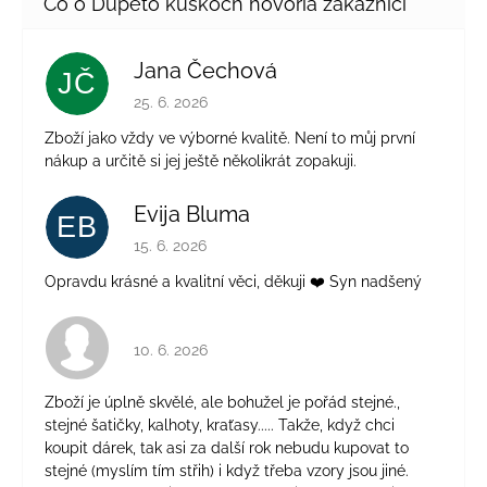
Jana Čechová
JČ
Hodnotenie obchodu je 5 z 5 hviezdičiek.
25. 6. 2026
Zboží jako vždy ve výborné kvalitě. Není to můj první
nákup a určitě si jej ještě několikrát zopakuji.
Evija Bluma
EB
Hodnotenie obchodu je 5 z 5 hviezdičiek.
15. 6. 2026
Opravdu krásné a kvalitní věci, děkuji ❤️ Syn nadšený
Hodnotenie obchodu je 4 z 5 hviezdičiek.
10. 6. 2026
Zboží je úplně skvělé, ale bohužel je pořád stejné.,
stejné šatičky, kalhoty, kraťasy..... Takže, když chci
koupit dárek, tak asi za další rok nebudu kupovat to
stejné (myslím tím střih) i když třeba vzory jsou jiné.