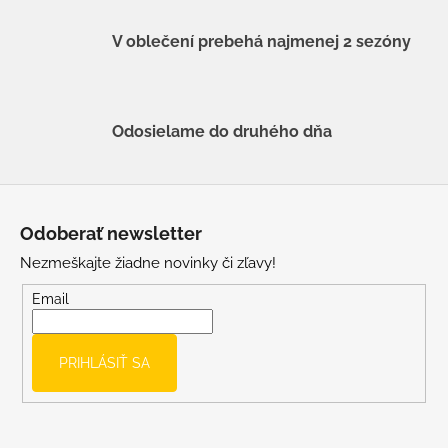
V oblečení prebehá najmenej 2 sezóny
Odosielame do druhého dňa
Z
á
Odoberať newsletter
p
Nezmeškajte žiadne novinky či zľavy!
ä
t
Email
i
e
PRIHLÁSIŤ SA