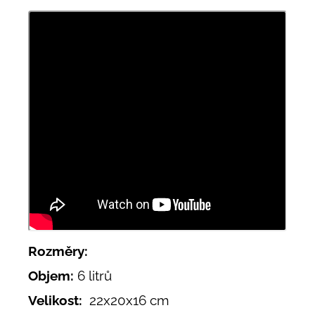
Rozměry:
Objem:
6 litrů
Velikost:
22x20x16 cm