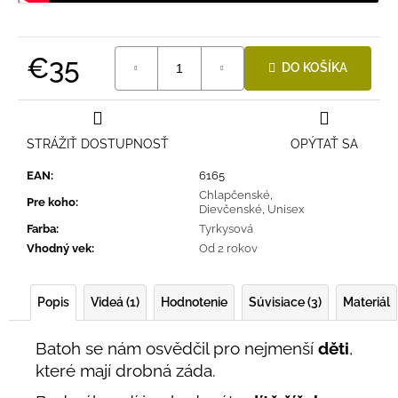
€35
DO KOŠÍKA
Jednotková
cena:
STRÁŽIŤ DOSTUPNOSŤ
OPÝTAŤ SA
EAN
:
6165
Chlapčenské
,
Pre koho
:
Dievčenské
,
Unisex
Farba
:
Tyrkysová
Vhodný vek
:
Od 2 rokov
Popis
Videá (1)
Hodnotenie
Súvisiace (3)
Materiál
Batoh se nám osvědčil pro nejmenší
děti
,
které mají drobná záda.