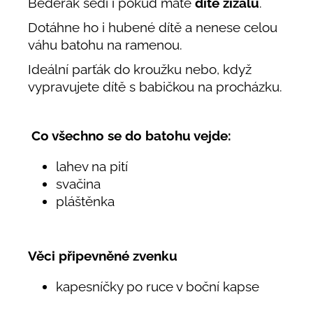
Bederák sedí i pokud máte
dítě žížalu
.
Dotáhne ho i hubené dítě a nenese celou
váhu batohu na ramenou.
Ideální parťák do kroužku nebo, když
vypravujete dítě s babičkou na procházku.
Co všechno se do batohu vejde:
lahev na pití
svačina
pláštěnka
Věci připevněné zvenku
kapesníčky po ruce v boční kapse