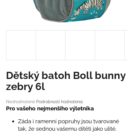
á
j
s
ť
?
HĽADAŤ
Dětský batoh Boll bunny
zebry 6l
O
d
Priemerné
Neohodnotené
Podrobnosti hodnotenia
hodnotenie
Pro vašeho nejmenšího výletníka
p
produktu
o
je
Záda i ramenní popruhy jsou tvarované
r
0,0
ú
tak, že sednou vašemu dítěti jako ulité.
z