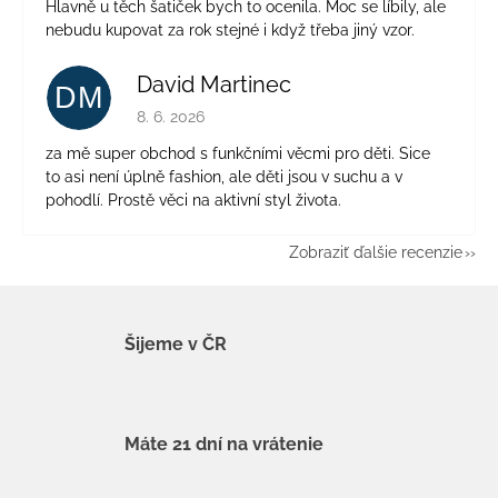
Hlavně u těch šatiček bych to ocenila. Moc se líbily, ale
nebudu kupovat za rok stejné i když třeba jiný vzor.
David Martinec
DM
Hodnotenie obchodu je 5 z 5 hviezdičiek.
8. 6. 2026
za mě super obchod s funkčními věcmi pro děti. Sice
to asi není úplně fashion, ale děti jsou v suchu a v
pohodlí. Prostě věci na aktivní styl života.
Zobraziť ďalšie recenzie
Šijeme v ČR
Máte 21 dní na vrátenie