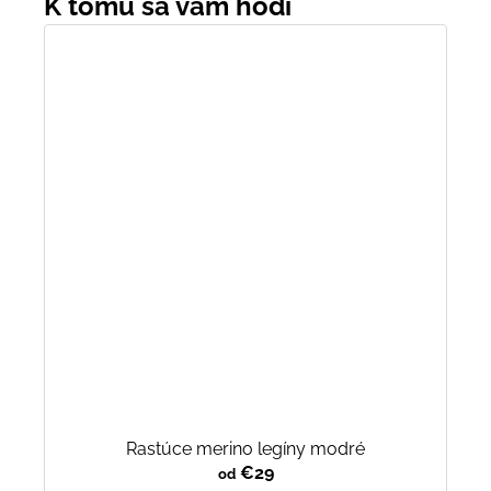
Rastúce merino legíny modré
€29
od