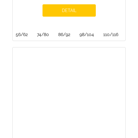
DETAIL
56/62
74/80
86/92
98/104
110/116
122/