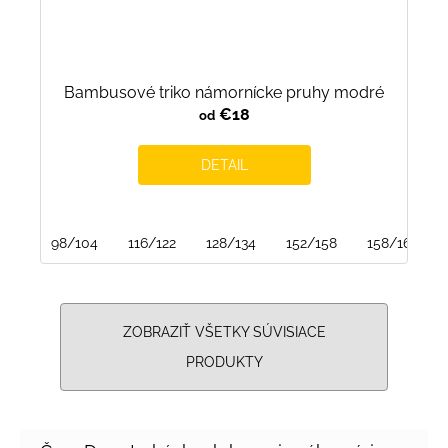
Bambusové triko námornícke pruhy modré
€18
od
DETAIL
98/104
116/122
128/134
152/158
158/164
ZOBRAZIŤ VŠETKY SÚVISIACE
PRODUKTY