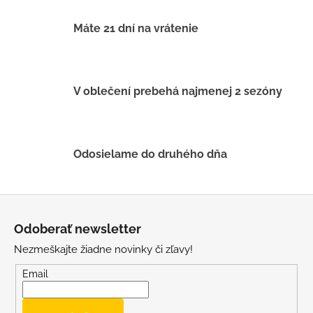
č
a
Máte 21 dní na vrátenie
m
e
LETNÉ
V oblečení prebehá najmenej 2 sezóny
NOHAVICE
ŽLTÉ
€29
Odosielame do druhého dňa
Z
á
Odoberať newsletter
p
Nezmeškajte žiadne novinky či zľavy!
ä
t
Email
i
e