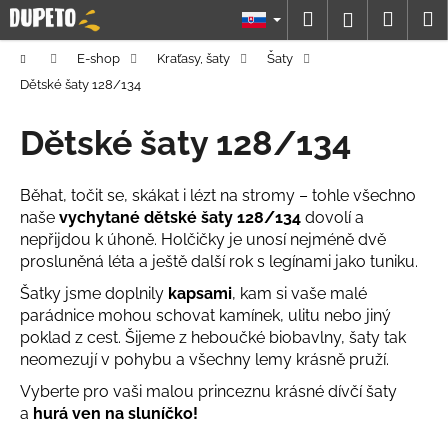
K
Prejsť
Hľadať
Náku
M
Prihláseni
na
o
obsah
Späť
Späť
košík
š
Domov
E-shop
Kraťasy, šaty
Šaty
í
Dětské šaty 128/134
Č
k
o
Dětské šaty 128/134
p
o
Běhat, točit se, skákat i lézt na stromy – tohle všechno
t
naše
vychytané dětské šaty 128/134
dovolí a
r
nepřijdou k úhoně. Holčičky je unosí nejméně dvě
e
prosluněná léta a ještě další rok s legínami jako tuniku.
b
Šatky jsme doplnily
kapsami
, kam si vaše malé
u
parádnice mohou schovat kamínek, ulitu nebo jiný
poklad z cest. Šijeme z heboučké biobavlny, šaty tak
j
neomezují v pohybu a všechny lemy krásně pruží.
e
t
Vyberte pro vaši malou princeznu krásné dívčí šaty
a
hurá ven na sluníčko!
e
n