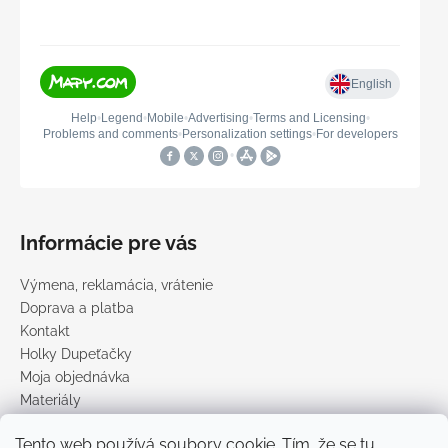
Informácie pre vás
Výmena, reklamácia, vrátenie
Doprava a platba
Kontakt
Holky Dupeťačky
Moja objednávka
Materiály
Obchodné podmienky
Tento web používá soubory cookie. Tím, že se tu
Podmienky ochrany osobných údajov