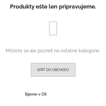
á
Produkty ešte len pripravujeme.
j
s
ť
?
Môžete sa ale pozrieť na ostatné kategórie.
HĽADAŤ
SPÄŤ DO OBCHODU
O
d
p
o
Šijeme v ČR
r
ú