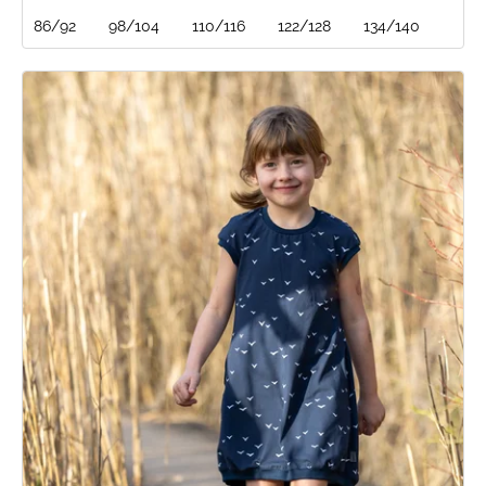
86/92
98/104
110/116
122/128
134/140