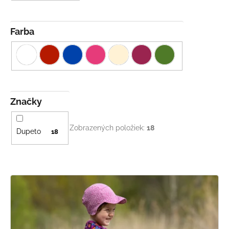
Farba
Značky
Zobrazených položiek:
18
Dupeto
18
V
ý
p
i