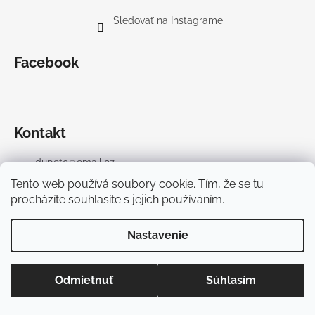
Sledovať na Instagrame
Facebook
Kontakt
dupeto
@
email.cz
+420 603 194 559
Tento web používá soubory cookie. Tím, že se tu
(Po-Pi 9 až 15:00)
procházíte souhlasíte s jejich používáním.
+421 951 541 339
(Po-Pi 9 až 15:00)
Nastavenie
Odmietnuť
Súhlasím