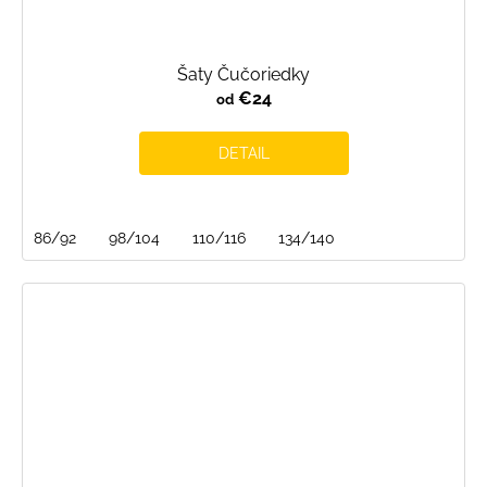
Šaty Čučoriedky
€24
od
DETAIL
86/92
98/104
110/116
134/140