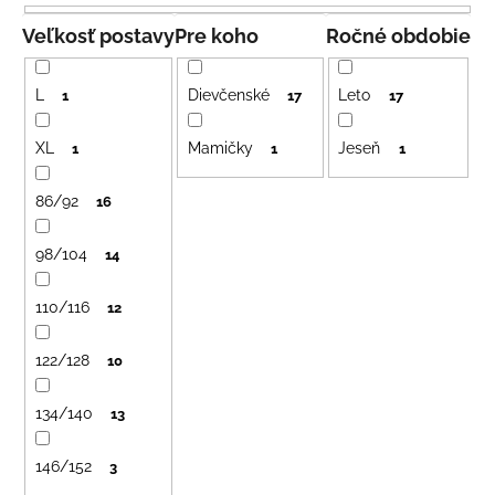
č
e
a
n
Veľkosť postavy
Pre koho
Ročné obdobie
m
i
e
e
L
Dievčenské
Leto
1
17
17
p
BAMBUSOVÉ
r
XL
Mamičky
Jeseň
1
1
1
TRIKO
o
NÁMORNÍCKE
PRUHY
86/92
d
16
MODRÉ
u
€18
98/104
14
k
t
110/116
12
o
v
122/128
10
134/140
13
146/152
3