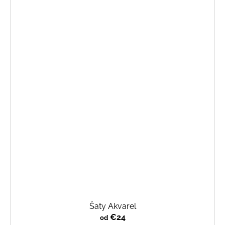
Šaty Akvarel
€24
od