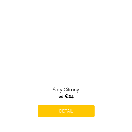
Šaty Citróny
€24
od
DETAIL