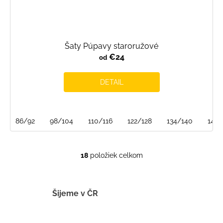
Šaty Púpavy staroružové
€24
od
DETAIL
86/92
98/104
110/116
122/128
134/140
146/
18
položiek celkom
O
v
l
á
Šijeme v ČR
d
a