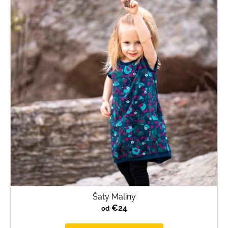
Šaty Maliny
€24
od