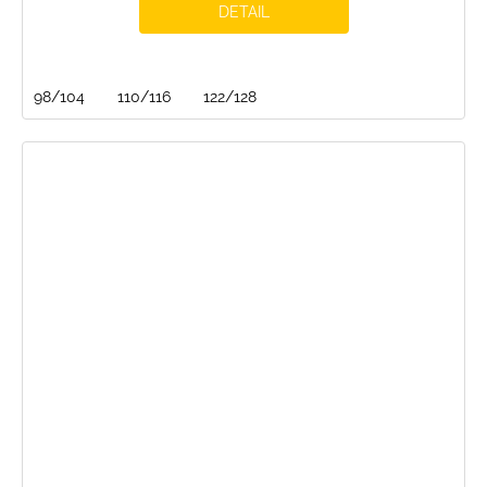
DETAIL
98/104
110/116
122/128