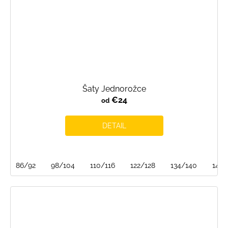
Šaty Jednorožce
€24
od
DETAIL
86/92
98/104
110/116
122/128
134/140
146/