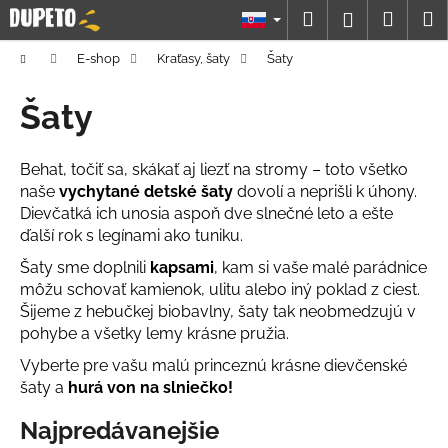
K
Prejsť
Hľadať
Náku
M
Prihláseni
na
o
obsah
Späť
Späť
košík
š
Domov
E-shop
Kraťasy, šaty
Šaty
í
Č
Šaty
k
o
p
Behat, točiť sa, skákať aj liezť na stromy – toto všetko
o
naše
vychytané detské šaty
dovolí a neprišli k úhony.
t
Dievčatká ich unosia aspoň dve slnečné leto a ešte
r
ďalší rok s legínami ako tuniku.
e
Šaty sme doplnili
kapsami
, kam si vaše malé parádnice
b
môžu schovať kamienok, ulitu alebo iný poklad z ciest.
Šijeme z hebučkej biobavlny, šaty tak neobmedzujú v
u
pohybe a všetky lemy krásne pružia.
j
e
Vyberte pre vašu malú princeznú krásne dievčenské
šaty a
hurá von na slniečko!
t
e
Najpredávanejšie
n