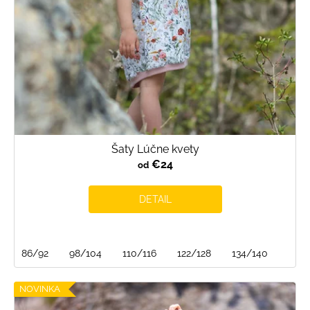
Šaty Lúčne kvety
€24
od
DETAIL
86/92
98/104
110/116
122/128
134/140
NOVINKA