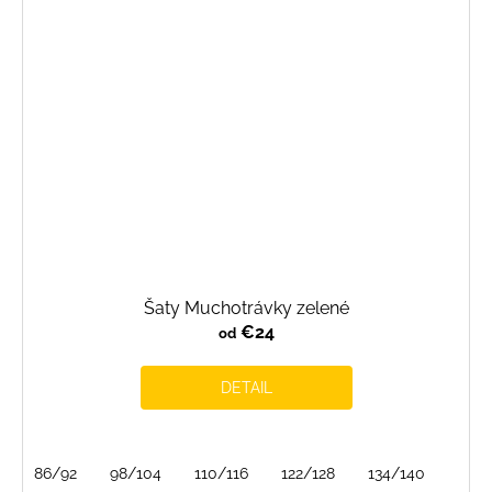
Šaty Muchotrávky zelené
€24
od
DETAIL
86/92
98/104
110/116
122/128
134/140