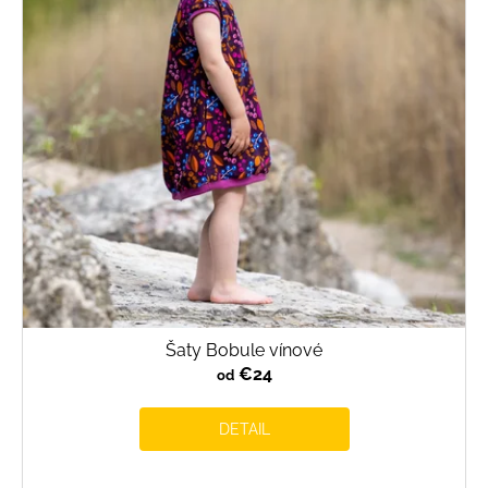
s
p
r
o
d
u
k
t
o
v
Šaty Bobule vínové
€24
od
DETAIL