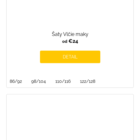
Šaty Vlčie maky
€24
od
DETAIL
86/92
98/104
110/116
122/128