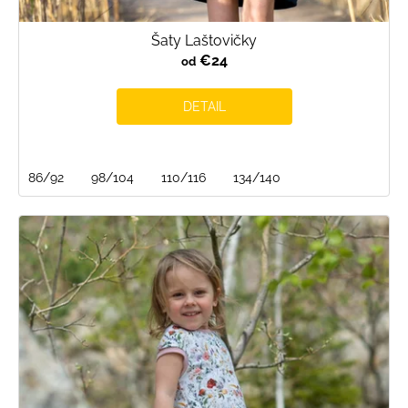
Šaty Laštovičky
€24
od
DETAIL
86/92
98/104
110/116
134/140