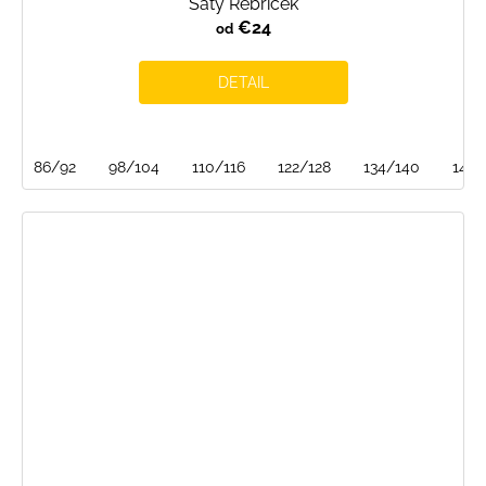
Šaty Rebríček
€24
od
DETAIL
86/92
98/104
110/116
122/128
134/140
146/