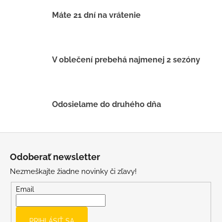
c
i
Máte 21 dní na vrátenie
e
p
r
v
V oblečení prebehá najmenej 2 sezóny
k
y
v
ý
Odosielame do druhého dňa
p
i
s
Z
u
á
Odoberať newsletter
p
Nezmeškajte žiadne novinky či zľavy!
ä
t
Email
i
e
PRIHLÁSIŤ SA