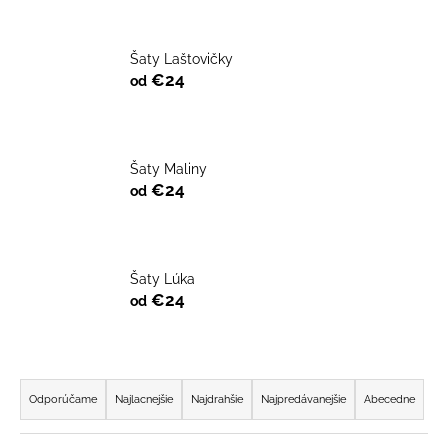
á
j
Šaty Laštovičky
s
€24
od
ť
?
Šaty Maliny
€24
od
HĽADAŤ
Šaty Lúka
€24
od
O
d
p
R
o
a
Odporúčame
Najlacnejšie
Najdrahšie
Najpredávanejšie
Abecedne
r
d
ú