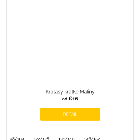
Kraťasy krátke Maliny
€16
od
DETAIL
98/104
122/128
134/140
146/152