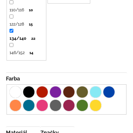
č
u
a
110/116
10
k
m
t
e
122/128
15
o
v
BAMBUSOVÉ
134/140
22
TRIKO
NÁMORNÍCKE
PRUHY
146/152
14
MODRÉ
€18
Farba
Materiál
Značky