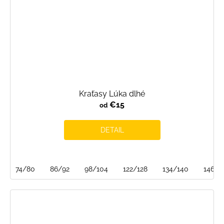
Kraťasy Lúka dlhé
€15
od
DETAIL
74/80
86/92
98/104
122/128
134/140
146/1