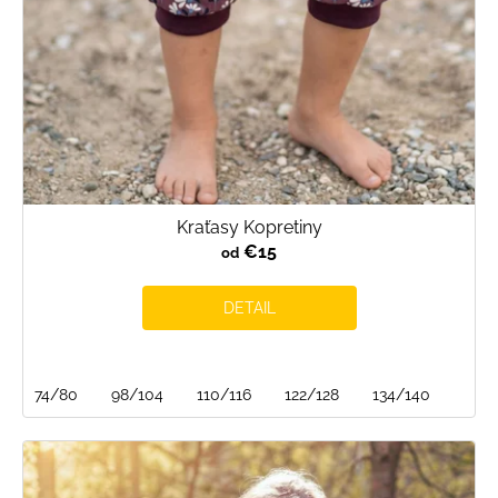
u
k
t
o
v
Kraťasy Kopretiny
€15
od
DETAIL
74/80
98/104
110/116
122/128
134/140