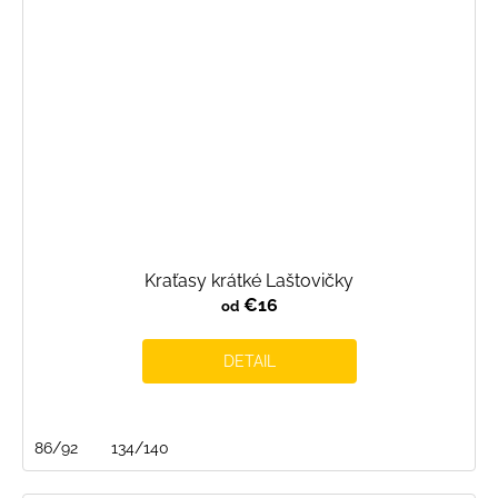
Kraťasy krátké Laštovičky
€16
od
DETAIL
86/92
134/140