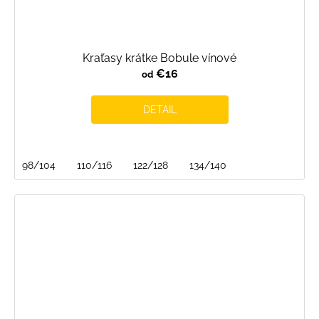
Kraťasy krátke Bobule vínové
€16
od
DETAIL
98/104
110/116
122/128
134/140