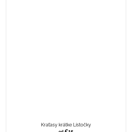
Kraťasy krátke Lístočky
€15
od