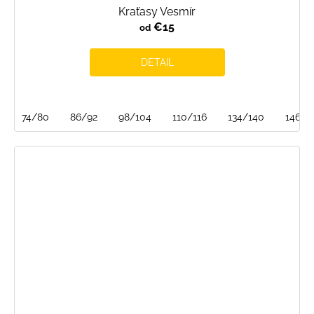
Kraťasy Vesmír
€15
od
DETAIL
74/80
86/92
98/104
110/116
134/140
146/1