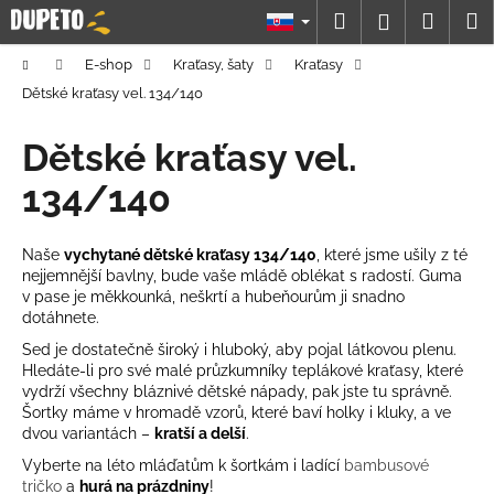
K
Prejsť
Hľadať
Náku
M
Prihláseni
na
o
obsah
Späť
Späť
košík
š
Domov
E-shop
Kraťasy, šaty
Kraťasy
í
Dětské kraťasy vel. 134/140
Č
k
o
Dětské kraťasy vel.
p
134/140
o
t
Naše
vychytané dětské kraťasy 134/140
, které jsme ušily z té
r
nejjemnější bavlny, bude vaše mládě oblékat s radostí. Guma
e
v pase je měkkounká, neškrtí a hubeňourům ji snadno
b
dotáhnete.
u
Sed je dostatečně široký i hluboký, aby pojal látkovou plenu.
Hledáte-li pro své malé průzkumníky teplákové kraťasy, které
j
vydrží všechny bláznivé dětské nápady, pak jste tu správně.
e
Šortky máme v hromadě vzorů, které baví holky i kluky, a ve
t
dvou variantách –
kratší a delší
.
e
Vyberte na léto mláďatům k šortkám i ladící
bambusové
tričko
a
hurá na prázdniny
!
n