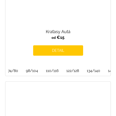
Kraťasy Autá
€15
od
DETAIL
74/80
98/104
110/116
122/128
134/140
146/