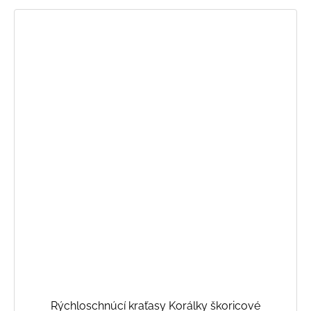
Rýchloschnúcí kraťasy Korálky škoricové