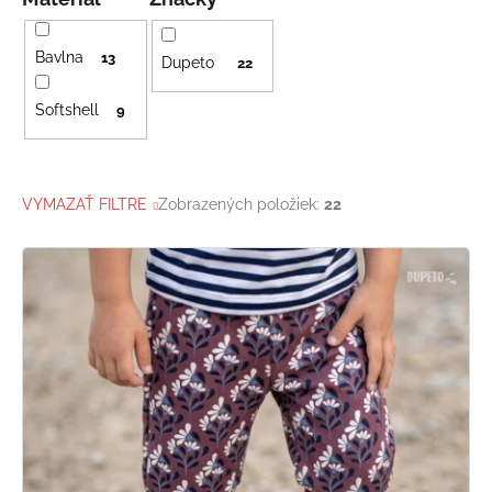
Bavlna
13
Dupeto
22
Softshell
9
VYMAZAŤ FILTRE
Zobrazených položiek:
22
V
ý
p
i
s
p
r
o
d