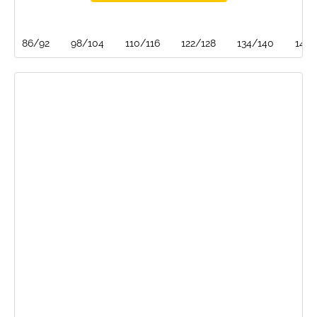
86/92
98/104
110/116
122/128
134/140
146/