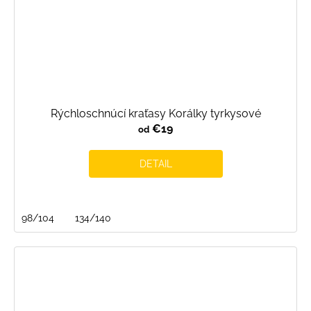
Rýchloschnúcí kraťasy Korálky tyrkysové
€19
od
DETAIL
98/104
134/140