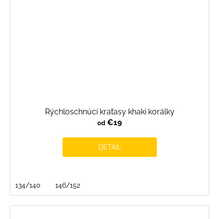
Rýchloschnúcí kraťasy khaki korálky
€19
od
DETAIL
134/140
146/152