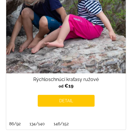
Rýchloschnúcí kraťasy ružové
€19
od
DETAIL
86/92
134/140
146/152