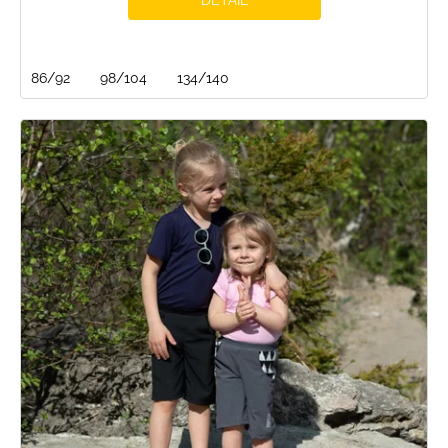
86/92
98/104
134/140