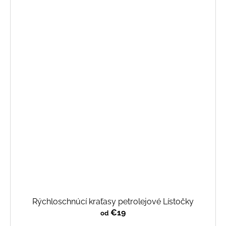
Rýchloschnúcí kraťasy petrolejové Lístočky
€19
od