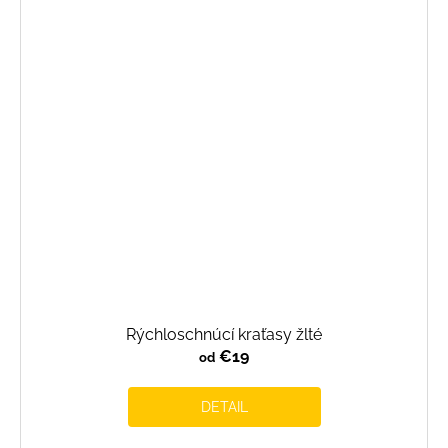
Rýchloschnúcí kraťasy žlté
€19
od
DETAIL