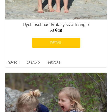
Rýchloschnúcí kraťasy sivé Triangle
€19
od
DETAIL
98/104
134/140
146/152