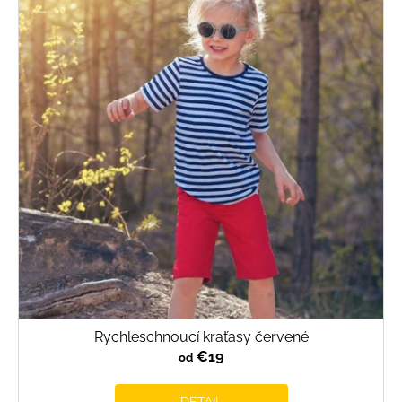
Rychleschnoucí kraťasy červené
€19
od
DETAIL