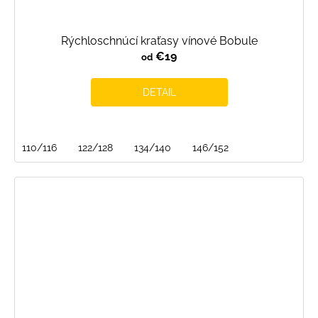
Rýchloschnúcí kraťasy vínové Bobule
€19
od
DETAIL
110/116
122/128
134/140
146/152