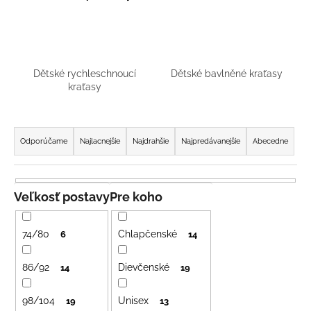
á
j
s
ť
Dětské rychleschnoucí
Dětské bavlněné kraťasy
?
kraťasy
R
a
Odporúčame
Najlacnejšie
Najdrahšie
Najpredávanejšie
Abecedne
d
HĽADAŤ
e
n
Veľkosť postavy
Pre koho
i
O
e
d
74/80
Chlapčenské
6
14
p
p
o
r
86/92
Dievčenské
14
19
r
o
ú
98/104
Unisex
d
19
13