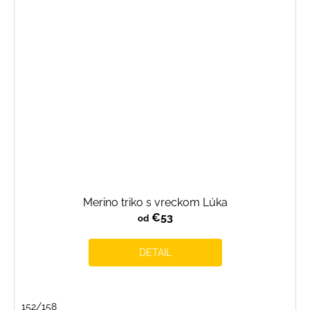
Merino triko s vreckom Lúka
€53
od
DETAIL
152/158