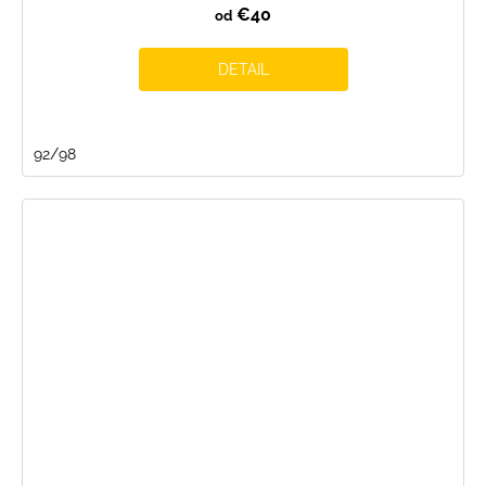
€40
od
DETAIL
92/98