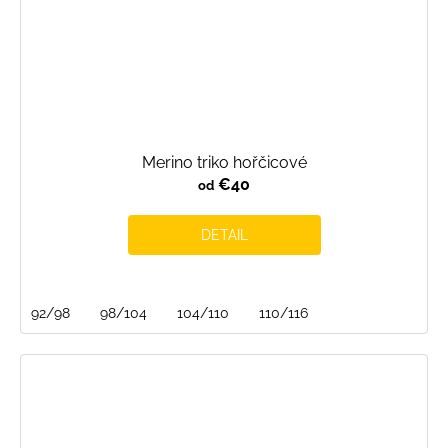
Merino triko hořčicové
€40
od
DETAIL
92/98
98/104
104/110
110/116