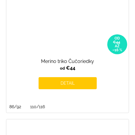
OD
€44
AŽ
–16 %
Merino triko Čučoriedky
€44
od
DETAIL
86/92
110/116