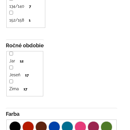
č
a
134/140
7
m
e
152/158
1
DETSKÁ
LETNÁ
Ročné obdobie
ČIAPKA
S
UV
Jar
12
30
SVETLO
MODRÁ
Jeseň
17
€16
Zima
17
Farba