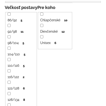
e
á
n
Veľkosť postavy
Pre koho
j
i
s
e
86/92
Chlapčenské
5
10
ť
p
?
r
92/98
Dievčenské
11
12
o
98/104
Unisex
d
5
6
u
104/110
5
HĽADAŤ
k
t
110/116
5
o
v
O
116/122
2
d
p
122/128
6
o
r
128/134
8
ú