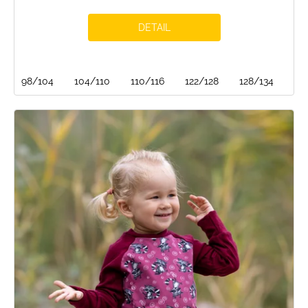
DETAIL
98/104
104/110
110/116
122/128
128/134
13