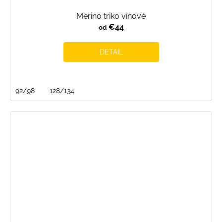
Merino triko vínové
€44
od
DETAIL
92/98
128/134