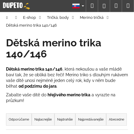
K
Prejsť
Hľadať
Náku
M
Prihláseni
na
o
obsah
Späť
Späť
košík
š
Domov
E-shop
Tričká, body
Merino tričká
í
Dětská merino trika 140/146
Č
k
o
Dětská merino trika
p
140/146
o
t
Dětská merino trika 140/146
, která nekoušou a vaše mládě
r
baví tak, že se oblíká bez řečí! Merino triko s dlouhým rukávem
e
vaše dítě unosí nejméně jeden celý rok, kdy v něm bude
b
běhat
od podzimu do jara
.
u
Zabalte vaše dítě do
hřejivého merino trika
a vyrazte na
průzkum!
j
e
R
t
a
Odporúčame
Najlacnejšie
Najdrahšie
Najpredávanejšie
Abecedne
e
d
n