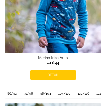
o
d
u
k
t
o
v
Merino triko Autá
€44
od
DETAIL
86/92
92/98
98/104
104/110
110/116
122/1