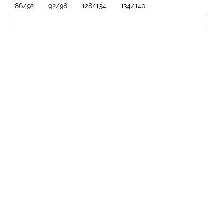
86/92
92/98
128/134
134/140