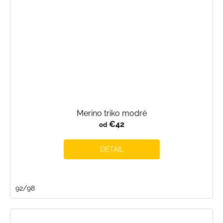
Merino triko modré
€42
od
DETAIL
92/98