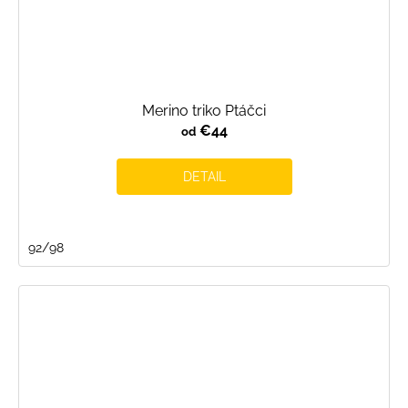
Merino triko Ptáčci
€44
od
DETAIL
92/98