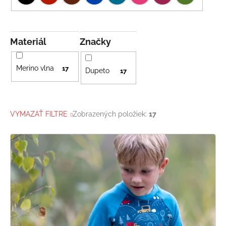
Materiál
Značky
Merino vlna
17
Dupeto
17
VYMAZAŤ FILTRE
Zobrazených položiek:
17
V
ý
p
i
s
p
r