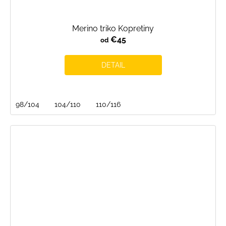
Merino triko Kopretiny
€45
od
DETAIL
98/104
104/110
110/116