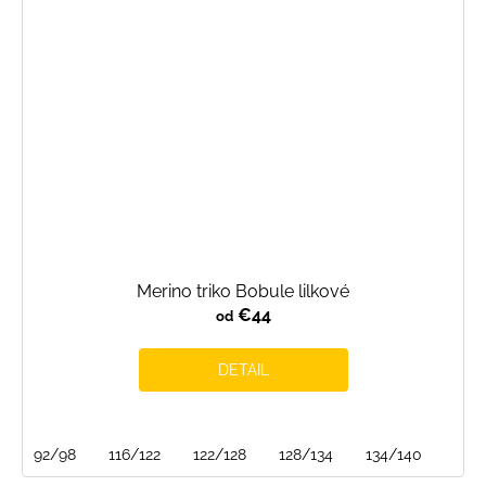
Merino triko Bobule lilkové
€44
od
DETAIL
92/98
116/122
122/128
128/134
134/140