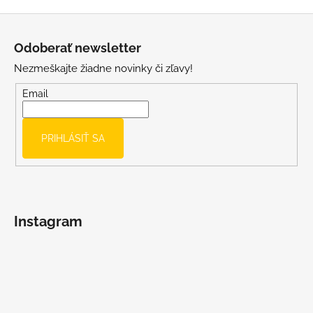
s
Z
u
á
Odoberať newsletter
p
Nezmeškajte žiadne novinky či zľavy!
ä
t
Email
i
e
PRIHLÁSIŤ SA
Instagram