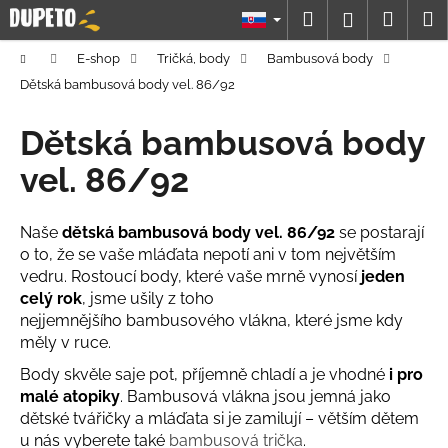
K
Prejsť
Hľadať
Náku
M
Prihláseni
na
o
obsah
Späť
Späť
košík
š
Domov
E-shop
Tričká, body
Bambusová body
í
Dětská bambusová body vel. 86/92
Č
k
o
Dětská bambusová body
p
vel. 86/92
o
t
Naše
dětská bambusová body vel. 86/92
se postarají
r
o to, že se vaše mláďata nepotí ani v tom největším
e
vedru. Rostoucí body, které vaše mrně vynosí
jeden
b
celý rok
, jsme ušily z toho
u
nejjemnějšího bambusového vlákna, které jsme kdy
j
měly v ruce.
e
Body skvěle saje pot, příjemně chladí a je vhodné
i pro
t
malé atopiky
. Bambusová vlákna jsou jemná jako
e
dětské tvářičky a mláďata si je zamilují – větším dětem
u nás vyberete také
bambusová trička
.
n