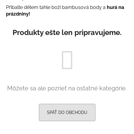
á
Přibalte dětem tahle boží bambusová body a
hurá na
prázdniny!
j
s
ť
Produkty ešte len pripravujeme.
?
HĽADAŤ
Môžete sa ale pozrieť na ostatné kategórie.
O
d
p
SPÄŤ DO OBCHODU
o
r
ú