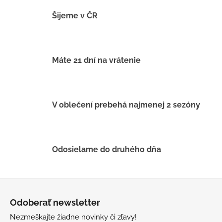
č
a
Šijeme v ČR
m
e
Máte 21 dní na vrátenie
BAMBUSOVÉ
TRIKO
NÁMORNÍCKE
PRUHY
MODRÉ
V oblečení prebehá najmenej 2 sezóny
€18
Odosielame do druhého dňa
Z
á
Odoberať newsletter
p
Nezmeškajte žiadne novinky či zľavy!