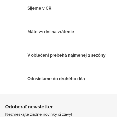
č
a
Šijeme v ČR
m
e
Máte 21 dní na vrátenie
DETSKÁ
LETNÁ
ČIAPKA
S
UV
V oblečení prebehá najmenej 2 sezóny
30
SVETLO
MODRÁ
€16
Odosielame do druhého dňa
Z
á
Odoberať newsletter
p
Nezmeškajte žiadne novinky či zľavy!