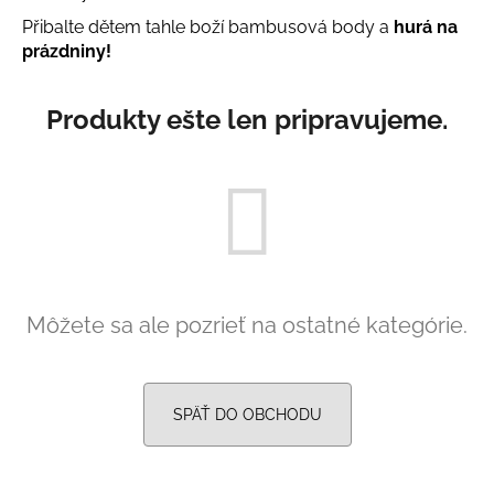
á
Přibalte dětem tahle boží bambusová body a
hurá na
prázdniny!
j
s
ť
Produkty ešte len pripravujeme.
?
HĽADAŤ
Môžete sa ale pozrieť na ostatné kategórie.
O
d
p
SPÄŤ DO OBCHODU
o
r
ú