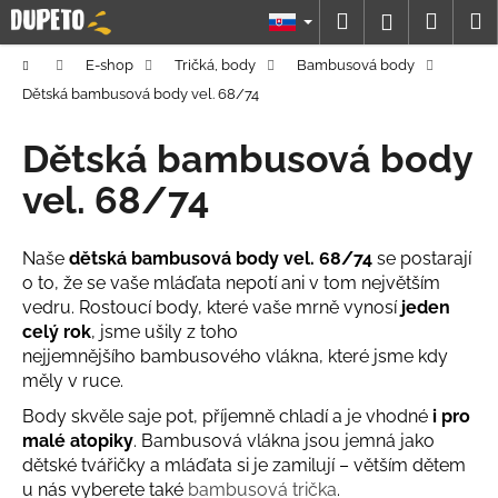
K
Prejsť
Hľadať
Náku
M
Prihláseni
na
o
obsah
Späť
Späť
košík
š
Domov
E-shop
Tričká, body
Bambusová body
í
Dětská bambusová body vel. 68/74
Č
k
o
Dětská bambusová body
p
vel. 68/74
o
t
Naše
dětská bambusová body vel. 68/74
se postarají
r
o to, že se vaše mláďata nepotí ani v tom největším
e
vedru. Rostoucí body, které vaše mrně vynosí
jeden
b
celý rok
, jsme ušily z toho
u
nejjemnějšího bambusového vlákna, které jsme kdy
j
měly v ruce.
e
Body skvěle saje pot, příjemně chladí a je vhodné
i pro
t
malé atopiky
. Bambusová vlákna jsou jemná jako
e
dětské tvářičky a mláďata si je zamilují – větším dětem
u nás vyberete také
bambusová trička
.
n