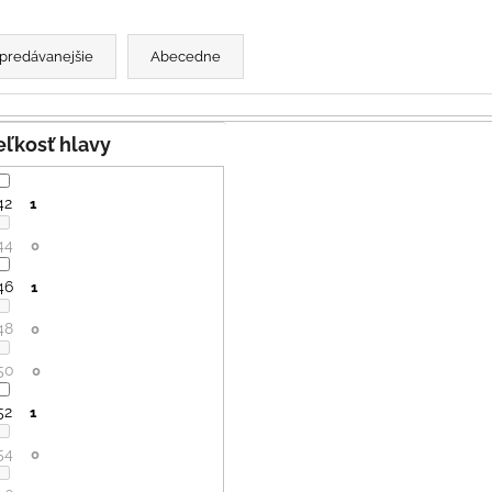
SVETLO MODRÁ
PRUHY MODRÉ
€16
€18
predávanejšie
Abecedne
Veľkosť hlavy
42
1
44
0
46
1
48
0
50
0
52
1
54
0