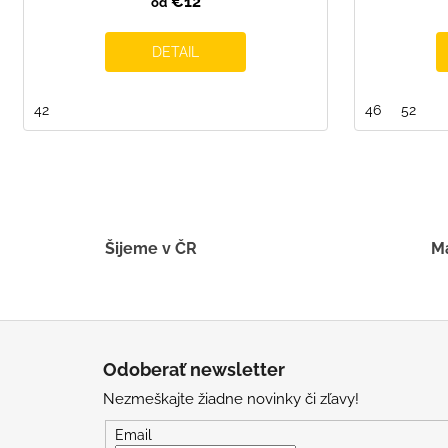
€12
od
DETAIL
42
46
52
Šijeme v ČR
Má
Z
á
Odoberať newsletter
p
Nezmeškajte žiadne novinky či zľavy!
ä
t
Email