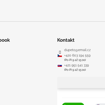
y
v
ý
p
i
s
u
book
Kontakt
dupeto
@
email.cz
+420 603 194 559
(Po-Pi 9 až 15:00)
+421 951 541 339
(Po-Pi 9 až 15:00)