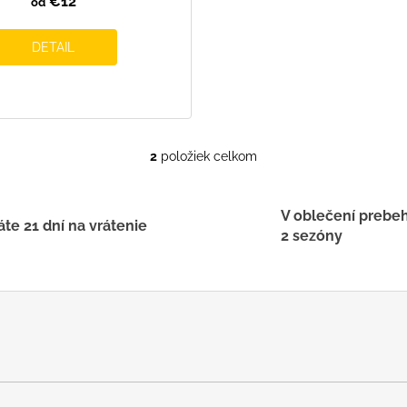
€12
od
DETAIL
2
položiek celkom
O
v
l
V oblečení prebe
á
te 21 dní na vrátenie
2 sezóny
d
a
c
i
e
p
r
v
k