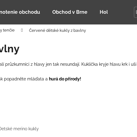
notenie obchodu
Obchod v Brne
Holky Dupeťač
y tenčie
Červené dětské kukly z bavlny
Čo potrebujete nájsť?
vlny
HĽADAŤ
lí průzkumníci z hlavy jen tak nesundají. Kuklička kryje hlavu krk i u
. Tak popadněte mláďata a
hurá do přírody!
Odporúčame
Detské merino kukly
DETSKÁ LETNÁ ČIAPKA S UV 30
BAMBUSOVÉ TR