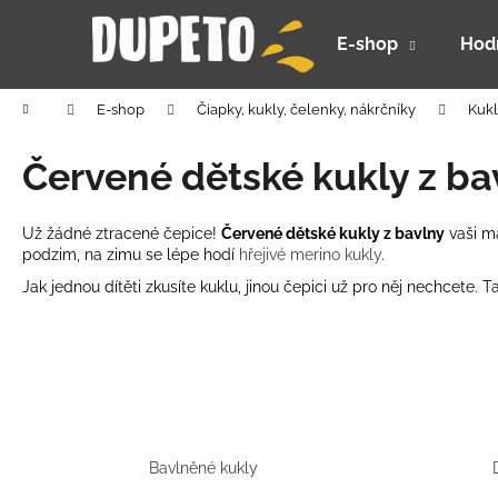
K
Prejsť
na
o
E-shop
Hod
obsah
Späť
Späť
š
do
do
í
Domov
E-shop
Čiapky, kukly, čelenky, nákrčníky
Kukl
k
obchodu
obchodu
Červené dětské kukly z ba
Už žádné ztracené čepice!
Červené dětské kukly z bavlny
vaši ma
podzim, na zimu se lépe hodí
hřejivé merino kukly
.
Jak jednou dítěti zkusíte kuklu, jinou čepici už pro něj nechcete
Bavlněné kukly
DETSKÝ LETNÝ KLOBÚČIK UV 30 S