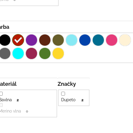
Farba
Materiál
Značky
Bavlna
Dupeto
2
2
Merino vlna
0