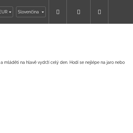
Hľadať
Prihlásenie
Nákupný
ky
Moja objednávka
EUR
Slovenčina
košík
ši a mláděti na hlavě vydrží celý den. Hodí se nejlépe na jaro nebo
IKO NÁMORNÍCKE