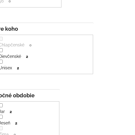
56
0
Pre koho
Chlapčenské
0
Dievčenské
2
Unisex
2
Ročné obdobie
Jar
2
Jeseň
2
Zima
0