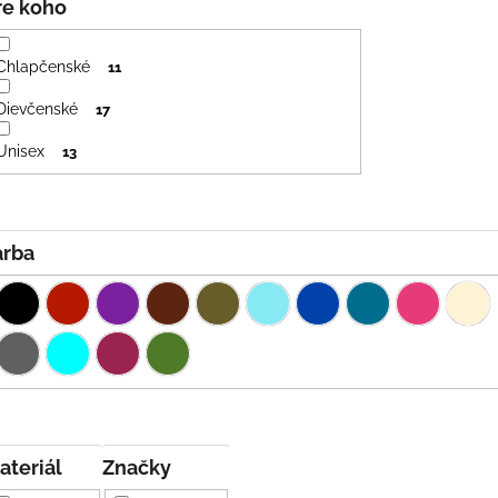
Pre koho
Chlapčenské
11
Dievčenské
17
Unisex
13
Farba
Materiál
Značky