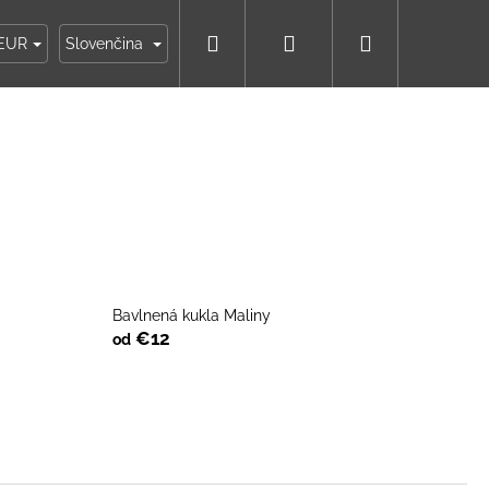
Hľadať
Prihlásenie
Nákupný
ky
Moja objednávka
EUR
Slovenčina
košík
Bavlnená kukla Maliny
€12
od
IKO NÁMORNÍCKE