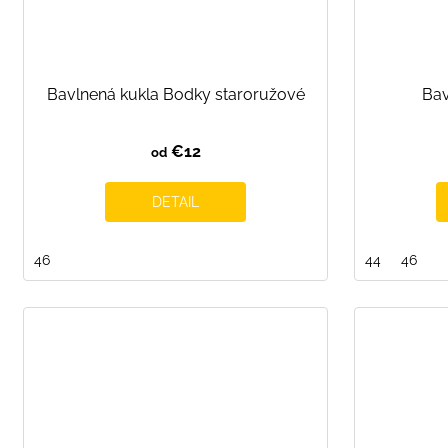
Bavlnená kukla Bodky staroružové
Bav
€12
od
DETAIL
46
44
46