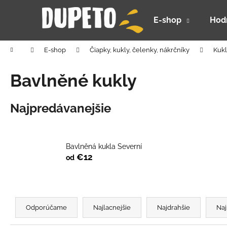
K
Prejsť
na
o
E-shop
Hod
obsah
Späť
Späť
š
do
do
í
Domov
E-shop
Čiapky, kukly, čelenky, nákrčníky
Kukl
k
obchodu
obchodu
Bavlněné kukly
Najpredávanejšie
Bavlněná kukla Severní
€12
od
R
a
Odporúčame
Najlacnejšie
Najdrahšie
Naj
DETSKÝ LETNÝ KLOBÚČIK UV 30 S
d