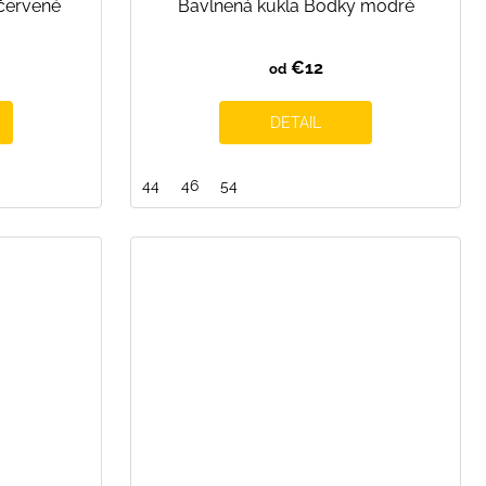
červené
Bavlnená kukla Bodky modré
€12
od
DETAIL
44
46
54