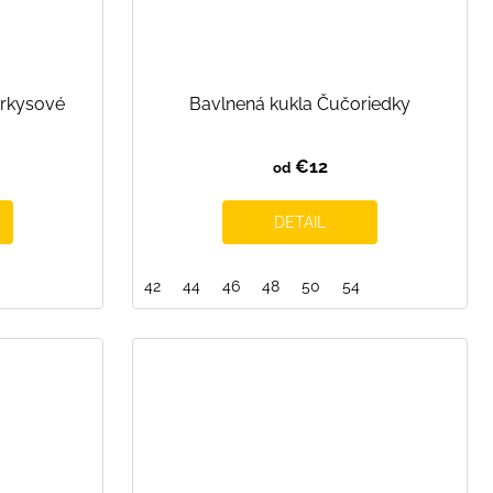
yrkysové
Bavlnená kukla Čučoriedky
€12
od
DETAIL
42
44
46
48
50
54