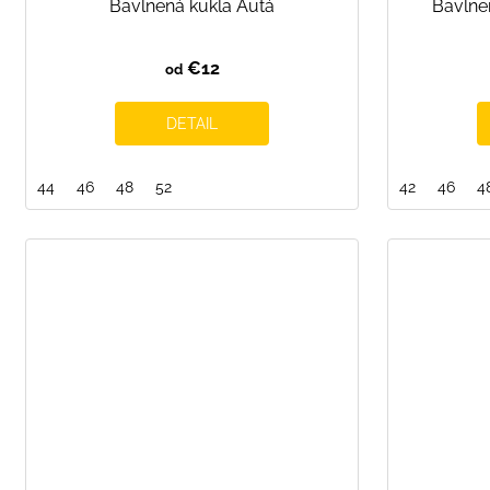
Bavlnená kukla Autá
Bavlne
v
€12
od
DETAIL
44
46
48
52
42
46
4