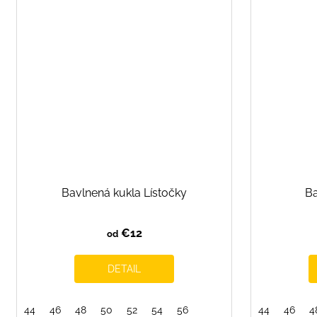
Bavlnená kukla Lístočky
Ba
€12
od
DETAIL
44
46
48
50
52
54
56
44
46
4