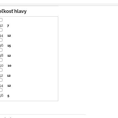
SVETLO MODRÁ
PRUHY MODRÉ
€16
€18
Veľkosť hlavy
42
7
44
12
46
15
48
12
50
10
52
12
54
12
56
5