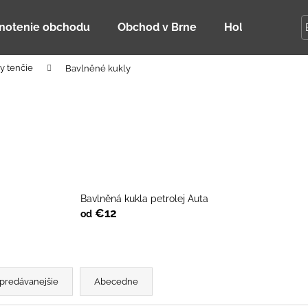
notenie obchodu
Obchod v Brne
Holky Dupeťač
y tenčie
Bavlněné kukly
Čo potrebujete nájsť?
HĽADAŤ
Odporúčame
Bavlněná kukla petrolej Auta
€12
od
predávanejšie
Abecedne
DETSKÁ LETNÁ ČIAPKA S UV 30
BAMBUSOVÉ TR