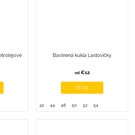
etrolejové
Bavlnená kukla Lastovičky
€12
od
DETAIL
42
44
48
50
52
54