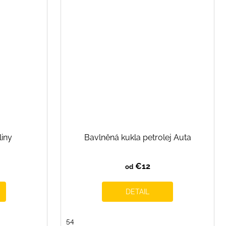
liny
Bavlněná kukla petrolej Auta
€12
od
DETAIL
54