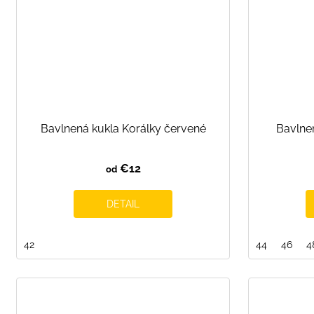
Bavlnená kukla Korálky červené
Bavlnen
€12
od
DETAIL
42
44
46
4