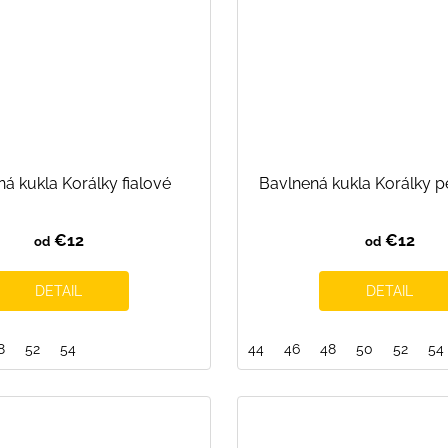
á kukla Korálky fialové
Bavlnená kukla Korálky p
€12
€12
od
od
DETAIL
DETAIL
8
52
54
44
46
48
50
52
54