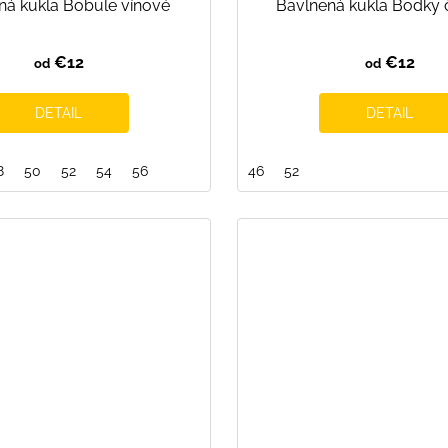
ná kukla Bobule vínové
Bavlnená kukla Bodky 
€12
€12
od
od
DETAIL
DETAIL
8
50
52
54
56
46
52