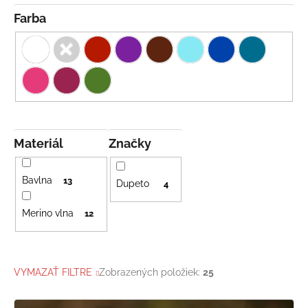
o
č
a
v
Farba
m
e
LETNÉ
NOHAVICE
TYRKYSOVÉ
KORÁLKY
€29
Materiál
Značky
Bavlna
13
Dupeto
4
Merino vlna
12
VYMAZAŤ FILTRE
Zobrazených položiek:
25
V