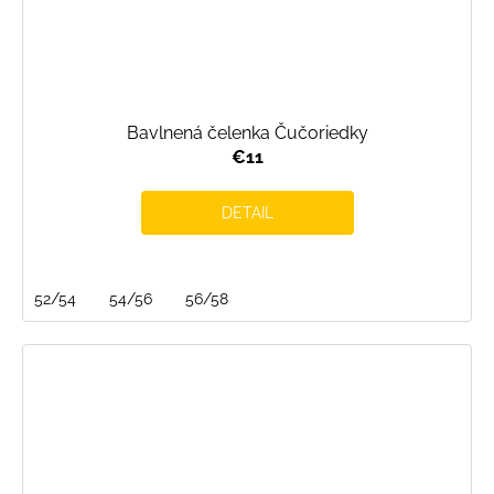
Bavlnená čelenka Čučoriedky
€11
DETAIL
52/54
54/56
56/58