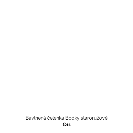
Bavlnená čelenka Bodky staroružové
€11