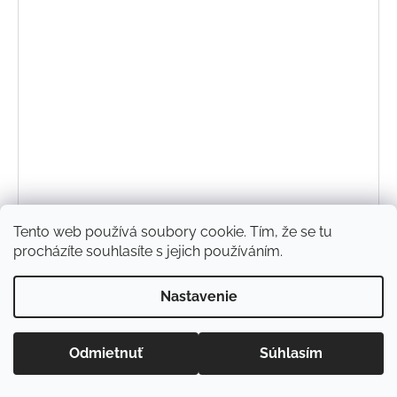
Bavlnená čelenka Maliny
Tento web používá soubory cookie. Tím, že se tu
€11
procházíte souhlasíte s jejich používáním.
DETAIL
Nastavenie
Odmietnuť
Súhlasím
52/54
54/56
56/58