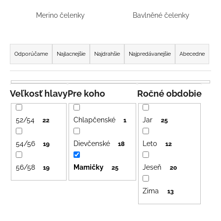
á
Merino čelenky
Bavlněné čelenky
j
s
R
ť
a
Odporúčame
Najlacnejšie
Najdrahšie
Najpredávanejšie
Abecedne
?
d
e
n
Veľkosť hlavy
Pre koho
Ročné obdobie
i
HĽADAŤ
e
52/54
Chlapčenské
Jar
22
1
25
p
r
54/56
Dievčenské
Leto
19
18
12
o
O
d
56/58
Mamičky
Jeseň
d
19
25
20
p
u
o
Zima
13
k
r
t
ú