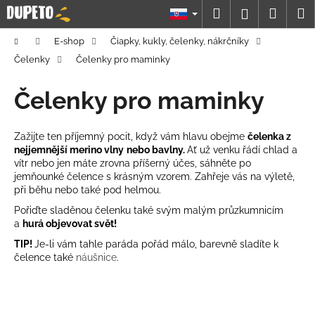
K
Prejsť
Hľadať
Náku
M
Prihláseni
na
o
obsah
Späť
Späť
košík
š
Domov
E-shop
Čiapky, kukly, čelenky, nákrčníky
í
Čelenky
Čelenky pro maminky
Č
k
o
Čelenky pro maminky
p
o
Zažijte ten příjemný pocit, když vám hlavu obejme
čelenka z
t
nejjemnější merino vlny
nebo bavlny.
Ať už venku řádí chlad a
vítr nebo jen máte zrovna příšerný účes, sáhněte po
r
jemňounké čelence s krásným vzorem. Zahřeje vás na výletě,
e
při běhu nebo také pod helmou.
b
Pořiďte sladěnou čelenku také svým malým průzkumnicím
u
a
hurá objevovat svět!
j
TIP!
Je-li vám tahle paráda pořád málo, barevně sladíte k
e
čelence také
náušnice
.
t
e
n