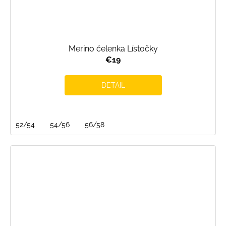
Merino čelenka Lístočky
€19
DETAIL
52/54
54/56
56/58