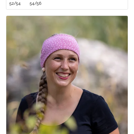
52/54
54/56