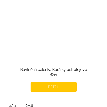
Bavlněná čelenka Korálky petrolejové
€11
DETAIL
52/54
56/58