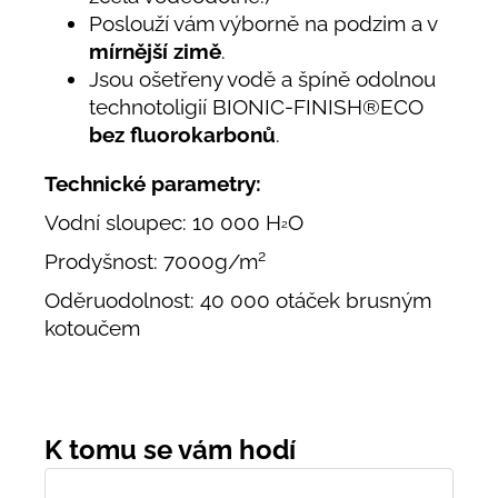
Poslouží vám výborně na podzim a v
mírnější zimě
.
Jsou ošetřeny vodě a špíně odolnou
technotoligií
BIONIC-FINISH®ECO
bez fluorokarbonů
.
Technické parametry:
Vodní sloupec: 10 000 H
O
2
2
Prodyšnost: 7000g/m
Oděruodolnost: 40 000 otáček brusným
kotoučem