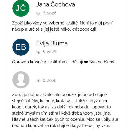
Jana Čechová
JČ
Hodnocení obchodu je 5 z 5 hvězdiček.
25. 6. 2026
Zboží jako vždy ve výborné kvalitě. Není to můj první
nákup a určitě si jej ještě několikrát zopakuji.
Evija Bluma
EB
Hodnocení obchodu je 5 z 5 hvězdiček.
15. 6. 2026
Opravdu krásné a kvalitní věci, děkuji ❤️ Syn nadšený
Hodnocení obchodu je 4 z 5 hvězdiček.
10. 6. 2026
Zboží je úplně skvělé, ale bohužel je pořád stejné.,
stejné šatičky, kalhoty, kraťasy..... Takže, když chci
koupit dárek, tak asi za další rok nebudu kupovat to
stejné (myslím tím střih) i když třeba vzory jsou jiné.
Hlavně u těch šatiček bych to ocenila. Moc se líbily, ale
nebudu kupovat za rok stejné i když třeba jiný vzor.