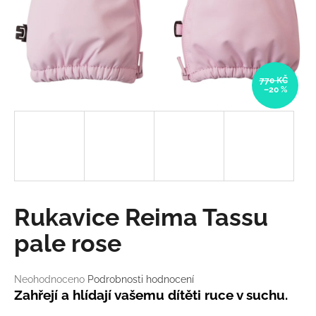
a
j
í
t
770 KČ
?
–20 %
HLEDAT
Rukavice Reima Tassu
D
pale rose
o
p
o
Průměrné
Neohodnoceno
Podrobnosti hodnocení
r
hodnocení
Zahřejí a hlídají vašemu dítěti ruce v suchu.
u
produktu