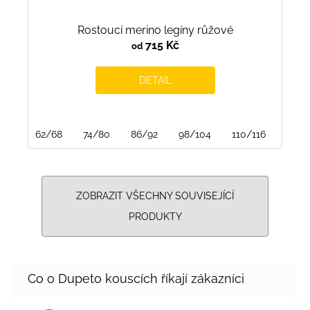
Rostoucí merino legíny růžové
715 Kč
od
DETAIL
62/68
74/80
86/92
98/104
110/116
122/
ZOBRAZIT VŠECHNY SOUVISEJÍCÍ
PRODUKTY