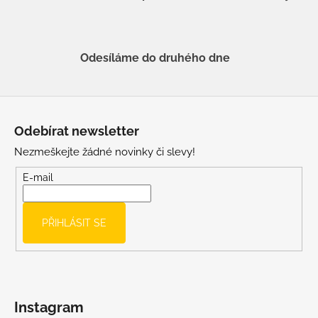
Odesíláme do druhého dne
Z
á
Odebírat newsletter
p
Nezmeškejte žádné novinky či slevy!
a
t
E-mail
í
PŘIHLÁSIT SE
Instagram