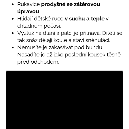
č
je
Rukavice
prodyšné se zátěrovou
u
0,0
úpravou
.
z
j
Hlídají dětské ruce
v
suchu a teple
v
5
e
hvězdiček.
chladném počasí.
m
e
Výztuž na dlani a palci je přilnavá. Dítěti se
tak snáz dělají koule a staví sněhuláci.
Nemusíte je zakasávat pod bundu.
LETNÍ
Nasadíte je až jako poslední kousek těsně
ČEPICE
UV
před odchodem.
30
SVĚTLE
MODRÁ
395
Kč