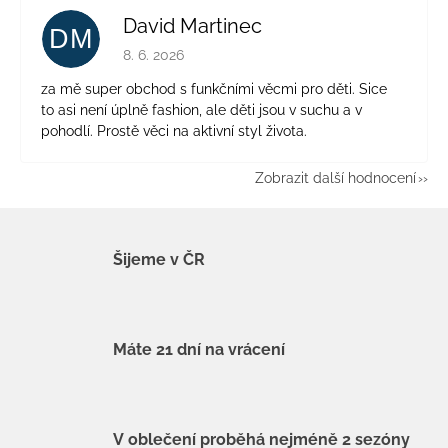
David Martinec
DM
Hodnocení obchodu je 5 z 5 hvězdiček.
8. 6. 2026
za mě super obchod s funkčními věcmi pro děti. Sice
to asi není úplně fashion, ale děti jsou v suchu a v
pohodlí. Prostě věci na aktivní styl života.
Zobrazit další hodnocení
Šijeme v ČR
Máte 21 dní na vrácení
V oblečení proběhá nejméně 2 sezóny