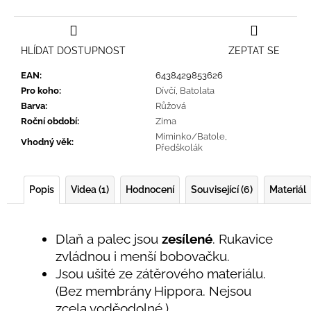
HLÍDAT DOSTUPNOST
ZEPTAT SE
EAN
:
6438429853626
Pro koho
:
Dívčí
,
Batolata
Barva
:
Růžová
Roční období
:
Zima
Miminko/Batole
,
Vhodný věk
:
Předškolák
Popis
Videa (1)
Hodnocení
Související (6)
Materiál
Dlaň a palec jsou
zesílené
. Rukavice
zvládnou i menší bobovačku.
Jsou ušité ze zátěrového materiálu.
(Bez membrány Hippora. Nejsou
zcela voděodolné.)