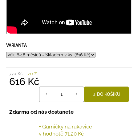
VARIANTA
770 Kč
–20 %
616 Kč
Měrná
DO KOŠÍKU
cena:
Zdarma od nás dostanete
+ Gumičky na rukavice
v hodnotě 71,20 Kč