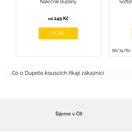
Nákrčník Bubliny
Softs
249 Kč
od
DETAIL
68/74/80
Šijeme v ČR