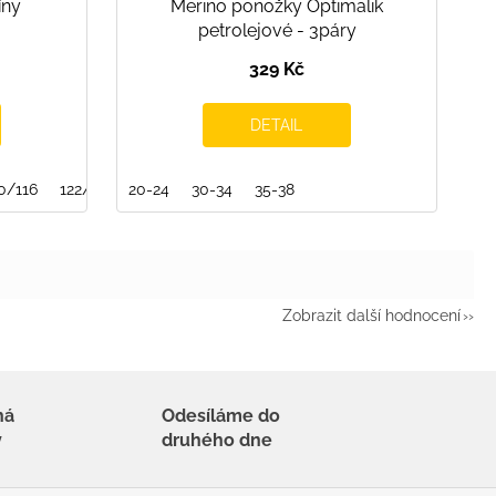
íny
Merino ponožky Optimalik
petrolejové - 3páry
329 Kč
DETAIL
0/116
122/128
20-24
134/140
30-34
35-38
Zobrazit další hodnocení
há
Odesíláme do
y
druhého dne