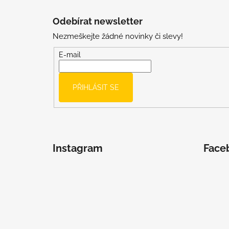
Z
á
Odebírat newsletter
p
Nezmeškejte žádné novinky či slevy!
a
t
E-mail
í
PŘIHLÁSIT SE
Instagram
Face