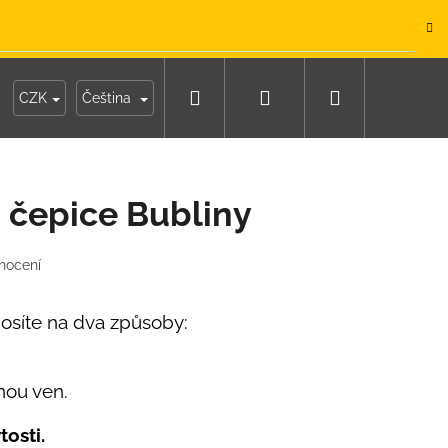
.
Hledat
Přihlášení
Nákupní
y
Moje objednávka
CZK
Čeština
košík
 čepice Bubliny
nocení
osíte na dva způsoby:
nou ven.
IKO NÁMOŘNICKÉ
tosti.