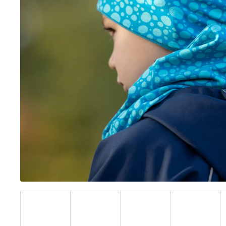
BÍLÝ
395 Kč