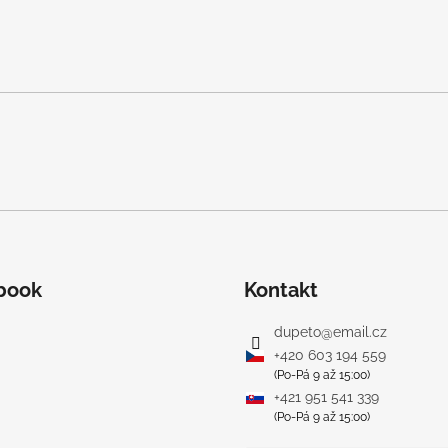
book
Kontakt
dupeto
@
email.cz
+420 603 194 559
(Po-Pá 9 až 15:00)
+421 951 541 339
(Po-Pá 9 až 15:00)