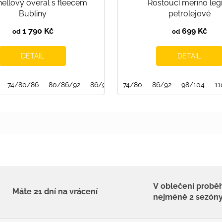
hellový overal s fleecem
Rostoucí merino leg
Bubliny
petrolejové
1 790 Kč
699 Kč
od
od
DETAIL
DETAIL
74/80/86
80/86/92
86/92/98
74/80
86/92
98/104
11
V oblečení probě
Máte 21 dní na vrácení
nejméně 2 sezón