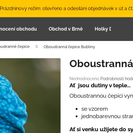
 Prázdninový režim: otevřeno a odesílání objednávek v út a čt
nocení obchodu
Obchod v Brně
Holky Dupeťačk
Co potřebujete najít?
ustranné čepice
Oboustranná čepice Bubliny
HLEDAT
Oboustranná
Průměrné
Neohodnoceno
Podrobnosti hod
Doporučujeme
hodnocení
Ať jsou dutiny v teple...
produktu
Oboustrannou čepici vyn
je
0,0
z
se vzorem
5
jednobarevnou stra
hvězdiček.
LETNÍ ČEPICE UV 30 SVĚTLE MODRÁ
BAMBUSOVÉ TR
Ať si venku užijete do sy