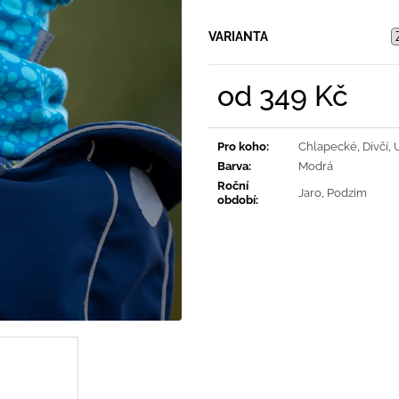
PRUHY MODRÉ
395 Kč
435 Kč
VARIANTA
od
349 Kč
Měrná
cena:
Pro koho
:
Chlapecké
,
Dívčí
,
Barva
:
Modrá
Roční
Jaro
,
Podzim
období
: