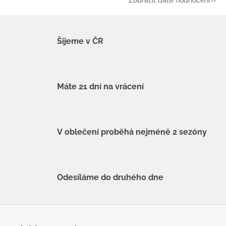
Šijeme v ČR
Máte 21 dní na vrácení
V oblečení proběhá nejméně 2 sezóny
Odesíláme do druhého dne
Z
á