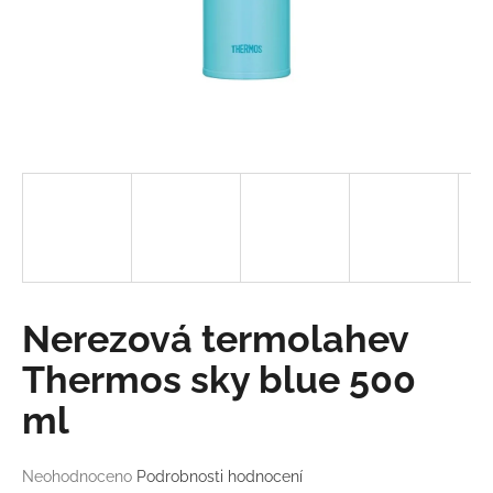
a
j
í
t
?
HLEDAT
Nerezová termolahev
D
Thermos sky blue 500
o
p
ml
o
r
u
Průměrné
Neohodnoceno
Podrobnosti hodnocení