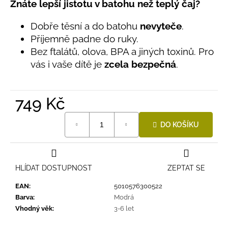
č
hodnocení
Znáte lepší jistotu v batohu než teplý čaj?
u
produktu
je
j
Dobře těsní a do batohu
nevyteče
.
0,0
e
Příjemně padne do ruky.
z
m
Bez ftalátů, olova, BPA a jiných toxinů. Pro
5
e
hvězdiček.
vás i vaše dítě je
zcela bezpečná
.
LETNÍ
ČEPICE
749 Kč
UV
30
Měrná
SVĚTLE
DO KOŠÍKU
cena:
MODRÁ
395
Kč
HLÍDAT DOSTUPNOST
ZEPTAT SE
EAN
:
5010576300522
Barva
:
Modrá
Vhodný věk
:
3-6 let