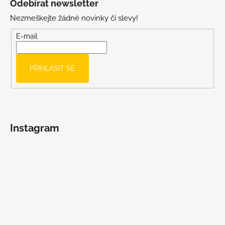
Odebírat newsletter
p
Nezmeškejte žádné novinky či slevy!
a
t
E-mail
í
PŘIHLÁSIT SE
Instagram