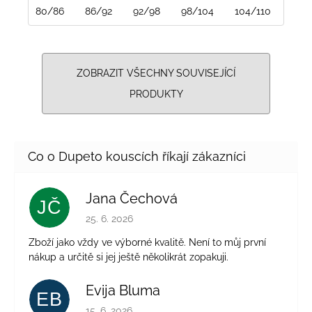
80/86
86/92
92/98
98/104
104/110
110/
ZOBRAZIT VŠECHNY SOUVISEJÍCÍ
PRODUKTY
Jana Čechová
JČ
Hodnocení obchodu je 5 z 5 hvězdiček.
25. 6. 2026
Zboží jako vždy ve výborné kvalitě. Není to můj první
nákup a určitě si jej ještě několikrát zopakuji.
Evija Bluma
EB
Hodnocení obchodu je 5 z 5 hvězdiček.
15. 6. 2026