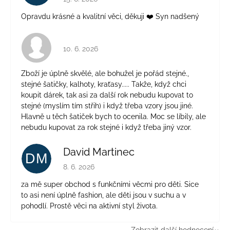
Opravdu krásné a kvalitní věci, děkuji ❤️ Syn nadšený
Hodnocení obchodu je 4 z 5 hvězdiček.
10. 6. 2026
Zboží je úplně skvělé, ale bohužel je pořád stejné.,
stejné šatičky, kalhoty, kraťasy..... Takže, když chci
koupit dárek, tak asi za další rok nebudu kupovat to
stejné (myslím tím střih) i když třeba vzory jsou jiné.
Hlavně u těch šatiček bych to ocenila. Moc se líbily, ale
nebudu kupovat za rok stejné i když třeba jiný vzor.
David Martinec
DM
Hodnocení obchodu je 5 z 5 hvězdiček.
8. 6. 2026
za mě super obchod s funkčními věcmi pro děti. Sice
to asi není úplně fashion, ale děti jsou v suchu a v
pohodlí. Prostě věci na aktivní styl života.
Zobrazit další hodnocení