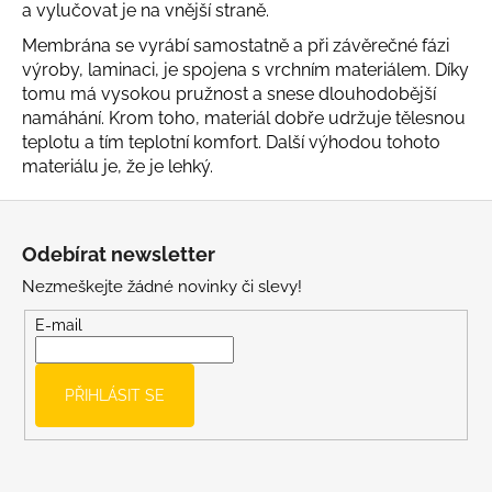
č
a vylučovat je na vnější straně.
u
Membrána se vyrábí samostatně a při závěrečné fázi
j
výroby, laminaci, je spojena s vrchním materiálem. Díky
e
tomu má vysokou pružnost a snese dlouhodobější
m
namáhání. Krom toho, materiál dobře udržuje tělesnou
e
teplotu a tím teplotní komfort. Další výhodou tohoto
materiálu je, že je lehký.
LETNÍ
RYCHLESCHNOUCÍ
Z
KALHOTY
á
TYRKYSOVÉ
Odebírat newsletter
KORÁLKY
p
Nezmeškejte žádné novinky či slevy!
695
a
Kč
t
E-mail
í
PŘIHLÁSIT SE