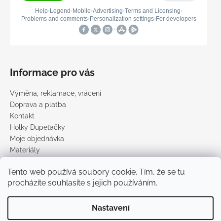
Informace pro vás
Výměna, reklamace, vrácení
Doprava a platba
Kontakt
Holky Dupeťačky
Moje objednávka
Materiály
Obchodní podmínky
Tento web používá soubory cookie. Tím, že se tu
Podmínky ochrany osobních údajů
procházíte souhlasíte s jejich používáním.
Prodávané značky
Nastavení
Vytvořil Shoptet