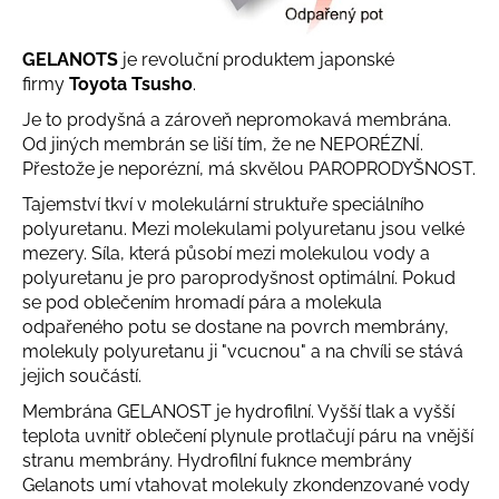
a
j
GELANOTS
je revoluční produktem japonské
í
firmy
Toyota Tsusho
.
t
Je to prodyšná a zároveň nepromokavá membrána.
?
Od jiných membrán se liší tím, že ne NEPORÉZNÍ.
Přestože je neporézní, má skvělou PAROPRODYŠNOST.
Tajemství tkví v molekulární struktuře speciálního
polyuretanu. Mezi molekulami polyuretanu jsou velké
mezery. Síla, která působí mezi molekulou vody a
HLEDAT
polyuretanu je pro paroprodyšnost optimální. Pokud
se pod oblečením hromadí pára a molekula
odpařeného potu se dostane na povrch membrány,
molekuly polyuretanu ji "vcucnou" a na chvíli se stává
D
jejich součástí.
o
p
Membrána GELANOST je hydrofilní. Vyšší tlak a vyšší
o
teplota uvnitř oblečení plynule protlačují páru na vnější
r
stranu membrány. Hydrofilní fuknce membrány
u
Gelanots umí vtahovat molekuly zkondenzované vody