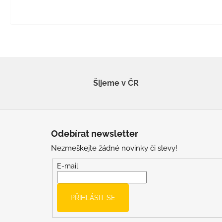
Šijeme v ČR
Z
á
Odebírat newsletter
p
Nezmeškejte žádné novinky či slevy!
a
t
E-mail
í
PŘIHLÁSIT SE