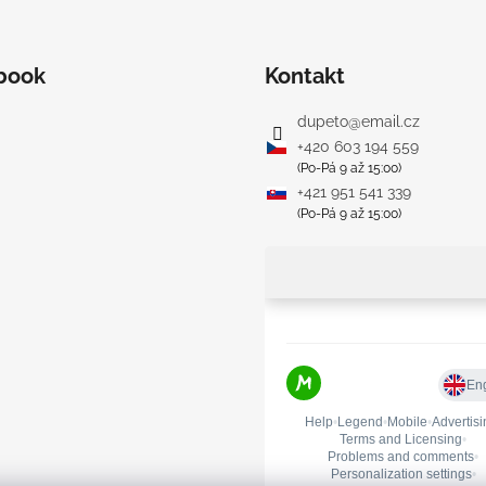
book
Kontakt
dupeto
@
email.cz
+420 603 194 559
(Po-Pá 9 až 15:00)
+421 951 541 339
(Po-Pá 9 až 15:00)