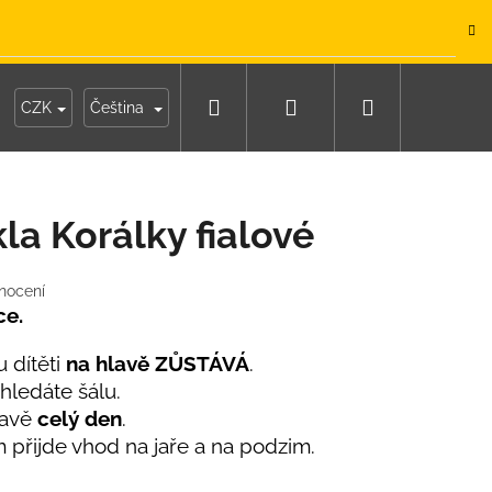
.
Hledat
Přihlášení
Nákupní
y
Moje objednávka
CZK
Čeština
košík
la Korálky fialové
nocení
ce.
 dítěti
na hlavě ZŮSTÁVÁ
.
hledáte šálu.
lavě
celý den
.
m přijde vhod na jaře a na podzim.
IKO NÁMOŘNICKÉ