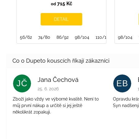
715 Kč
od
DETAIL
56/62
74/80
86/92
98/104
110/116
122/128
98/104
Jana Čechová
JČ
EB
Hodnocení obchodu je 5 z 5 hvězdiček.
25. 6. 2026
Zboží jako vždy ve výborné kvalitě. Není to
Opravdu krásn
můj první nákup a určitě si jej ještě
Syn nadšen
několikrát zopakuji.