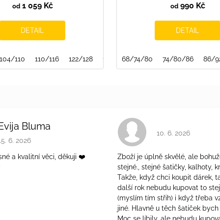
1 059 Kč
990 Kč
od
od
DETAIL
DETAIL
134/140
104/110
110/116
122/128
128/134
68/74/80
134/140
74/80/86
86/9
Evija Bluma
Hodnocení obchodu 
10. 6. 2026
Hodnocení obchodu je 5 z 5 hvězdiček.
15. 6. 2026
é a kvalitní věci, děkuji ❤️
Zboží je úplně skvělé, ale bohuž
ý
stejné., stejné šatičky, kalhoty, kr
Takže, když chci koupit dárek, t
další rok nebudu kupovat to ste
(myslím tím střih) i když třeba v
jiné. Hlavně u těch šatiček bych 
Moc se líbily, ale nebudu kupova