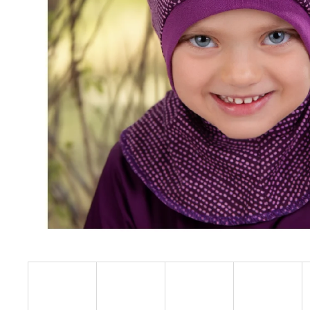
BÍLÝ
395 Kč