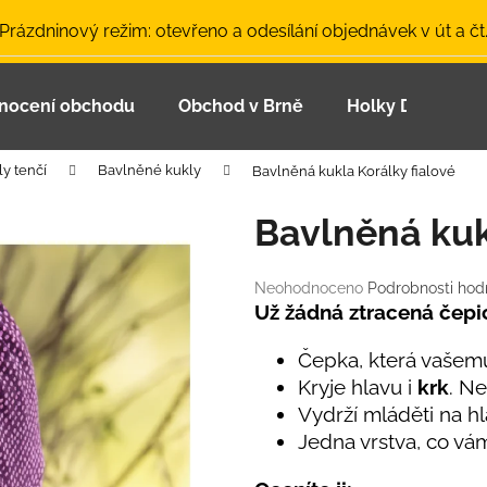
 Prázdninový režim: otevřeno a odesílání objednávek v út a čt
nocení obchodu
Obchod v Brně
Holky Dupeťačk
Co potřebujete najít?
ly tenčí
Bavlněné kukly
Bavlněná kukla Korálky fialové
HLEDAT
Bavlněná kuk
Průměrné
Neohodnoceno
Podrobnosti hod
Doporučujeme
hodnocení
Už žádná ztracená čepi
produktu
je
Čepka, která vašemu
0,0
Kryje hlavu i
krk
. Ne
z
Vydrží mláděti na h
5
hvězdiček.
Jedna vrstva, co vá
LETNÍ ČEPICE UV 30 SVĚTLE MODRÁ
BAMBUSOVÉ TR