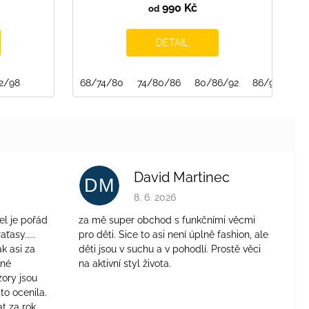
990 Kč
od
DETAIL
2/98
68/74/80
74/80/86
80/86/92
86/92/98
David Martinec
DM
je 4 z 5 hvězdiček.
Hodnocení obchodu je 5 z 5 hvězdiček.
8. 6. 2026
el je pořád
za mě super obchod s funkčními věcmi
aťasy.....
pro děti. Sice to asi není úplně fashion, ale
ak asi za
děti jsou v suchu a v pohodlí. Prostě věci
jné
na aktivní styl života.
zory jsou
to ocenila.
t za rok