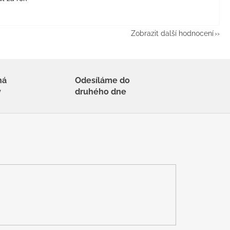
Zobrazit další hodnocení
há
Odesíláme do
y
druhého dne