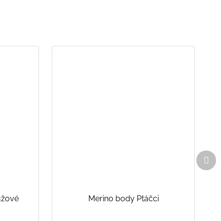
Dal
pro
ůžové
Merino body Ptáčci