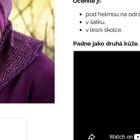
Oceníte ji:
PRUHY MODRÉ
395 Kč
435 Kč
pod helmou na odrá
v šátku,
v lesní školce.
Padne jako druhá kůže.