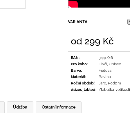
VARIANTA
od
299 Kč
Měrná
cena:
EAN
:
3441/46
Pro koho
:
Dívčí
,
Unisex
Barva
:
Fialová
Materiál
:
Bavlna
Roční období
:
Jaro
,
Podzim
#sizes_table#
:
/tabulka-velikost
Údržba
Ostatní informace