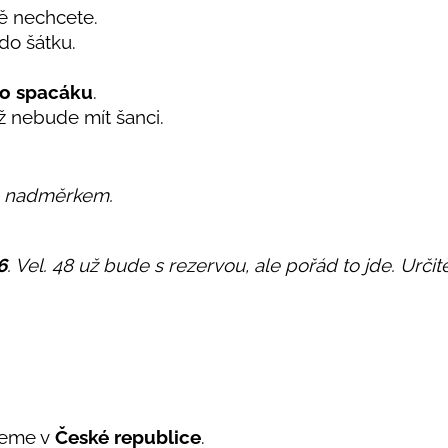
tě nechcete.
do šátku.
o spacáku
.
už nebude mít šanci.
m nadměrkem.
6
. Vel. 48 už bude s rezervou, ale pořád to jde. Urč
jeme v
České republice
.