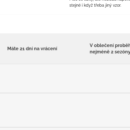
stejné i když třeba jiný vzor.
V oblečení probě
Máte 21 dní na vrácení
nejméně 2 sezón