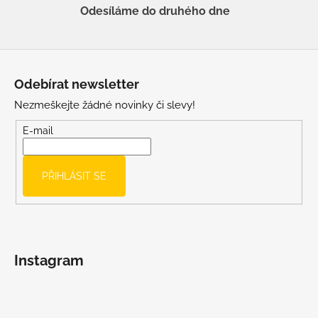
Odesíláme do druhého dne
Z
á
Odebírat newsletter
p
Nezmeškejte žádné novinky či slevy!
a
t
E-mail
í
PŘIHLÁSIT SE
Instagram