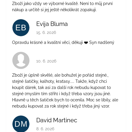
Zboží jako vždy ve výborné kvalitě. Není to můj první
nákup a určitě si jej ještě několikrát zopakuji.
Evija Bluma
EB
Hodnocení obchodu je 5 z 5 hvězdiček.
15. 6. 2026
Opravdu krásné a kvalitní věci, děkuji ❤️ Syn nadšený
Hodnocení obchodu je 4 z 5 hvězdiček.
10. 6. 2026
Zboží je úplně skvělé, ale bohužel je pořád stejné.,
stejné šatičky, kalhoty, kraťasy..... Takže, když chci
koupit dárek, tak asi za další rok nebudu kupovat to
stejné (myslím tím střih) i když třeba vzory jsou jiné.
Hlavně u těch šatiček bych to ocenila. Moc se líbily, ale
nebudu kupovat za rok stejné i když třeba jiný vzor.
David Martinec
DM
Hodnocení obchodu je 5 z 5 hvězdiček.
8. 6. 2026