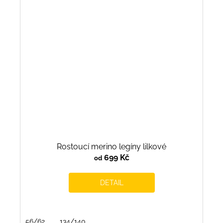
Rostoucí merino legíny lilkové
699 Kč
od
DETAIL
56/62
134/140