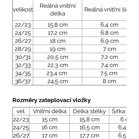
Reálná vnitřní
velikost
Reálná vnitřní šířka
délka
22/23
15,8 cm
6,4 cm
24/25
17,2 cm
6,8 cm
26/27
18 cm
6,9 cm
28/29
19 cm
7 cm
30/31
20,5 cm
7,2 cm
32/33
22,3 cm
7,4 cm
34/35
23,4 cm
7,5 cm
36/37
24,5 cm
8 cm
Rozměry zateplovací vložky
vel.
Vnitřní délka
Délka stélky
Šířka stél
22/23
15 cm
15,8 cm
6 cm
24/25
16 cm
16,5 cm
6,4 cm
26/27
17 cm
17,7 cm
6,5 cm