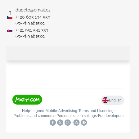
dupeto
@
email.cz
+420 603 194 559
(Po-Pá 9 až 15:00)
+421 951 541 339
(Po-Pá 9 až 15:00)