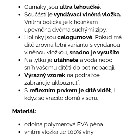
Gumáky jsou
ultra lehoučké.
Součástí je
vyndávací vlněná vložka.
Vnitřní botička je k holínkám
upevněna dvěma suchými zipy.
Holinky jsou
celogumové
. Pokud má
dítě zrovna letní variantu s vyndanou
vlněnou vložkou,
snadno je vysušíte
.
Na lýtku je
utáhnete
a voda nebo
sníh vašemu dítěti do bot nepadají.
Výrazný vzorek
na podrážce
zabraňuje uklouznutí.
S
reflexním prvkem
je dítě vidět
, i
když se vracíte domů v šeru.
Materiál:
odolná polymerová EVA pěna
vnitřní vložka ze 100% vlny