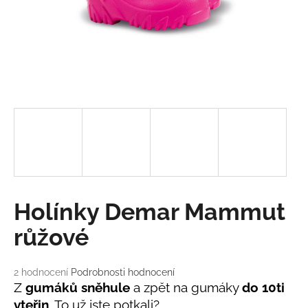
a
j
í
t
?
HLEDAT
Holínky Demar Mammut
D
růžové
o
p
o
Průměrné
2 hodnocení
Podrobnosti hodnocení
r
hodnocení
Z
gumáků sněhule
a zpět na gumáky
do 10ti
u
produktu
vteřin
. To už jste potkali?