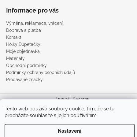
Informace pro vás
Výměna, reklamace, vrácení
Doprava a platba
Kontakt
Holky Dupeťačky
Moje objednávka
Materiály
Obchodní podmínky
Podmínky ochrany osobních údajů
Prodávané značky
Vytvořil Shoptet
Tento web používá soubory cookie. Tím, že se tu
Copyright 2026
DUPETO
. Všechna práva vyhrazena.
Upravit
nastavení cookies
procházíte souhlasíte s jejich používáním.
Nastavení