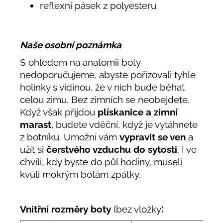
reflexní pásek z polyesteru
Naše osobní poznámka
S ohledem na anatomii boty
nedoporučujeme, abyste pořizovali tyhle
holínky s vidinou, že v nich bude běhat
celou zimu. Bez zimních se neobejdete.
Když však přijdou
plískanice a zimní
marast
, budete vděční, když je vytáhnete
z botníku. Umožní vám
vypravit se ven
a
užít si
čerstvého vzduchu do sytosti
. I ve
chvíli, kdy byste do půl hodiny, museli
kvůli mokrým botám zpátky.
Vnitřní rozměry boty
(bez vložky)