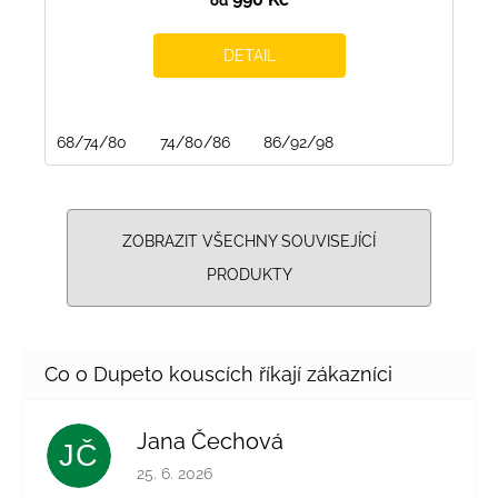
od
DETAIL
68/74/80
74/80/86
86/92/98
ZOBRAZIT VŠECHNY SOUVISEJÍCÍ
PRODUKTY
Jana Čechová
JČ
Hodnocení obchodu je 5 z 5 hvězdiček.
25. 6. 2026