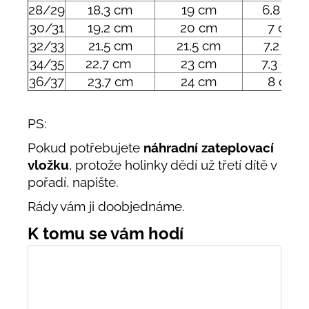
28/29
18,3 cm
19 cm
6,8 cm
30/31
19,2 cm
20 cm
7 cm
32/33
21,5 cm
21,5 cm
7,2 cm
34/35
22,7 cm
23 cm
7,3 cm
36/37
23,7 cm
24 cm
8 cm
PS:
Pokud potřebujete
náhradní zateplovací
vložku
, protože holinky dědí už třetí dítě v
pořadí, napište.
Rády vám ji doobjednáme.