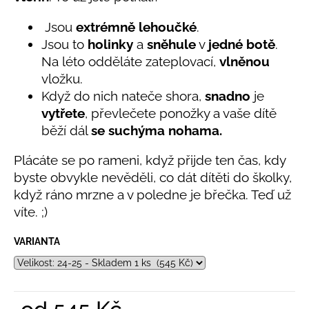
č
je
u
5,0
Jsou
extrémně lehoučké
.
z
j
Jsou to
holinky
a
sněhule
v
jedné botě
.
5
e
hvězdiček.
Na léto odděláte zateplovací,
vlněnou
m
e
vložku.
Když do nich nateče shora,
snadno
je
vytřete
, převlečete ponožky a vaše dítě
LETNÍ
běží dál
se suchýma nohama.
KLOBOUČEK
S
OUŠKY
Plácáte se po rameni, když přijde ten čas, kdy
UV
byste obvykle nevěděli, co dát dítěti do školky,
30
BÍLÝ
když ráno mrzne a v poledne je břečka. Teď už
395
víte. ;)
Kč
VARIANTA