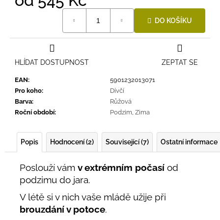
od
545 Kč
Měrná
DO KOŠÍKU
cena:
HLÍDAT DOSTUPNOST
ZEPTAT SE
EAN
:
5901232013071
Pro koho
:
Dívčí
Barva
:
Růžová
Roční období
:
Podzim
,
Zima
Popis
Hodnocení (2)
Související (7)
Ostatní informace
Poslouží vám
v extrémním počasí
od
podzimu do jara.
V létě si v nich vaše mládě užije při
brouzdání v potoce
.