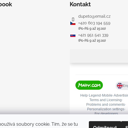
book
Kontakt
dupeto
@
email.cz
+420 603 194 559
(Po-Pá 9 až 15:00)
+421 951 541 339
(Po-Pá 9 až 15:00)
oužívá soubory cookie. Tím, že se tu
Odmítnout
S