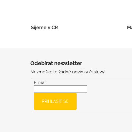
Šijeme v ČR
Má
Z
á
Odebírat newsletter
p
Nezmeškejte žádné novinky či slevy!
a
t
E-mail
í
PŘIHLÁSIT SE