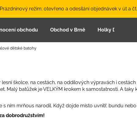
 Prázdninový režim: otevřeno a odesílání objednávek v út a čt
nocení obchodu
Obchod v Brně
Holky Dupeťačk
Co potřebujete najít?
alové dětské batohy
HLEDAT
lesní školce, na cestách, na oddílových výpravách i cestách d
Doporučujeme
let. Malý batůžek je VELKÝM krokem k samostatnosti. A taky
se s ním mrňous narodil. Když dojde místo uvnitř, bundu nebo
za dobrodružstvím!
LETNÍ ČEPICE UV 30 SVĚTLE MODRÁ
BAMBUSOVÉ TR