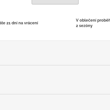
V oblečení probě
te 21 dní na vrácení
2 sezóny