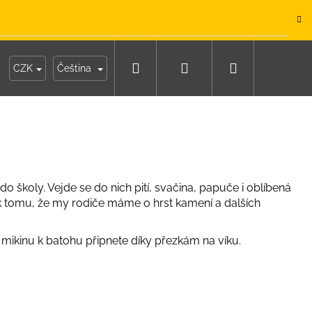
.
Hledat
Přihlášení
Nákupní
y
Moje objednávka
CZK
Čeština
košík
o školy. Vejde se do nich pití, svačina, papuče i oblíbená
 k tomu, že my rodiče máme o hrst kamení a dalších
 mikinu k batohu připnete díky přezkám na víku.
IKO NÁMOŘNICKÉ