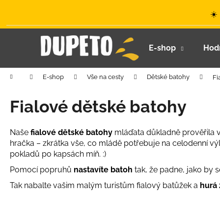
K
Přejít
☀️
na
o
obsah
Zpět
Zpět
š
do
do
í
E-shop
Hod
k
obchodu
obchodu
Domů
E-shop
Vše na cesty
Dětské batohy
Fi
Fialové dětské batohy
Naše
fialové dětské batohy
mláďata důkladně prověřila v 
hračka – zkrátka vše, co mládě potřebuje na celodenní vý
pokladů po kapsách míň. :)
Pomocí popruhů
nastavíte batoh
tak, že padne, jako by 
Tak nabalte vašim malým turistům fialový batůžek a
hurá 
LETNÍ KLOBOUČEK S OUŠKY UV 30