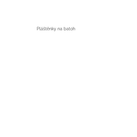
BÍLÝ
395 Kč
Pláštěnky na batoh