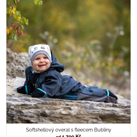
Softshellový overal s fleecem Bubliny
1 790 Kč
od