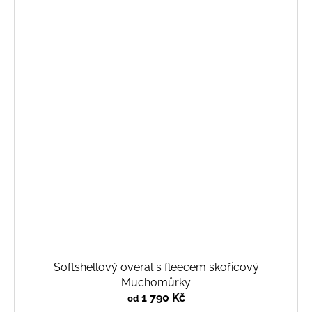
Softshellový overal s fleecem skořicový
Muchomůrky
1 790 Kč
od