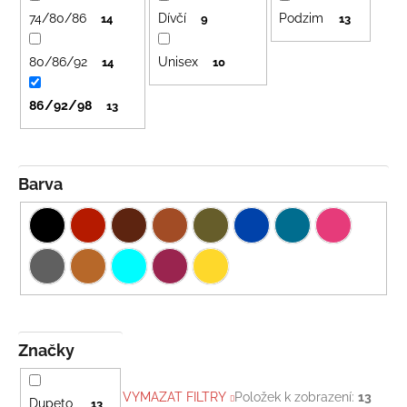
č
o
74/80/86
Dívčí
Podzim
14
9
13
u
d
j
e
80/86/92
Unisex
u
14
10
m
k
e
86/92/98
13
t
ů
BAMBUSOVÉ
TRIKO
Barva
NÁMOŘNICKÉ
PRUHY
MODRÉ
435
Kč
Značky
VYMAZAT FILTRY
Položek k zobrazení:
13
Dupeto
13