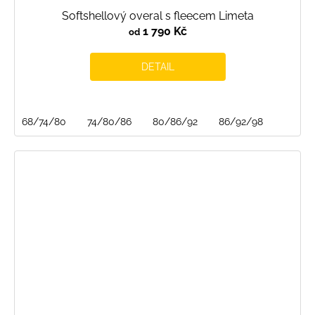
Softshellový overal s fleecem Limeta
1 790 Kč
od
DETAIL
68/74/80
74/80/86
80/86/92
86/92/98