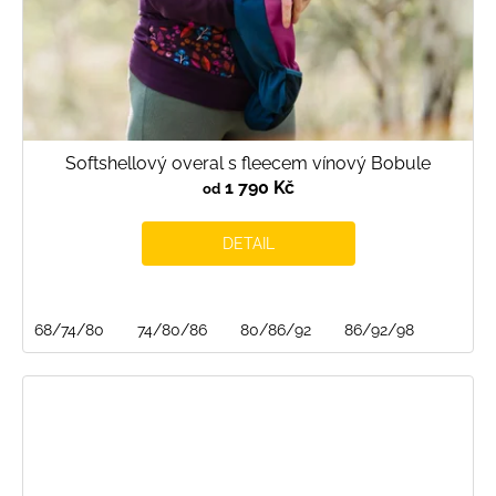
Softshellový overal s fleecem vínový Bobule
1 790 Kč
od
DETAIL
68/74/80
74/80/86
80/86/92
86/92/98