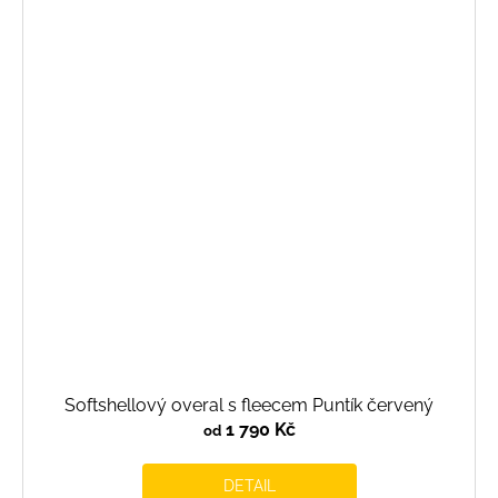
Softshellový overal s fleecem Puntík červený
1 790 Kč
od
DETAIL