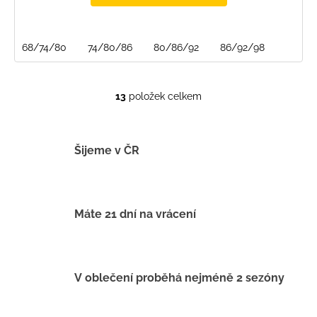
68/74/80
74/80/86
80/86/92
86/92/98
13
položek celkem
O
v
l
á
Šijeme v ČR
d
a
c
í
Máte 21 dní na vrácení
p
r
v
k
V oblečení proběhá nejméně 2 sezóny
y
v