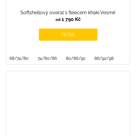
Softshellový overal s fleecem khaki Vesmír
1 790 Kč
od
DETAIL
68/74/80
74/80/86
80/86/92
86/92/98