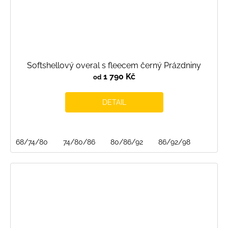
Softshellový overal s fleecem černý Prázdniny
1 790 Kč
od
DETAIL
68/74/80
74/80/86
80/86/92
86/92/98