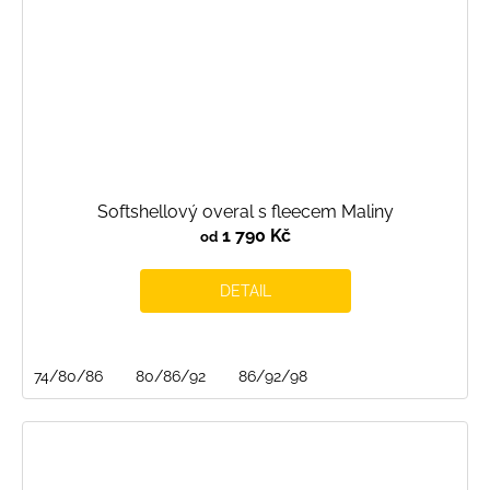
Softshellový overal s fleecem Maliny
1 790 Kč
od
DETAIL
74/80/86
80/86/92
86/92/98