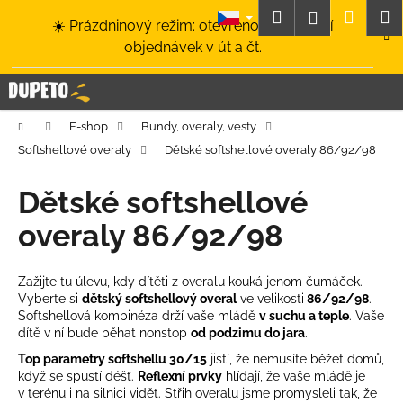
K
Přejít
Hledat
Nákup
M
Přihlášení
☀️ Prázdninový režim: otevřeno a odesílání
na
o
obsah
Zpět
Zpět
objednávek v út a čt.
košík
š
í
C
k
o
Domů
E-shop
Bundy, overaly, vesty
p
Softshellové overaly
Dětské softshellové overaly 86/92/98
o
t
Dětské softshellové
ř
overaly 86/92/98
e
b
u
Zažijte tu úlevu, kdy dítěti z overalu kouká jenom čumáček.
Vyberte si
dětský softshellový overal
ve velikosti
86/92/98
.
j
Softshellová kombinéza drží vaše mládě
v suchu a teple
. Vaše
e
dítě v ní bude běhat nonstop
od podzimu do jara
.
t
Top parametry softshellu 30/15
jistí, že nemusíte běžet domů,
e
když se spustí déšť.
Reflexní prvky
hlídají, že vaše mládě je
v terénu i na silnici vidět. Střih overalu jsme promysleli tak, že
n