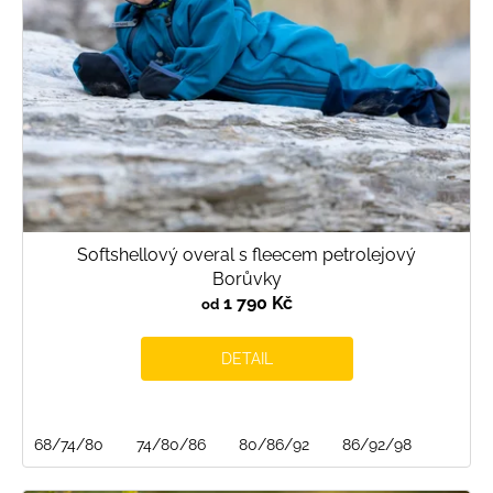
Softshellový overal s fleecem petrolejový
Borůvky
1 790 Kč
od
DETAIL
68/74/80
74/80/86
80/86/92
86/92/98