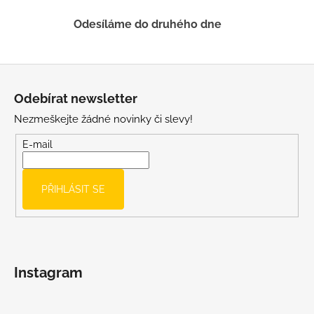
ý
p
Odesíláme do druhého dne
i
s
u
Z
á
Odebírat newsletter
p
Nezmeškejte žádné novinky či slevy!
a
t
E-mail
í
PŘIHLÁSIT SE
Instagram