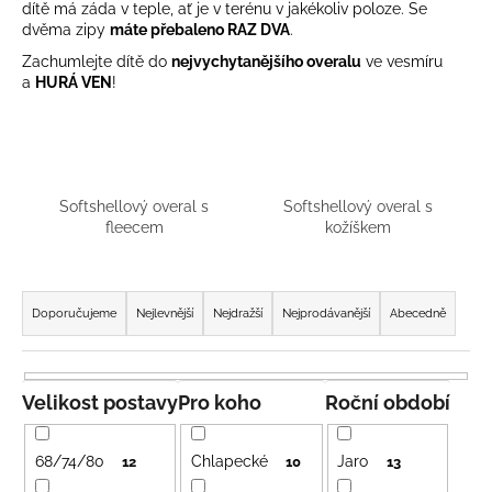
dítě má záda v teple, ať je v terénu v jakékoliv poloze. Se
a
dvěma zipy
máte přebaleno
RAZ DVA
.
j
Zachumlejte dítě do
nejvychytanějšího overalu
ve vesmíru
í
a
HURÁ
VEN
!
t
?
Softshellový overal s
Softshellový overal s
fleecem
kožíškem
HLEDAT
Ř
a
Doporučujeme
Nejlevnější
Nejdražší
Nejprodávanější
Abecedně
z
D
e
o
p
n
Velikost postavy
Pro koho
Roční období
o
í
r
p
68/74/80
Chlapecké
Jaro
12
10
13
u
r