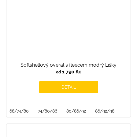
Softshellový overal s fleecem modrý Lišky
1 790 Kč
od
DETAIL
68/74/80
74/80/86
80/86/92
86/92/98