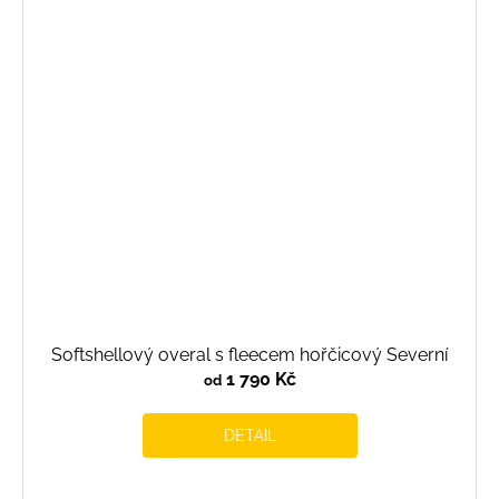
Softshellový overal s fleecem hořčicový Severní
1 790 Kč
od
DETAIL