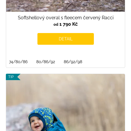
Softshellový overal s fleecem červený Racci
1 790 Kč
od
DETAIL
74/80/86
80/86/92
86/92/98
TIP