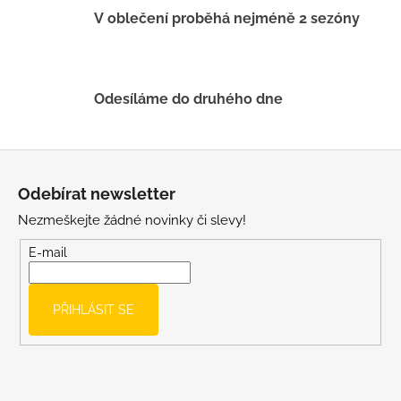
V oblečení proběhá nejméně 2 sezóny
Odesíláme do druhého dne
Z
á
Odebírat newsletter
p
Nezmeškejte žádné novinky či slevy!
a
t
E-mail
í
PŘIHLÁSIT SE