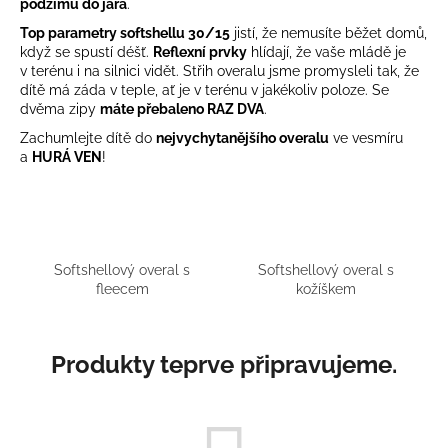
podzimu do jara
.
a
Top parametry softshellu 30/15
jistí, že nemusíte běžet domů,
j
když se spustí déšť.
Reflexní prvky
hlídají, že vaše mládě je
í
v terénu i na silnici vidět. Střih overalu jsme promysleli tak, že
dítě má záda v teple, ať je v terénu v jakékoliv poloze. Se
t
dvěma zipy
máte přebaleno
RAZ DVA
.
?
Zachumlejte dítě do
nejvychytanějšího overalu
ve vesmíru
a
HURÁ
VEN
!
HLEDAT
Softshellový overal s
Softshellový overal s
fleecem
kožíškem
D
o
Produkty teprve připravujeme.
p
o
r
u