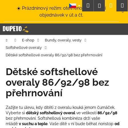
K
Přejít
Hledat
Nákup
M
Přihlášení
☀️ Prázdninový režim: otevřeno a odesílání
na
o
obsah
Zpět
Zpět
objednávek v út a čt.
košík
š
í
C
k
o
Domů
E-shop
Bundy, overaly, vesty
p
Softshellové overaly
o
Dětské softshellové overaly 86/92/98 bez přehrnování
t
ř
Dětské softshellové
e
overaly 86/92/98 bez
b
u
přehrnování
j
e
Zažijte tu úlevu, kdy dítěti z overalu kouká jenom čumáček.
t
Vyberte si
dětský softshellový overal
ve velikosti
86/92/98
bez přehrnování
. Softshellová kombinéza drží vaše
e
mládě
v suchu a teple
. Vaše dítě v ní bude běhat nonstop
od
n