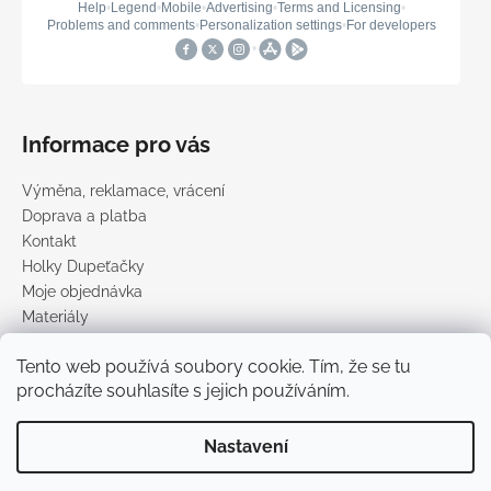
Informace pro vás
Výměna, reklamace, vrácení
Doprava a platba
Kontakt
Holky Dupeťačky
Moje objednávka
Materiály
Obchodní podmínky
Tento web používá soubory cookie. Tím, že se tu
Podmínky ochrany osobních údajů
procházíte souhlasíte s jejich používáním.
Prodávané značky
Nastavení
Vytvořil Shoptet