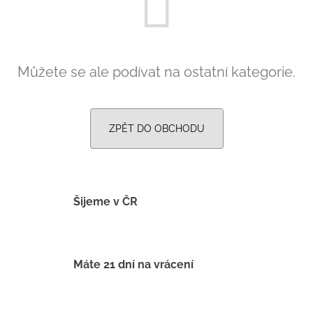
č
u
j
e
m
Můžete se ale podívat na ostatní kategorie.
e
LETNÍ
ZPĚT DO OBCHODU
ČEPICE
UV
30
SVĚTLE
MODRÁ
395
Šijeme v ČR
Kč
Máte 21 dní na vrácení