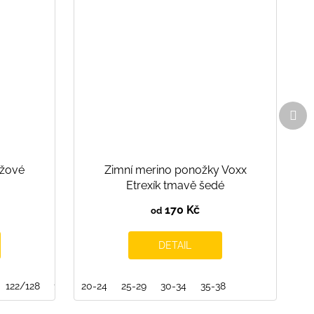
Dal
pro
ůžové
Zimní merino ponožky Voxx
Etrexík tmavě šedé
170 Kč
od
DETAIL
122/128
128/134
20-24
134/140
25-29
30-34
35-38