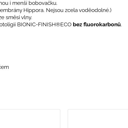
dnou i menší bobovačku.
 membrány Hippora. Nejsou zcela voděodolné.)
 ze směsi vlny.
toligií
BIONIC-FINISH®ECO
bez fluorokarbonů
.
učem