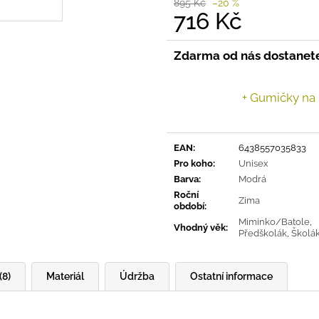
895 Kč
–20 %
716 Kč
Měrná
cena:
Zdarma od nás dostanet
+ Gumičky na
EAN
:
6438557035833
Pro koho
:
Unisex
Barva
:
Modrá
Roční
Zima
období
:
Miminko/Batole
,
Vhodný věk
:
Předškolák
,
Školá
(8)
Materiál
Údržba
Ostatní informace