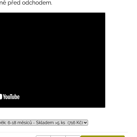
ěsně před odchodem.