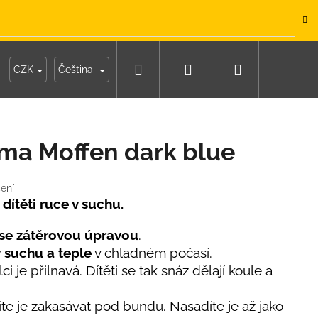
.
Hledat
Přihlášení
Nákupní
y
Moje objednávka
CZK
Čeština
košík
ma Moffen dark blue
ení
 dítěti ruce v suchu.
se zátěrovou úpravou
.
v
suchu a teple
v chladném počasí.
ci je přilnavá. Dítěti se tak snáz dělají koule a
te je zakasávat pod bundu. Nasadíte je až jako
IKO NÁMOŘNICKÉ