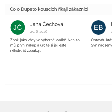
Jana Čechová
JČ
EB
Hodnocení obchodu je 5 z 5 hvězdiček.
25. 6. 2026
Zboží jako vždy ve výborné kvalitě. Není to
Opravdu krásn
můj první nákup a určitě si jej ještě
Syn nadšen
několikrát zopakuji.