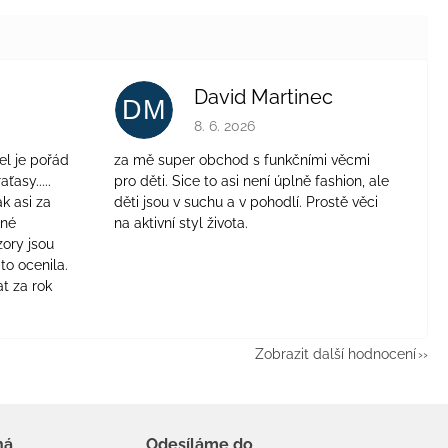
David Martinec
DM
je 4 z 5 hvězdiček.
Hodnocení obchodu je 5 z 5 hvězdiček.
8. 6. 2026
el je pořád
za mě super obchod s funkčními věcmi
aťasy.....
pro děti. Sice to asi není úplně fashion, ale
ak asi za
děti jsou v suchu a v pohodlí. Prostě věci
jné
na aktivní styl života.
zory jsou
to ocenila.
t za rok
Zobrazit další hodnocení
há
Odesíláme do