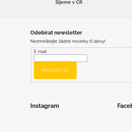
Šijeme v ČR
Z
á
Odebírat newsletter
p
Nezmeškejte žádné novinky či slevy!
a
t
E-mail
í
PŘIHLÁSIT SE
Instagram
Face