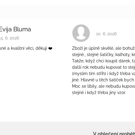
Evija Bluma
Hodnocení obchodu 
10. 6. 2026
Hodnocení obchodu je 5 z 5 hvězdiček.
15. 6. 2026
é a kvalitní věci, děkuji ❤️
Zboží je úplně skvělé, ale bohuž
ý
stejné., stejné šatičky, kalhoty, kr
Takže, když chci koupit dárek, t
další rok nebudu kupovat to ste
(myslím tím střih) i když třeba v
jiné. Hlavně u těch šatiček bych 
Moc se líbily, ale nebudu kupova
stejné i když třeba jiný vzor.
V oblečení probě