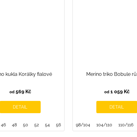
o kukla Korálky fialové
Merino triko Bobule r
569 Kč
1 059 Kč
od
od
DETAIL
DETAIL
134/140
46
48
50
52
54
56
98/104
104/110
110/116