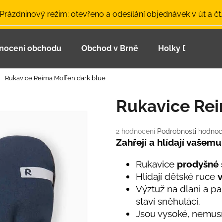
 Prázdninový režim: otevřeno a odesílání objednávek v út a čt
nocení obchodu
Obchod v Brně
Holky Dupeťačk
Co potřebujete najít?
Rukavice Reima Moffen dark blue
HLEDAT
Rukavice Rei
Průměrné
2 hodnocení
Podrobnosti hodnoc
Doporučujeme
hodnocení
Zahřejí a hlídají vašemu
produktu
je
Rukavice
prodyšné 
5,0
Hlídají dětské ruce
z
Výztuž na dlani a pal
5
hvězdiček.
staví sněhuláci.
Jsou vysoké, nemusí
LETNÍ ČEPICE UV 30 SVĚTLE MODRÁ
BAMBUSOVÉ TR