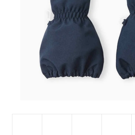
BÍLÝ
395 Kč