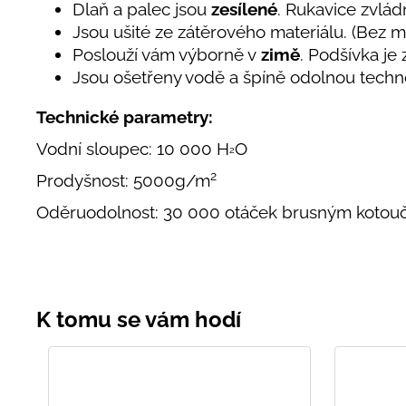
Dlaň a palec jsou
zesílené
. Rukavice zvlá
Jsou ušité ze zátěrového materiálu. (Bez
Poslouží vám výborně v
zimě
. Podšívka je
Jsou ošetřeny vodě a špíně odolnou techno
Technické parametry:
Vodní sloupec: 10 000 H
O
2
2
Prodyšnost: 5000g/m
Oděruodolnost: 30 000 otáček brusným koto