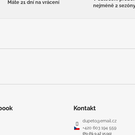
Máte 21 dní na vrácení
nejméně 2 sezón
book
Kontakt
dupeto
@
email.cz
+420 603 194 559
(Po-Pá 9 až 15:00)