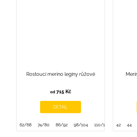
Rostoucí merino legíny růžové
Merin
715 Kč
od
DETAIL
62/68
74/80
86/92
98/104
110/116
122/128
42
44