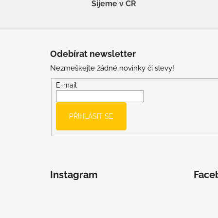
Šijeme v ČR
Z
á
Odebírat newsletter
p
Nezmeškejte žádné novinky či slevy!
a
t
E-mail
í
PŘIHLÁSIT SE
Instagram
Face