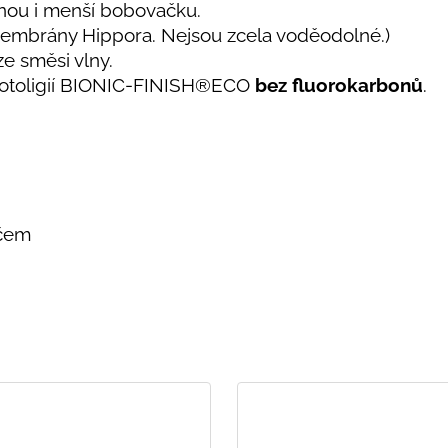
dnou i menší bobovačku.
 membrány Hippora. Nejsou zcela voděodolné.)
 ze směsi vlny.
toligií
BIONIC-FINISH®ECO
bez fluorokarbonů
.
učem