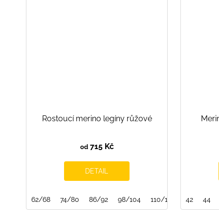
Rostoucí merino legíny růžové
Merin
715 Kč
od
DETAIL
62/68
74/80
86/92
98/104
110/116
122/128
42
44