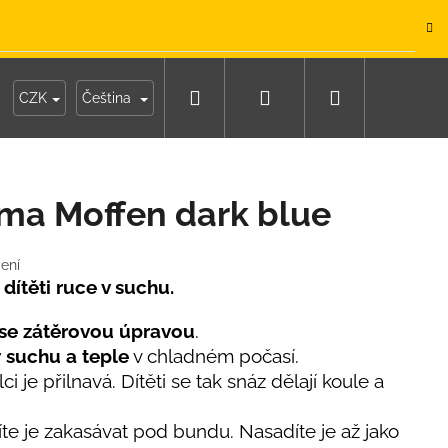
.
Hledat
Přihlášení
Nákupní
y
Moje objednávka
CZK
Čeština
košík
ma Moffen dark blue
ení
 dítěti ruce v suchu.
se zátěrovou úpravou
.
v
suchu a teple
v chladném počasí.
ci je přilnavá. Dítěti se tak snáz dělají koule a
te je zakasávat pod bundu. Nasadíte je až jako
IKO NÁMOŘNICKÉ