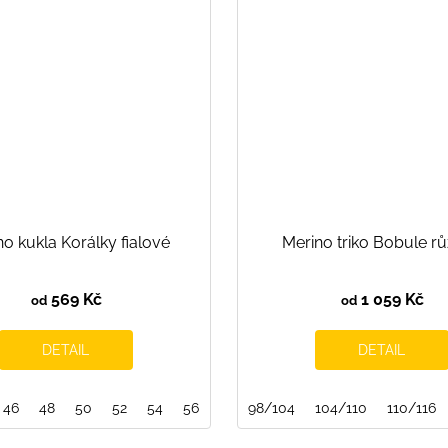
o kukla Korálky fialové
Merino triko Bobule r
569 Kč
1 059 Kč
od
od
DETAIL
DETAIL
134/140
46
48
50
52
54
56
98/104
104/110
110/116