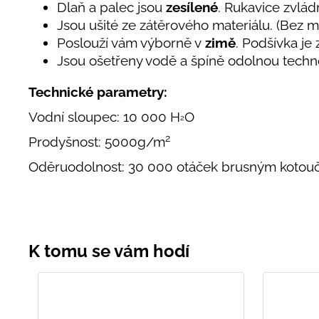
Dlaň a palec jsou
zesílené
. Rukavice zvlá
Jsou ušité ze zátěrového materiálu. (Bez
Poslouží vám výborně v
zimě
. Podšívka je
Jsou ošetřeny vodě a špíně odolnou techno
Technické parametry:
Vodní sloupec: 10 000 H
O
2
2
Prodyšnost: 5000g/m
Oděruodolnost: 30 000 otáček brusným koto