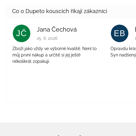
Jana Čechová
JČ
EB
Hodnocení obchodu je 5 z 5 hvězdiček.
25. 6. 2026
Zboží jako vždy ve výborné kvalitě. Není to
Opravdu krásn
můj první nákup a určitě si jej ještě
Syn nadšen
několikrát zopakuji.