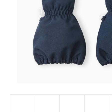
BÍLÝ
395 Kč