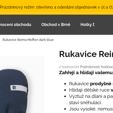
 Prázdninový režim: otevřeno a odesílání objednávek v út a čt
nocení obchodu
Obchod v Brně
Holky Dupeťačk
Co potřebujete najít?
Rukavice Reima Moffen dark blue
HLEDAT
Rukavice Rei
Průměrné
2 hodnocení
Podrobnosti hodnoc
Doporučujeme
hodnocení
Zahřejí a hlídají vašemu
produktu
je
Rukavice
prodyšné 
5,0
Hlídají dětské ruce
z
Výztuž na dlani a pal
5
hvězdiček.
staví sněhuláci.
Jsou vysoké, nemusí
LETNÍ ČEPICE UV 30 SVĚTLE MODRÁ
BAMBUSOVÉ TR