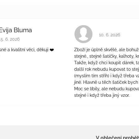
Evija Bluma
Hodnocení obchodu 
10. 6. 2026
Hodnocení obchodu je 5 z 5 hvězdiček.
15. 6. 2026
é a kvalitní věci, děkuji ❤️
Zboží je úplně skvělé, ale bohuž
ý
stejné., stejné šatičky, kalhoty, kr
Takže, když chci koupit dárek, t
další rok nebudu kupovat to ste
(myslím tím střih) i když třeba v
jiné. Hlavně u těch šatiček bych 
Moc se líbily, ale nebudu kupova
stejné i když třeba jiný vzor.
V oblečení probě