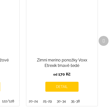
Dal
pro
ůžové
Zimní merino ponožky Voxx
Etrexík tmavě šedé
170 Kč
od
DETAIL
122/128
128/134
20-24
134/140
25-29
30-34
35-38