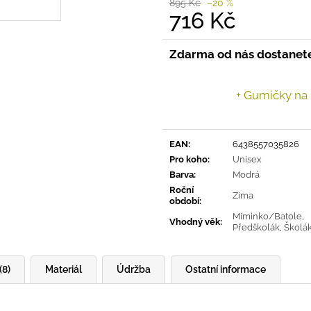
895 Kč
–20 %
716 Kč
Měrná
cena:
Zdarma od nás dostanet
+ Gumičky na
EAN
:
6438557035826
Pro koho
:
Unisex
Barva
:
Modrá
Roční
Zima
období
:
Miminko/Batole
,
Vhodný věk
:
Předškolák
,
Školá
(8)
Materiál
Údržba
Ostatní informace