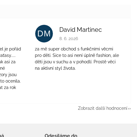
David Martinec
DM
je 4 z 5 hvězdiček.
Hodnocení obchodu je 5 z 5 hvězdiček.
8. 6. 2026
el je pořád
za mě super obchod s funkčními věcmi
aťasy.....
pro děti. Sice to asi není úplně fashion, ale
ak asi za
děti jsou v suchu a v pohodlí. Prostě věci
jné
na aktivní styl života.
zory jsou
to ocenila.
t za rok
Zobrazit další hodnocení
há
Odesíláme do