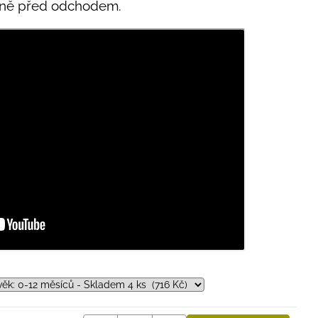
ěsně před odchodem.