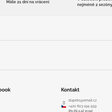
Máte 21 dní na vrácení
nejméně 2 sezón
book
Kontakt
dupeto
@
email.cz
+420 603 194 559
(Po-Pá 9 až 15:00)