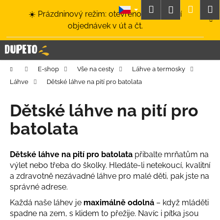
K
Přejít
Hledat
Nákup
M
Přihlášení
☀️ Prázdninový režim: otevřeno a odesílání
na
o
obsah
Zpět
Zpět
objednávek v út a čt.
košík
š
í
C
k
o
Domů
E-shop
Vše na cesty
Láhve a termosky
p
Láhve
Dětské láhve na pití pro batolata
o
t
Dětské láhve na pití pro
ř
batolata
e
b
u
Dětské láhve na pití pro batolata
přibalte mrňatům na
výlet nebo třeba do školky. Hledáte-li netekoucí, kvalitní
j
a zdravotně nezávadné láhve pro malé děti, pak jste na
e
správné adrese.
t
Každá naše láhev je
maximálně odolná
– když mláděti
e
spadne na zem, s klidem to přežije. Navíc i pítka jsou
n