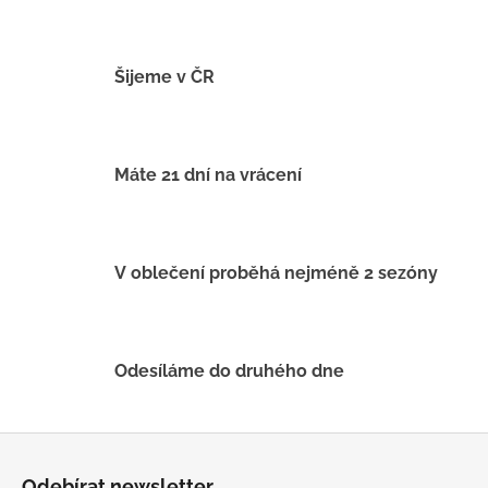
č
u
j
e
Šijeme v ČR
m
e
Máte 21 dní na vrácení
LETNÍ
ČEPICE
UV
30
SVĚTLE
V oblečení proběhá nejméně 2 sezóny
MODRÁ
395
Kč
Odesíláme do druhého dne
Z
á
Odebírat newsletter