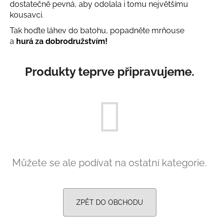
dostatečně pevná, aby odolala i tomu největšímu
a
kousavci.
j
Tak hoďte láhev do batohu, popadněte mrňouse
í
a
hurá za dobrodružstvím!
t
?
Produkty teprve připravujeme.
HLEDAT
D
Můžete se ale podívat na ostatní kategorie.
o
p
o
r
ZPĚT DO OBCHODU
u