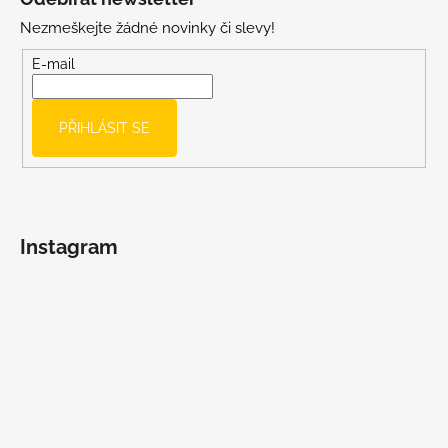
p
Nezmeškejte žádné novinky či slevy!
a
t
E-mail
í
PŘIHLÁSIT SE
Instagram