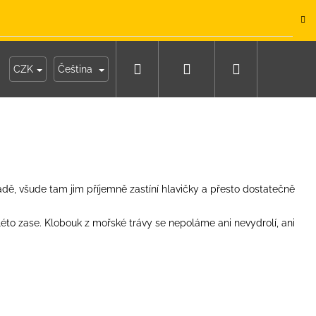
.
Hledat
Přihlášení
Nákupní
y
Moje objednávka
CZK
Čeština
košík
ě, všude tam jim příjemně zastíní hlavičky a přesto dostatečně
éto zase. Klobouk z mořské trávy se nepoláme ani nevydrolí, ani
IKO NÁMOŘNICKÉ