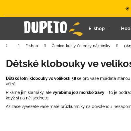
K
Přejít
☀️
na
o
obsah
Zpět
Zpět
š
do
do
í
E-shop
Hod
k
obchodu
obchodu
Domů
E-shop
Čepice, kukly, čelenky, nákrčníky
Dět
Dětské klobouky ve velikos
Dětské letní klobouky ve velikosti 58
se pro vaše mláďata stanou 
větrá.
Říkáme jim slamáky, ale
vyrábíme je z mořské trávy
– to je podra
když si na něj sednete.
Až zase vyvezete vaše malé průzkumníky na dovolenou, nezapomeň
LETNÍ KLOBOUČEK S OUŠKY UV 30