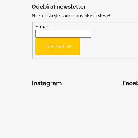
á
Odebírat newsletter
p
Nezmeškejte žádné novinky či slevy!
a
t
E-mail
í
PŘIHLÁSIT SE
Instagram
Face