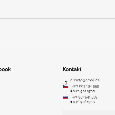
book
Kontakt
dupeto
@
email.cz
+420 603 194 559
(Po-Pá 9 až 15:00)
+421 951 541 339
(Po-Pá 9 až 15:00)