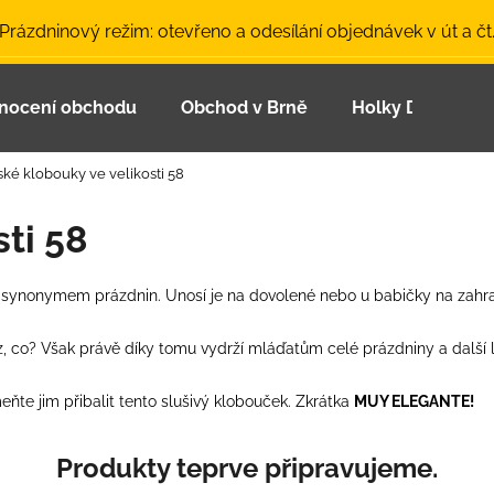
 Prázdninový režim: otevřeno a odesílání objednávek v út a čt
nocení obchodu
Obchod v Brně
Holky Dupeťačk
Co potřebujete najít?
ské klobouky ve velikosti 58
HLEDAT
ti 58
synonymem prázdnin. Unosí je na dovolené nebo u babičky na zahrad
Doporučujeme
z, co? Však právě díky tomu vydrží mláďatům celé prázdniny a další l
te jim přibalit tento slušivý klobouček. Zkrátka
MUY ELEGANTE!
Produkty teprve připravujeme.
LETNÍ ČEPICE UV 30 SVĚTLE MODRÁ
BAMBUSOVÉ TR