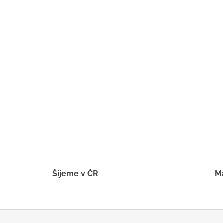
BÍLÝ
395 Kč
Šijeme v ČR
Má
Z