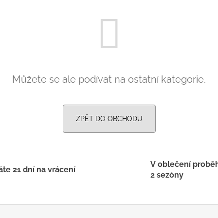
PRUHY MODRÉ
395 Kč
435 Kč
Můžete se ale podívat na ostatní kategorie.
ZPĚT DO OBCHODU
V oblečení probě
te 21 dní na vrácení
2 sezóny