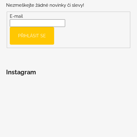
p
Nezmeškejte žádné novinky či slevy!
a
t
E-mail
í
PŘIHLÁSIT SE
Instagram