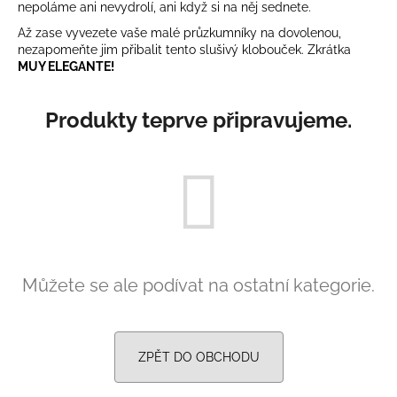
nepoláme ani nevydrolí, ani když si na něj sednete.
a
Až zase vyvezete vaše malé průzkumníky na dovolenou,
j
nezapomeňte jim přibalit tento slušivý klobouček. Zkrátka
í
MUY ELEGANTE!
t
?
Produkty teprve připravujeme.
HLEDAT
D
Můžete se ale podívat na ostatní kategorie.
o
p
o
ZPĚT DO OBCHODU
r
u