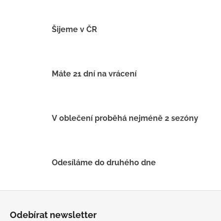
č
u
j
Šijeme v ČR
e
m
e
Máte 21 dní na vrácení
LETNÍ
ČEPICE
UV
30
V oblečení proběhá nejméně 2 sezóny
SVĚTLE
MODRÁ
395
Kč
Odesíláme do druhého dne
Z
á
Odebírat newsletter