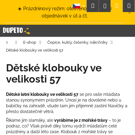
K
Přejít
Hledat
Nákup
M
Přihlášení
☀️ Prázdninový režim: otevřeno a odesílání
na
o
obsah
Zpět
Zpět
objednávek v út a čt.
košík
š
í
C
k
o
Domů
E-shop
Čepice, kukly, čelenky, nákrčníky
p
Dětské klobouky ve velikosti 57
o
t
Dětské klobouky ve
ř
velikosti 57
e
b
u
Dětské letní klobouky ve velikosti 57
se pro vaše mláďata
stanou synonymem prázdnin. Unosí je na dovolené nebo u
j
babičky na zahradě, všude tam jim příjemně zastíní hlavičky a
e
přesto dostatečně větrá.
t
Říkáme jim slamáky, ale
vyrábíme je z mořské trávy
– to je
e
podraz, co? Však právě díky tomu vydrží mláďatům celé
prázdniny a další léto zase. Klobouk z mořské trávy se
n