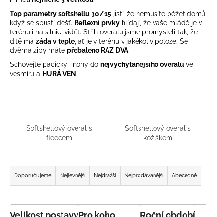
a
Top parametry softshellu 30/15
jistí, že nemusíte běžet domů,
j
když se spustí déšť.
Reflexní prvky
hlídají, že vaše mládě je v
terénu i na silnici vidět. Střih overalu jsme promysleli tak, že
í
dítě má
záda v teple
, ať je v terénu v jakékoliv poloze. Se
t
dvěma zipy máte
přebaleno RAZ DVA
.
?
Schovejte pacičky i nohy do
nejvychytanějšího overalu
ve
vesmíru a
HURÁ VEN
!
HLEDAT
Softshellový overal s
Softshellový overal s
fleecem
kožíškem
D
Ř
o
a
p
Doporučujeme
Nejlevnější
Nejdražší
Nejprodávanější
Abecedně
o
z
r
e
u
n
Velikost postavy
Pro koho
Roční období