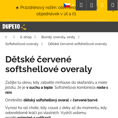
K
Přejít
Hledat
Nákup
M
Přihlášení
☀️ Prázdninový režim: otevřeno a odesílání
na
o
obsah
Zpět
Zpět
objednávek v út a čt.
košík
š
í
C
k
o
Domů
E-shop
Bundy, overaly, vesty
p
Softshellové overaly
Dětské červené softshellové overaly
o
t
Dětské červené
ř
softshellové overaly
e
b
u
Zažijte tu úlevu, kdy zabalíte mrňouse do skafandru a máte
jistotu, že je
v suchu a teple
. Softshellová kombinéza
roste s
j
ním
.
e
Omrkněte
dětský softshellový overal
v
červené barvě
.
t
Vynosí ho od chvíle, kdy couvá z deky až do momentu, kdy
e
sebevědomě kráčí po vlastních. Vydrží vašemu
n
mrněti
nejméně 3 velikosti
.