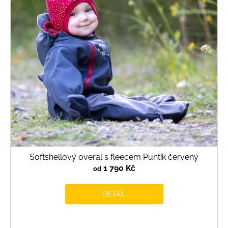
Softshellový overal s fleecem Puntík červený
1 790 Kč
od
DETAIL