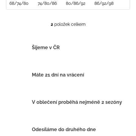
68/74/80
74/80/86
80/86/92
86/92/98
2
položek celkem
O
v
l
á
Šijeme v ČR
d
a
c
í
Máte 21 dní na vrácení
p
r
v
k
V oblečení proběhá nejméně 2 sezóny
y
v
ý
p
Odesíláme do druhého dne
i