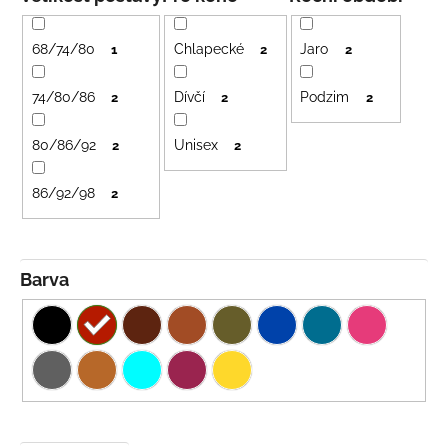
č
í
u
p
j
68/74/80
Chlapecké
Jaro
1
2
2
e
r
m
o
74/80/86
Dívčí
Podzim
2
2
2
e
d
80/86/92
Unisex
u
2
2
LETNÍ
k
ČEPICE
86/92/98
2
t
UV
30
ů
SVĚTLE
MODRÁ
Barva
395
Kč