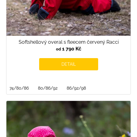
t
ů
Softshellový overal s fleecem červený Racci
1 790 Kč
od
DETAIL
74/80/86
80/86/92
86/92/98