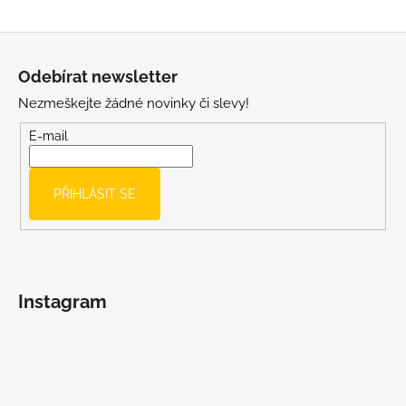
s
u
Z
á
Odebírat newsletter
p
Nezmeškejte žádné novinky či slevy!
a
t
E-mail
í
PŘIHLÁSIT SE
Instagram