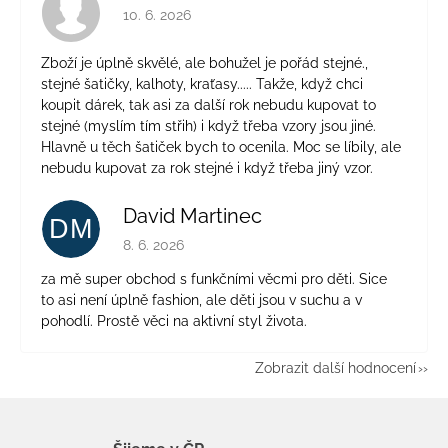
Hodnocení obchodu je 4 z 5 hvězdiček.
10. 6. 2026
Zboží je úplně skvělé, ale bohužel je pořád stejné.,
stejné šatičky, kalhoty, kraťasy..... Takže, když chci
koupit dárek, tak asi za další rok nebudu kupovat to
stejné (myslím tím střih) i když třeba vzory jsou jiné.
Hlavně u těch šatiček bych to ocenila. Moc se líbily, ale
nebudu kupovat za rok stejné i když třeba jiný vzor.
David Martinec
DM
Hodnocení obchodu je 5 z 5 hvězdiček.
8. 6. 2026
za mě super obchod s funkčními věcmi pro děti. Sice
to asi není úplně fashion, ale děti jsou v suchu a v
pohodlí. Prostě věci na aktivní styl života.
Zobrazit další hodnocení