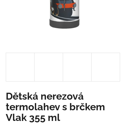
a
j
í
t
?
HLEDAT
D
Dětská nerezová
o
p
termolahev s brčkem
o
Vlak 355 ml
r
u