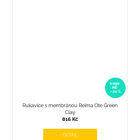
1 020
KČ
–20 %
Rukavice s membránou Reima Ote Green
Clay
816 Kč
DETAIL