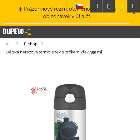
K
Přejít
Hledat
Nákup
M
Přihlášení
☀️ Prázdninový režim: otevřeno a odesílání
na
o
obsah
Zpět
Zpět
objednávek v út a čt.
košík
š
í
C
k
o
Domů
E-shop
p
Dětská nerezová termolahev s brčkem Vlak 355 ml
o
t
ř
e
b
u
j
e
t
e
n