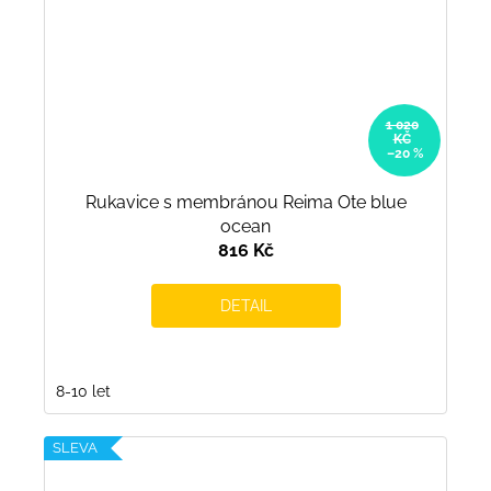
1 020
KČ
–20 %
Rukavice s membránou Reima Ote blue
ocean
816 Kč
DETAIL
8-10 let
SLEVA