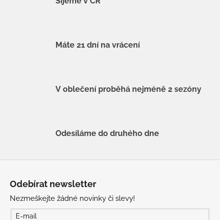
Šijeme v ČR
Máte 21 dní na vrácení
V oblečení proběhá nejméně 2 sezóny
Odesíláme do druhého dne
Z
á
Odebírat newsletter
p
Nezmeškejte žádné novinky či slevy!
a
t
E-mail