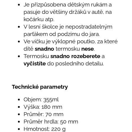
Je přizpůsobena dětským rukám a
pasuje do většiny držáků v autě, na
kočárku atp.
V lesní školce je nepostradatelným
parťákem od podzimu do jara.
Ve víčku je výklopné poutko, za které
dítě
snadno
termosku
nese
.
Termosku
snadno rozeberete
a
vyčistíte
do posledního detailu.
Technické parametry
Objem: 355ml
Výška: 180 mm
Průměr: 70 mm
Průměr hrdla: 50 mm
Hmotnost: 220 g