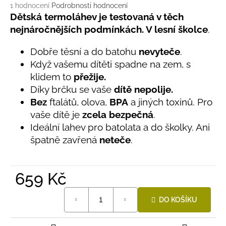
č
Průměrné
1 hodnocení
Podrobnosti hodnocení
u
hodnocení
Dětská termoláhev je testovaná v těch
j
produktu
nejnáročnějších podmínkách. V lesní školce
.
e
je
5,0
m
Dobře těsní a do batohu
nevyteče
.
z
e
Když vašemu dítěti spadne na zem, s
5
hvězdiček.
klidem to
přežije.
LETNÍ
Díky brčku se vaše
dítě nepolije
.
RYCHLESCHNOUCÍ
Bez
ftalátů, olova,
BPA
a jiných toxinů. Pro
KALHOTY
ŽLUTÉ
vaše dítě je
zcela bezpečná
.
695
Ideální lahev pro batolata a do školky. Ani
Kč
špatně zavřená
neteče
.
659 Kč
Měrná
DO KOŠÍKU
cena: