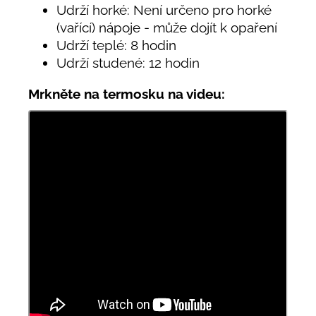
Udrží horké: Není určeno pro horké
(vařící) nápoje - může dojít k opaření
Udrží teplé: 8 hodin
Udrží studené: 12 hodin
Mrkněte na termosku na videu: