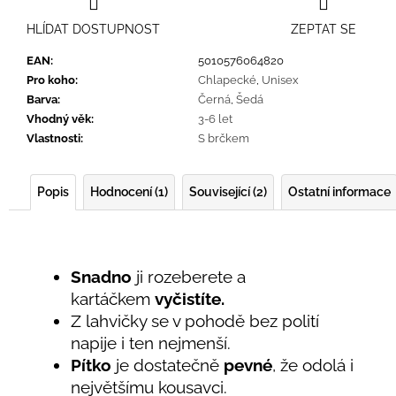
HLÍDAT DOSTUPNOST
ZEPTAT SE
EAN
:
5010576064820
Pro koho
:
Chlapecké
,
Unisex
Barva
:
Černá
,
Šedá
Vhodný věk
:
3-6 let
Vlastnosti
:
S brčkem
Popis
Hodnocení (1)
Související (2)
Ostatní informace
Snadno
ji rozeberete a
kartáčkem
vyčistíte.
Z lahvičky se v pohodě bez polití
napije i ten nejmenší.
Pítko
je dostatečně
pevné
, že odolá i
největšímu kousavci.