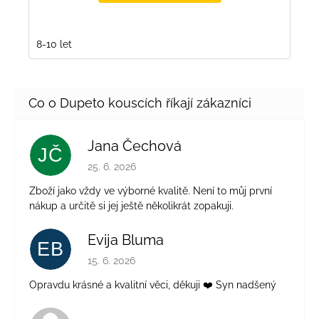
8-10 let
Jana Čechová
JČ
Hodnocení obchodu je 5 z 5 hvězdiček.
25. 6. 2026
Zboží jako vždy ve výborné kvalitě. Není to můj první
nákup a určitě si jej ještě několikrát zopakuji.
Evija Bluma
EB
Hodnocení obchodu je 5 z 5 hvězdiček.
15. 6. 2026
Opravdu krásné a kvalitní věci, děkuji ❤️ Syn nadšený