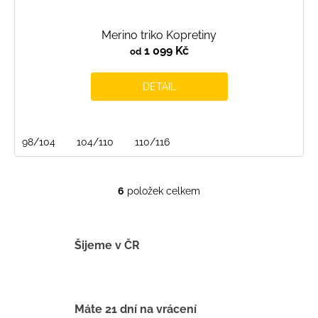
Merino triko Kopretiny
1 099 Kč
od
DETAIL
98/104
104/110
110/116
6
položek celkem
O
v
l
á
Šijeme v ČR
d
a
c
í
Máte 21 dní na vrácení