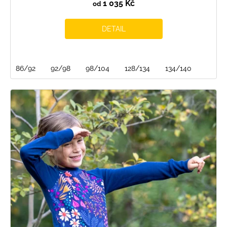
1 035 Kč
od
DETAIL
86/92
92/98
98/104
128/134
134/140