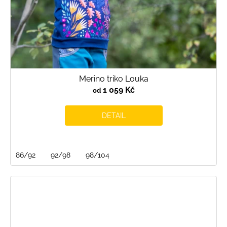
Merino triko Louka
1 059 Kč
od
DETAIL
86/92
92/98
98/104