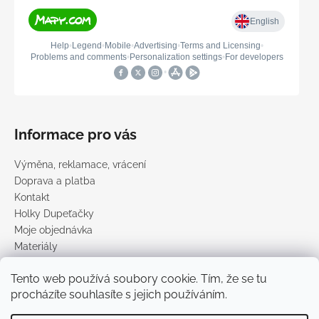
Informace pro vás
Výměna, reklamace, vrácení
Doprava a platba
Kontakt
Holky Dupeťačky
Moje objednávka
Materiály
Obchodní podmínky
Tento web používá soubory cookie. Tím, že se tu
Podmínky ochrany osobních údajů
procházíte souhlasíte s jejich používáním.
Prodávané značky