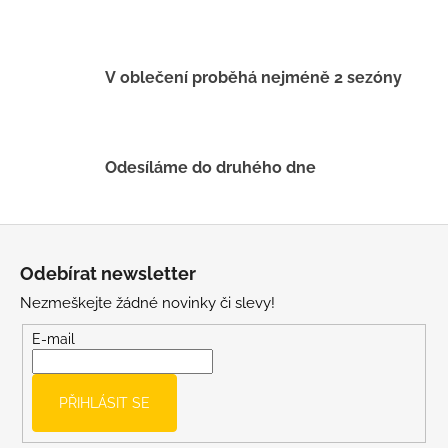
p
r
v
k
V oblečení proběhá nejméně 2 sezóny
y
v
ý
p
Odesíláme do druhého dne
i
s
u
Z
á
Odebírat newsletter
p
Nezmeškejte žádné novinky či slevy!
a
t
E-mail
í
PŘIHLÁSIT SE