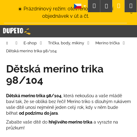
K
Přejít
Hledat
Nákup
M
Přihlášení
☀️ Prázdninový režim: otevřeno a odesílání
na
o
obsah
Zpět
Zpět
objednávek v út a čt.
košík
š
í
C
k
o
Domů
E-shop
Trička, body, mikiny
Merino trička
p
Dětská merino trika 98/104
o
t
Dětská merino trika
ř
98/104
e
b
u
Dětská merino trika 98/104
, která nekoušou a vaše mládě
baví tak, že se oblíká bez řečí! Merino triko s dlouhým rukávem
j
vaše dítě unosí nejméně jeden celý rok, kdy v něm bude
e
běhat
od podzimu do jara
.
t
Zabalte vaše dítě do
hřejivého merino trika
a vyrazte na
e
průzkum!
n