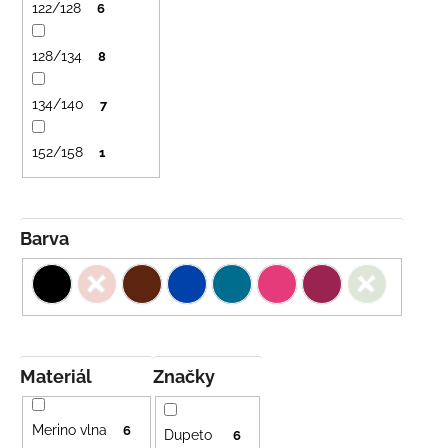
č
122/128
6
u
j
128/134
8
e
m
134/140
7
e
152/158
1
LETNÍ
RYCHLESCHNOUCÍ
KALHOTY
ŽLUTÉ
Barva
695
Kč
Materiál
Značky
Merino vlna
6
Dupeto
6