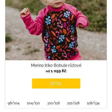
Merino triko Bobule růžové
1 059 Kč
od
DETAIL
98/104
104/110
110/116
122/128
128/134
13