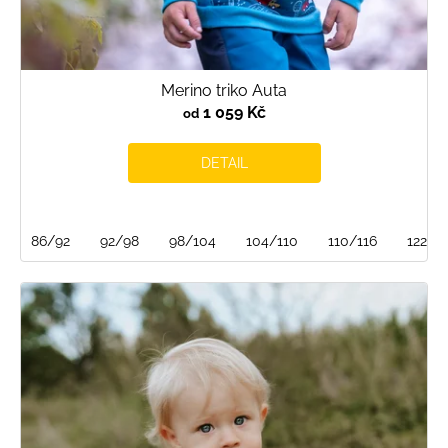
Merino triko Auta
1 059 Kč
od
DETAIL
86/92
92/98
98/104
104/110
110/116
122/1