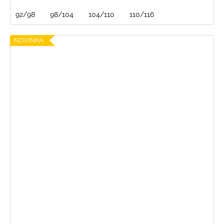
92/98
98/104
104/110
110/116
NOVINKA