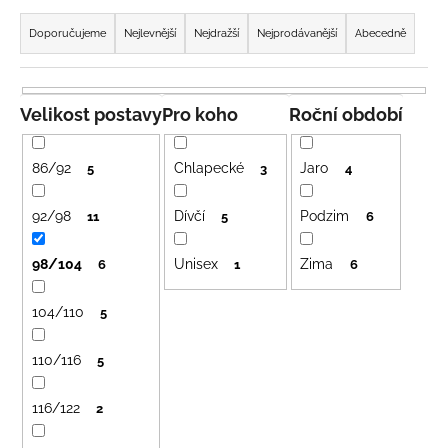
Ř
a
a
Doporučujeme
Nejlevnější
Nejdražší
Nejprodávanější
Abecedně
j
z
í
e
t
n
Velikost postavy
Pro koho
Roční období
?
í
p
86/92
Chlapecké
Jaro
5
3
4
r
o
92/98
Dívčí
Podzim
11
5
6
HLEDAT
d
98/104
Unisex
Zima
u
6
1
6
k
104/110
5
D
t
o
ů
p
110/116
5
o
r
116/122
2
u