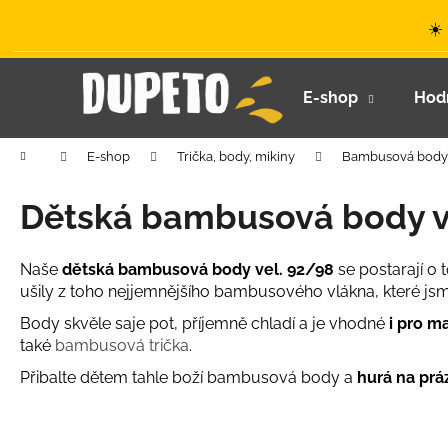
K
Přejít
☀️
na
o
obsah
Zpět
Zpět
š
do
do
í
E-shop
Hod
k
obchodu
obchodu
Domů
E-shop
Trička, body, mikiny
Bambusová body
Dětská bambusová body v
Naše
dětská bambusová body vel. 92/98
se postarají o
ušily z toho nejjemnějšího bambusového vlákna, které js
Body skvěle saje pot, příjemně chladí a je vhodné
i pro m
také
bambusová trička
.
Přibalte dětem tahle boží bambusová body a
hurá na prá
LETNÍ KLOBOUČEK S OUŠKY UV 30