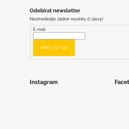
á
Odebírat newsletter
p
Nezmeškejte žádné novinky či slevy!
a
t
E-mail
í
PŘIHLÁSIT SE
Instagram
Face