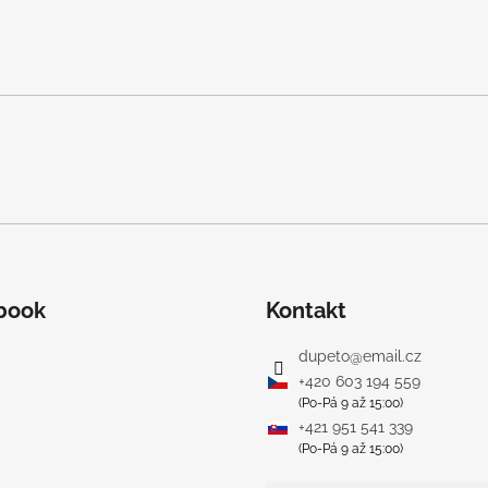
book
Kontakt
dupeto
@
email.cz
+420 603 194 559
(Po-Pá 9 až 15:00)
+421 951 541 339
(Po-Pá 9 až 15:00)