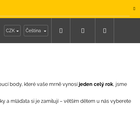
.
Hledat
Přihlášení
Nákupní
y
Moje objednávka
CZK
Čeština
košík
toucí body, které vaše mrně vynosí
jeden celý rok
, jsme
y a mláďata si je zamilují – větším dětem u nás vyberete
IKO NÁMOŘNICKÉ