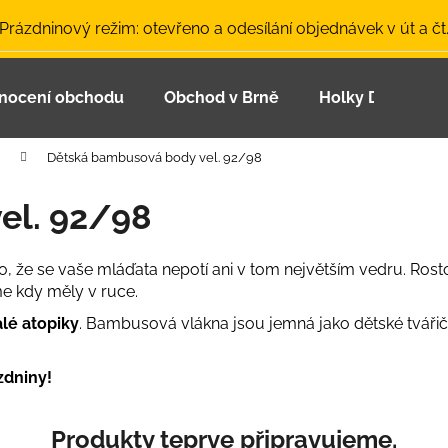
 Prázdninový režim: otevřeno a odesílání objednávek v út a čt
nocení obchodu
Obchod v Brně
Holky Dupeťačk
Co potřebujete najít?
Dětská bambusová body vel. 92/98
HLEDAT
el. 92/98
 to, že se vaše mláďata nepotí ani v tom největším vedru. Ros
Doporučujeme
me kdy měly v ruce.
alé atopiky
. Bambusová vlákna jsou jemná jako dětské tvářičk
zdniny!
LETNÍ ČEPICE UV 30 SVĚTLE MODRÁ
BAMBUSOVÉ TR
Produkty teprve připravujeme.