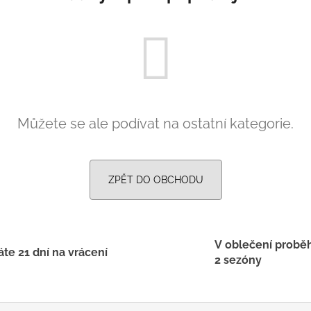
PRUHY MODRÉ
395 Kč
435 Kč
Můžete se ale podívat na ostatní kategorie.
ZPĚT DO OBCHODU
V oblečení probě
te 21 dní na vrácení
2 sezóny