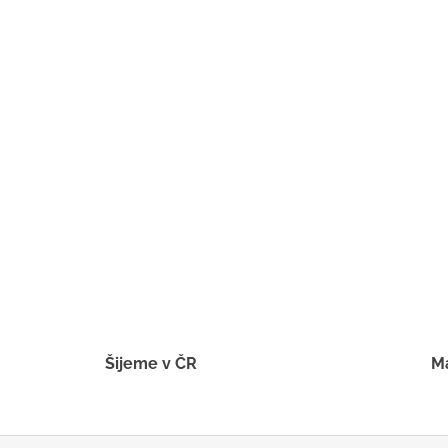
BÍLÝ
395 Kč
Šijeme v ČR
Má
Z