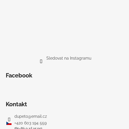
Sledovat na Instagramu
Facebook
Kontakt
dupeto
@
email.cz
+420 603 194 559
(Po-Pá 9 až 15:00)