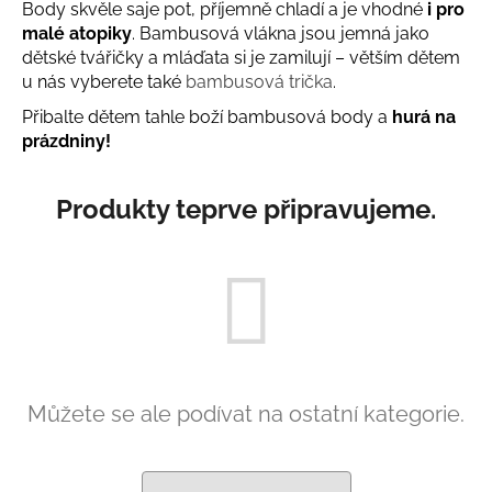
Body skvěle saje pot, příjemně chladí a je vhodné
i pro
a
malé atopiky
. Bambusová vlákna jsou jemná jako
j
dětské tvářičky a mláďata si je zamilují – větším dětem
í
u nás vyberete také
bambusová trička
.
t
Přibalte dětem tahle boží bambusová body a
hurá na
?
prázdniny!
Produkty teprve připravujeme.
HLEDAT
D
o
p
Můžete se ale podívat na ostatní kategorie.
o
r
u