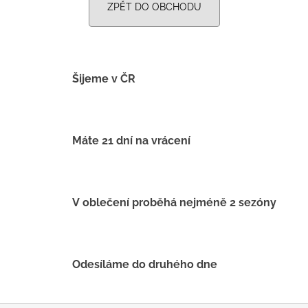
č
ZPĚT DO OBCHODU
u
j
e
m
e
Šijeme v ČR
LETNÍ
ČEPICE
Máte 21 dní na vrácení
UV
30
SVĚTLE
MODRÁ
395
V oblečení proběhá nejméně 2 sezóny
Kč
Odesíláme do druhého dne