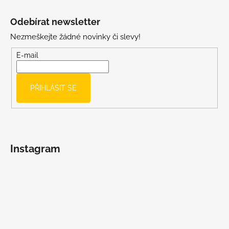
Z
á
Odebírat newsletter
p
Nezmeškejte žádné novinky či slevy!
a
t
E-mail
í
PŘIHLÁSIT SE
Instagram