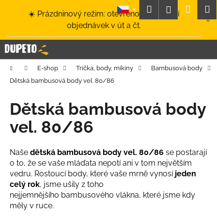
K
Přejít
Hledat
Nákup
M
Přihlášení
☀️ Prázdninový režim: otevřeno a odesílání
na
o
obsah
Zpět
Zpět
objednávek v út a čt.
košík
š
í
C
k
o
Domů
E-shop
Trička, body, mikiny
Bambusová body
p
Dětská bambusová body vel. 80/86
o
t
Dětská bambusová body
ř
vel. 80/86
e
b
u
Naše
dětská bambusová body vel. 80/86
se postarají
o to, že se vaše mláďata nepotí ani v tom největším
j
vedru. Rostoucí body, které vaše mrně vynosí
jeden
e
celý rok
, jsme ušily z toho
t
nejjemnějšího bambusového vlákna, které jsme kdy
e
měly v ruce.
n