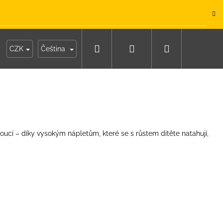
.
Hledat
Přihlášení
Nákupní
y
Moje objednávka
CZK
Čeština
košík
oucí – díky vysokým nápletům, které se s růstem dítěte natahují,
IKO NÁMOŘNICKÉ