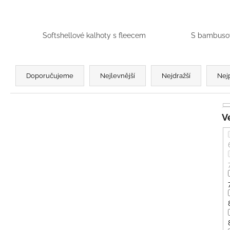
BÍLÝ
395 Kč
Softshellové kalhoty s fleecem
S bambusov
Ř
a
Doporučujeme
Nejlevnější
Nejdražší
Nej
z
e
n
í
p
r
o
d
u
k
t