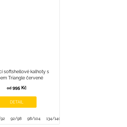
í softshellové kalhoty s
cem Triangle červené
995 Kč
od
DETAIL
/92
92/98
98/104
134/140