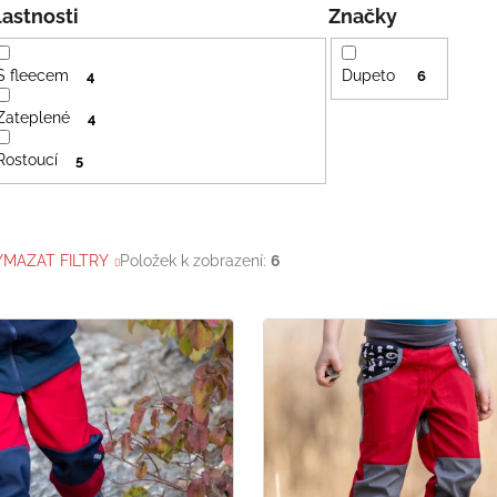
Vlastnosti
Značky
S fleecem
Dupeto
4
6
Zateplené
4
Rostoucí
5
YMAZAT FILTRY
Položek k zobrazení:
6