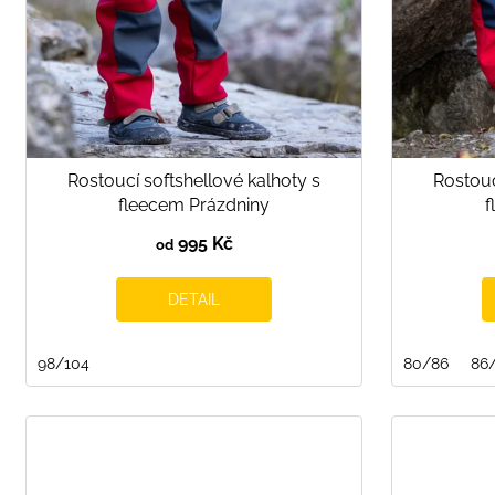
o
d
u
k
t
ů
Rostoucí softshellové kalhoty s
Rostouc
fleecem Prázdniny
f
995 Kč
od
DETAIL
98/104
80/86
86