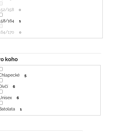
152/158
0
158/164
1
164/170
0
Pro koho
Chlapecké
5
Dívčí
6
Unisex
6
Batolata
1