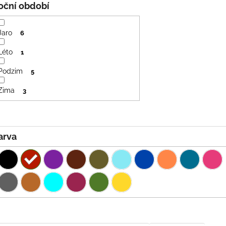
Roční období
Jaro
6
Léto
1
Podzim
5
Zima
3
Barva