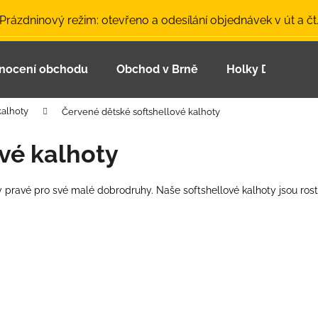
 Prázdninový režim: otevřeno a odesílání objednávek v út a čt
nocení obchodu
Obchod v Brně
Holky Dupeťačk
Co potřebujete najít?
kalhoty
Červené dětské softshellové kalhoty
HLEDAT
vé kalhoty
ty pravé pro své malé dobrodruhy. Naše softshellové kalhoty jsou rost
Doporučujeme
LETNÍ ČEPICE UV 30 SVĚTLE MODRÁ
BAMBUSOVÉ TR