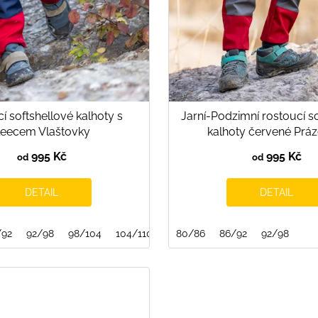
í softshellové kalhoty s
Jarní-Podzimní rostoucí s
leecem Vlaštovky
kalhoty červené Práz
995 Kč
995 Kč
od
od
DETAIL
DETAIL
/92
92/98
98/104
104/110
110/116
80/86
86/92
92/98