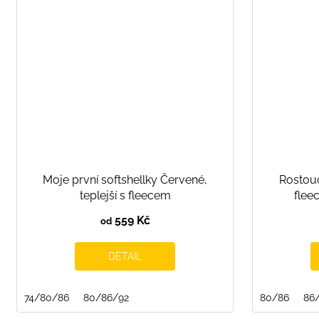
Moje první softshellky Červené,
Rostouc
teplejší s fleecem
flee
559 Kč
od
DETAIL
74/80/86
80/86/92
80/86
86