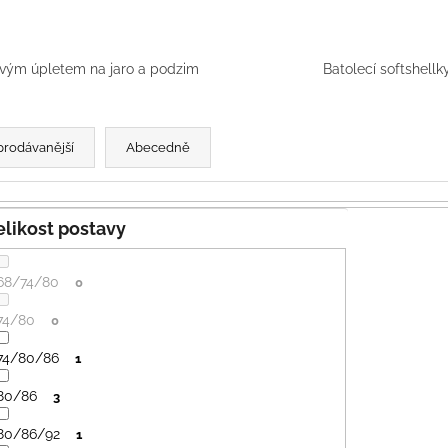
PRUHY MODRÉ
395 Kč
435 Kč
ým úpletem na jaro a podzim
Batolecí softshellk
prodávanější
Abecedně
Velikost postavy
68/74/80
0
74/80
0
74/80/86
1
80/86
3
80/86/92
1