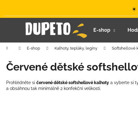
K
Přejít
☀️
na
o
obsah
Zpět
Zpět
š
do
do
í
E-shop
Hod
k
obchodu
obchodu
Domů
E-shop
Kalhoty, tepláky, legíny
Softshellové 
Červené dětské softshello
Prohlédněte si
červené dětské softshellové kalhoty
a vyberte si 
a obsáhnou tak minimálně 2 konfekční velikosti.
LETNÍ KLOBOUČEK S OUŠKY UV 30