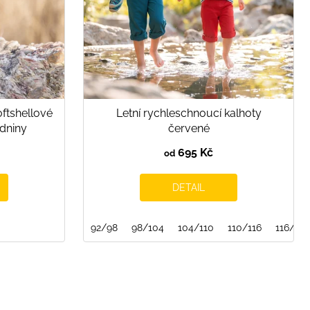
oftshellové
Letní rychleschnoucí kalhoty
dniny
červené
695 Kč
od
DETAIL
92/98
98/104
104/110
110/116
116/122