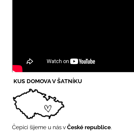
KUS DOMOVA V ŠATNÍKU
Čepici šijeme u nás v
České republice
.