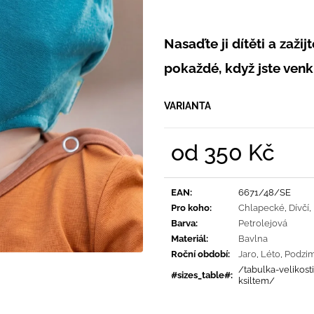
PRUHY MODRÉ
395 Kč
435 Kč
Nasaďte ji dítěti a zažij
pokaždé, když jste venk
VARIANTA
od
350 Kč
Měrná
cena:
EAN
:
6671/48/SE
Pro koho
:
Chlapecké
,
Dívčí
,
Barva
:
Petrolejová
Materiál
:
Bavlna
Roční období
:
Jaro
,
Léto
,
Podzi
/tabulka-velikost
#sizes_table#
:
ksiltem/