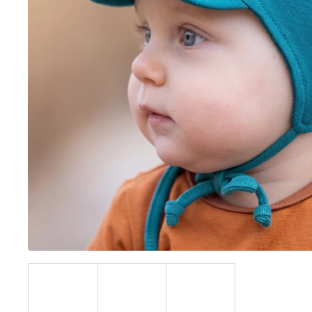
BÍLÝ
395 Kč