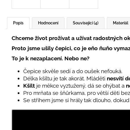
Popis
Hodnocení
Související (4)
Materiál
Chceme život prožívat a užívat radostných o
Proto jsme ušily čepici, co je eňo ňuňo vymazl
To je k nezaplacení. Nebo ne?
Čepice skvěle sedí a do oušek nefouká.
Délka kšiltu je tak akorát. Mláděti
nesvítí d
Kšilt
je měkce vyztužený, dá se ohýbat a
n
Pro mrňata se šňůrkama, pro větší děti bez
Se střihem jsme si hrály tak dlouho, dokud