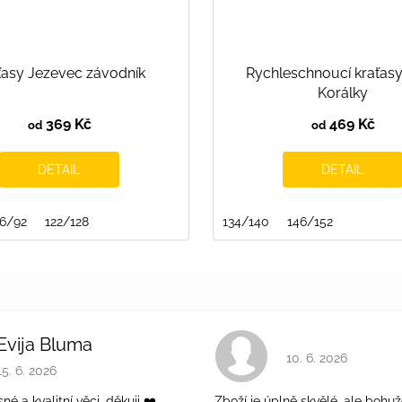
ťasy Jezevec závodník
Rychleschnoucí kraťasy
Korálky
369 Kč
469 Kč
od
od
DETAIL
DETAIL
6/92
122/128
134/140
146/152
Evija Bluma
Hodnocení obchodu 
10. 6. 2026
Hodnocení obchodu je 5 z 5 hvězdiček.
15. 6. 2026
é a kvalitní věci, děkuji ❤️
Zboží je úplně skvělé, ale bohuž