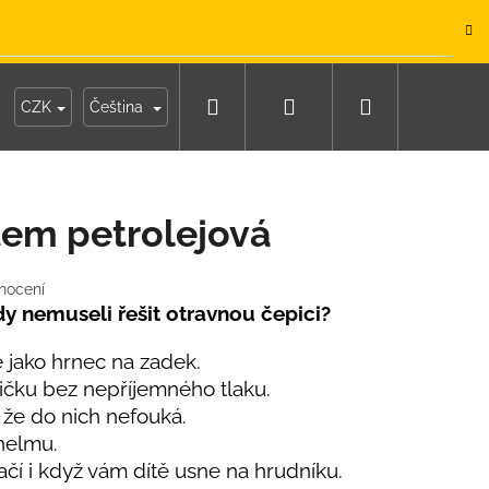
.
Hledat
Přihlášení
Nákupní
y
Moje objednávka
CZK
Čeština
košík
ltem petrolejová
nocení
dy nemuseli řešit otravnou čepici?
 jako hrnec na zadek.
čku bez nepříjemného tlaku.
, že do nich nefouká.
 helmu.
lačí i když vám dítě usne na hrudníku.
IKO NÁMOŘNICKÉ