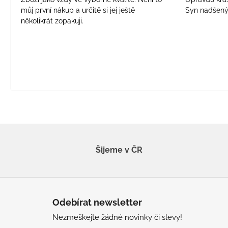
můj první nákup a určitě si jej ještě
Syn nadšen
několikrát zopakuji.
Šijeme v ČR
Z
á
Odebírat newsletter
p
Nezmeškejte žádné novinky či slevy!
a