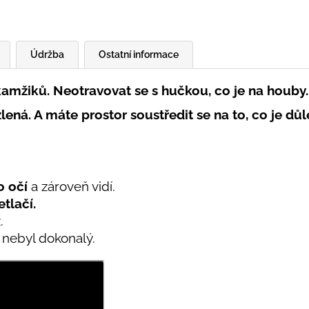
Údržba
Ostatní informace
kamžiků. Neotravovat se s hučkou, co je na houby.
ená. A máte prostor soustředit se na to, co je důle
o očí
a zároveň vidí.
etlačí.
.
 nebyl dokonalý.