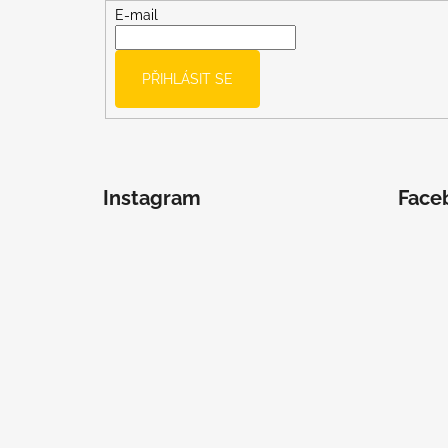
t
E-mail
í
PŘIHLÁSIT SE
Instagram
Face