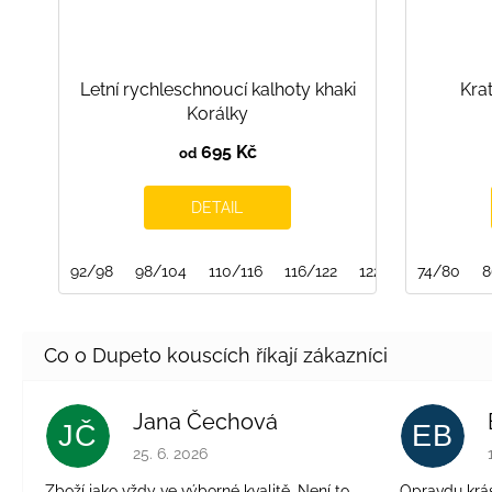
Letní rychleschnoucí kalhoty khaki
Kra
Korálky
695 Kč
od
DETAIL
92/98
98/104
110/116
116/122
122/128
74/80
152/158
8
Jana Čechová
JČ
EB
Hodnocení obchodu je 5 z 5 hvězdiček.
25. 6. 2026
Zboží jako vždy ve výborné kvalitě. Není to
Opravdu krásn