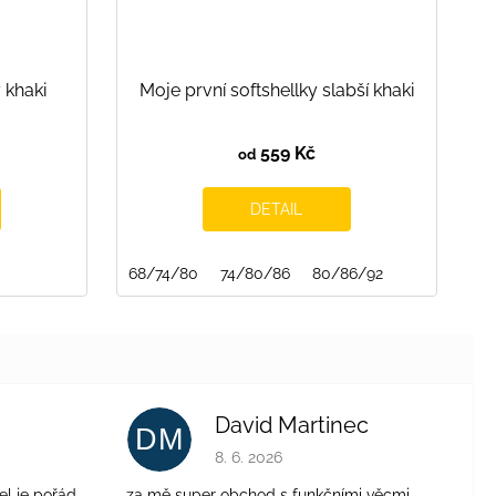
 khaki
Moje první softshellky slabší khaki
559 Kč
od
DETAIL
68/74/80
74/80/86
80/86/92
David Martinec
DM
je 4 z 5 hvězdiček.
Hodnocení obchodu je 5 z 5 hvězdiček.
8. 6. 2026
el je pořád
za mě super obchod s funkčními věcmi