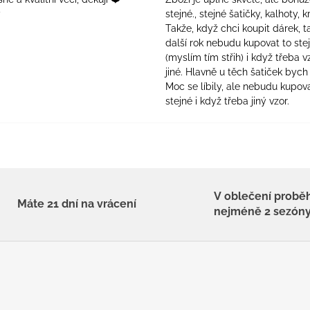
ý
stejné., stejné šatičky, kalhoty, kr
Takže, když chci koupit dárek, t
další rok nebudu kupovat to ste
(myslím tím střih) i když třeba v
jiné. Hlavně u těch šatiček bych 
Moc se líbily, ale nebudu kupova
stejné i když třeba jiný vzor.
V oblečení probě
Máte 21 dní na vrácení
nejméně 2 sezón