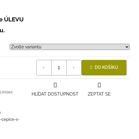
te
ÚLEVU
u.
DO KOŠÍKU
Unisex
HLÍDAT DOSTUPNOST
ZEPTAT SE
m
i-cepice-s-