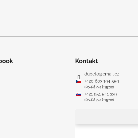
book
Kontakt
dupeto
@
email.cz
+420 603 194 559
(Po-Pá 9 až 15:00)
+421 951 541 339
(Po-Pá 9 až 15:00)