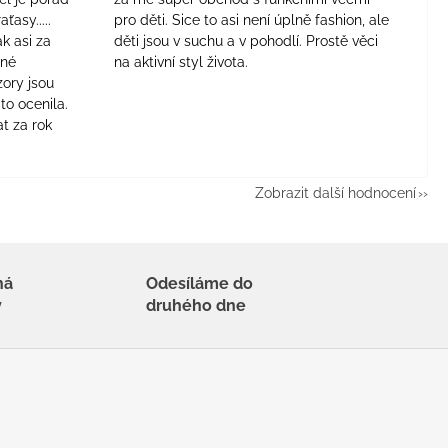
aťasy.....
pro děti. Sice to asi není úplně fashion, ale
ak asi za
děti jsou v suchu a v pohodlí. Prostě věci
jné
na aktivní styl života.
zory jsou
to ocenila.
t za rok
Zobrazit další hodnocení
há
Odesíláme do
y
druhého dne