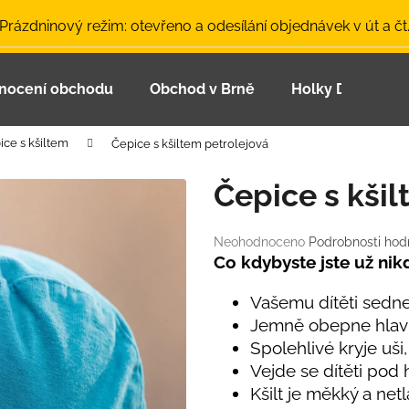
 Prázdninový režim: otevřeno a odesílání objednávek v út a čt
nocení obchodu
Obchod v Brně
Holky Dupeťačk
Co potřebujete najít?
ice s kšiltem
Čepice s kšiltem petrolejová
HLEDAT
Čepice s kši
Průměrné
Neohodnoceno
Podrobnosti hod
Doporučujeme
hodnocení
Co kdybyste jste už nik
produktu
je
Vašemu dítěti sedne
0,0
Jemně obepne hlavi
z
Spolehlivé kryje uši
5
hvězdiček.
Vejde se dítěti pod
Kšilt je měkký a net
LETNÍ ČEPICE UV 30 SVĚTLE MODRÁ
BAMBUSOVÉ TR