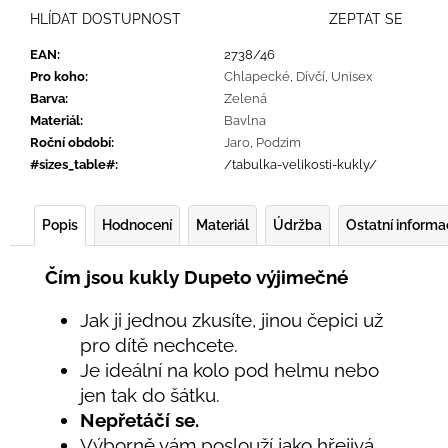
HLÍDAT DOSTUPNOST
ZEPTAT SE
EAN
:
2738/46
Pro koho
:
Chlapecké
,
Dívčí
,
Unisex
Barva
:
Zelená
Materiál
:
Bavlna
Roční období
:
Jaro
,
Podzim
#sizes_table#
:
/tabulka-velikosti-kukly/
Popis
Hodnocení
Materiál
Údržba
Ostatní inform
Čím jsou kukly Dupeto výjimečné
Jak ji jednou zkusíte, jinou čepici už
pro dítě nechcete.
Je ideální na kolo pod helmu nebo
jen tak do šátku.
Nepřetáčí se.
Výborně vám poslouží jako hřejivá