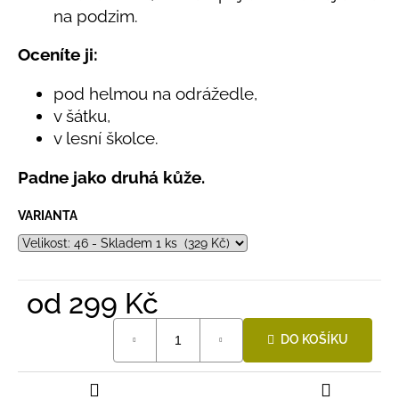
č
na podzim.
u
j
Oceníte ji:
e
m
pod helmou na odrážedle,
e
v šátku,
v lesní školce.
LETNÍ
KLOBOUČEK
Padne jako druhá kůže.
S
OUŠKY
UV
VARIANTA
30
BÍLÝ
395
Kč
od
299 Kč
Měrná
DO KOŠÍKU
cena: