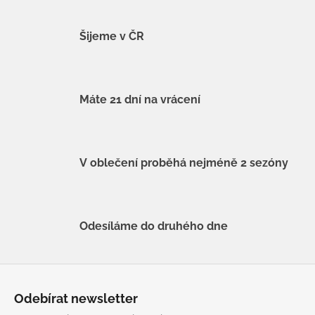
Šijeme v ČR
Máte 21 dní na vrácení
V oblečení proběhá nejméně 2 sezóny
Odesíláme do druhého dne
Z
á
Odebírat newsletter
p