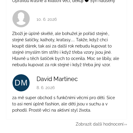
Opravdu krásné a kvalitní věci, děkuji ❤️ Syn nadšený
Hodnocení obchodu je 4 z 5 hvězdiček.
10. 6. 2026
Zboží je úplně skvělé, ale bohužel je pořád stejné.,
stejné šatičky, kalhoty, kraťasy..... Takže, když chci
koupit dárek, tak asi za další rok nebudu kupovat to
stejné (myslím tím střih) i když třeba vzory jsou jiné.
Hlavně u těch šatiček bych to ocenila. Moc se líbily, ale
nebudu kupovat za rok stejné i když třeba jiný vzor.
David Martinec
DM
Hodnocení obchodu je 5 z 5 hvězdiček.
8. 6. 2026
za mě super obchod s funkčními věcmi pro děti. Sice
to asi není úplně fashion, ale děti jsou v suchu a v
pohodlí. Prostě věci na aktivní styl života.
Zobrazit další hodnocení