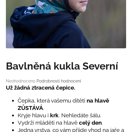
a
j
í
t
?
Bavlněná kukla Severní
HLEDAT
Průměrné
Neohodnoceno
Podrobnosti hodnocení
hodnocení
Už žádná ztracená čepice.
produktu
D
je
o
Čepka, která vašemu dítěti
na hlavě
0,0
p
ZŮSTÁVÁ
.
z
o
Kryje hlavu i
krk
. Nehledáte šálu.
5
r
hvězdiček.
Vydrží mláděti na hlavě
celý den
.
u
Jedna vrstva, co vám přijde vhod na jaře a