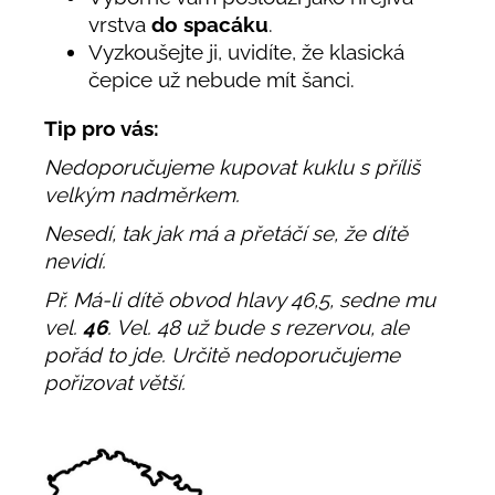
vrstva
do spacáku
.
Vyzkoušejte ji, uvidíte, že klasická
čepice už nebude mít šanci.
Tip pro vás:
Nedoporučujeme kupovat kuklu s příliš
velkým nadměrkem.
Nesedí, tak jak má a přetáčí se, že dítě
nevidí.
Př. Má-li dítě obvod hlavy 46,5, sedne mu
vel.
46
. Vel. 48 už bude s rezervou, ale
pořád to jde. Určitě nedoporučujeme
pořizovat větší.