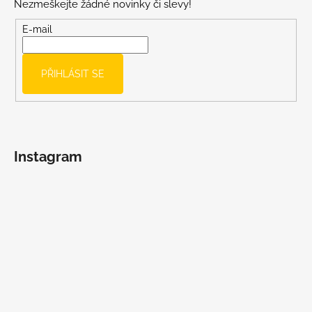
Nezmeškejte žádné novinky či slevy!
a
t
E-mail
í
PŘIHLÁSIT SE
Instagram