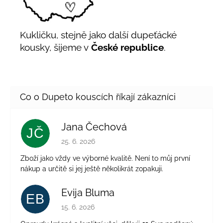
Kukličku, stejně jako další dupeťácké
kousky, šijeme v
České republice
.
Jana Čechová
JČ
Hodnocení obchodu je 5 z 5 hvězdiček.
25. 6. 2026
Zboží jako vždy ve výborné kvalitě. Není to můj první
nákup a určitě si jej ještě několikrát zopakuji.
Evija Bluma
EB
Hodnocení obchodu je 5 z 5 hvězdiček.
15. 6. 2026