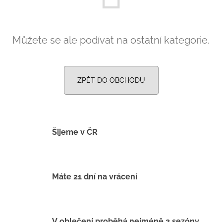
č
u
j
e
Můžete se ale podívat na ostatní kategorie.
m
e
ZPĚT DO OBCHODU
LETNÍ
RYCHLESCHNOUCÍ
KALHOTY
ŽLUTÉ
695
Šijeme v ČR
Kč
Máte 21 dní na vrácení
V oblečení proběhá nejméně 2 sezóny