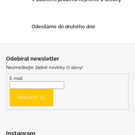
Odesíláme do druhého dne
Z
á
Odebírat newsletter
p
Nezmeškejte žádné novinky či slevy!
a
t
E-mail
í
PŘIHLÁSIT SE
Instagram