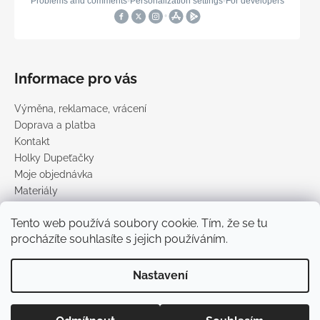
Informace pro vás
Výměna, reklamace, vrácení
Doprava a platba
Kontakt
Holky Dupeťačky
Moje objednávka
Materiály
Obchodní podmínky
Tento web používá soubory cookie. Tím, že se tu
Podmínky ochrany osobních údajů
procházíte souhlasíte s jejich používáním.
Prodávané značky
Nastavení
Vytvořil Shoptet
Copyright 2026
DUPETO
. Všechna práva vyhrazena.
Upravit