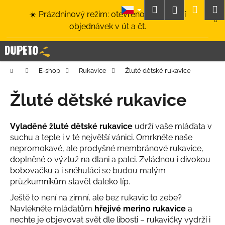
K
Přejít
Hledat
Nákup
M
Přihlášení
☀️ Prázdninový režim: otevřeno a odesílání
na
o
obsah
Zpět
Zpět
objednávek v út a čt.
košík
š
í
C
k
o
Domů
E-shop
Rukavice
Žluté dětské rukavice
p
o
Žluté dětské rukavice
t
ř
Vyladěné žluté dětské rukavice
udrží vaše mláďata v
e
suchu a teple i v té největší vánici. Omrkněte naše
b
nepromokavé, ale prodyšné membránové rukavice,
u
doplněné o výztuž na dlani a palci. Zvládnou i divokou
j
bobovačku a i sněhuláci se budou malým
průzkumníkům stavět daleko líp.
e
t
Ještě to není na zimní, ale bez rukavic to zebe?
Navlékněte mláďatům
hřejivé merino rukavice
a
e
nechte je objevovat svět dle libosti – rukavičky vydrží i
n