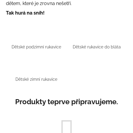
dětem, které je zrovna nešetří.
a
Tak hurá na sníh!
j
í
t
?
Dětské podzimní rukavice
Dětské rukavice do bláta
HLEDAT
Dětské zimní rukavice
D
Produkty teprve připravujeme.
o
p
o
r
u