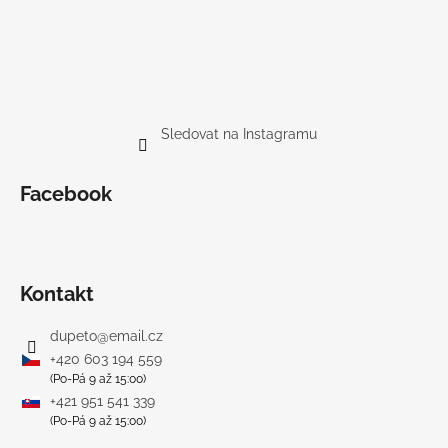
č
u
j
e
m
e
Sledovat na Instagramu
BAMBUSOVÉ
TRIKO
Facebook
NÁMOŘNICKÉ
PRUHY
MODRÉ
435
Kč
Kontakt
dupeto
@
email.cz
+420 603 194 559
(Po-Pá 9 až 15:00)
+421 951 541 339
(Po-Pá 9 až 15:00)