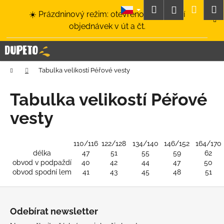
K
Přejít
Hledat
Nákup
M
Přihlášení
☀️ Prázdninový režim: otevřeno a odesílání
na
o
obsah
Zpět
Zpět
objednávek v út a čt.
košík
š
í
C
k
o
Domů
Tabulka velikostí Péřové vesty
p
o
Tabulka velikostí Péřové
t
vesty
ř
e
b
110/116
122/128
134/140
146/152
164/170
délka
47
51
55
59
62
u
obvod v podpaždí
40
42
44
47
50
j
obvod spodní lem
41
43
45
48
51
e
Z
t
á
e
Odebírat newsletter
p
n