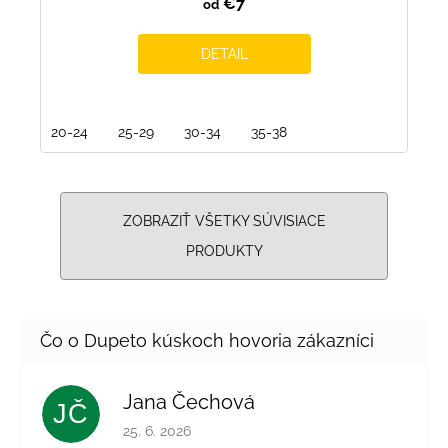
€7
od
DETAIL
20-24
25-29
30-34
35-38
ZOBRAZIŤ VŠETKY SÚVISIACE
PRODUKTY
Jana Čechová
JČ
Hodnotenie obchodu je 5 z 5 hviezdičiek.
25. 6. 2026