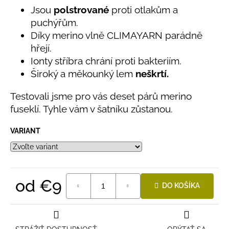
č
5,0
Jsou
polstrované
proti otlakům a
a
z
puchýřům.
5
m
hviezdičiek.
e
Díky merino vlně CLIMAYARN parádně
hřejí.
Ionty stříbra chrání proti bakteriím.
BAMBUSOVÉ
Široký a měkounký lem
neškrtí.
TRIKO
NÁMORNÍCKE
PRUHY
Testovali jsme pro vás deset párů merino
MODRÉ
fuseklí. Tyhle vám v šatníku zůstanou.
€18
VARIANT
od
€9
DO KOŠÍKA
Jednotková
cena: