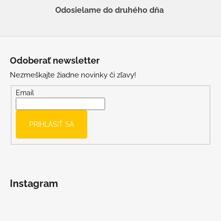
Odosielame do druhého dňa
Z
á
Odoberať newsletter
p
Nezmeškajte žiadne novinky či zľavy!
ä
t
Email
i
e
PRIHLÁSIŤ SA
Instagram