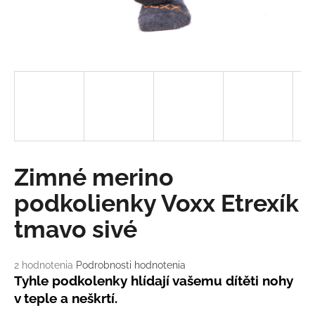
á
j
s
ť
?
HĽADAŤ
Zimné merino
podkolienky Voxx Etrexík
tmavo sivé
O
d
p
Priemerné
2 hodnotenia
Podrobnosti hodnotenia
o
hodnotenie
Tyhle podkolenky hlídají vašemu dítěti nohy
r
produktu
v teple a neškrtí.
ú
je