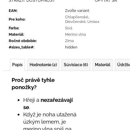
STRÁŽIŤ DOSTUPNOSŤ
OPÝTAŤ SA
EAN
:
Zvoľte variant
Chlapčenské
,
Pre koho
:
Dievčenské
,
Unisex
Farba
:
Sivá
Materiál
:
Merino vlna
Ročné obdobie
:
Zima
#sizes_table#
:
hidden
Popis
Hodnotenie (2)
Súvisiace (6)
Materiál
Údržb
Proč právě tyhle
ponožky?
Hřejí a
nezařezávají
se
.
Když je noha utažená
úzkým lemem, je
merino vlna spíš na