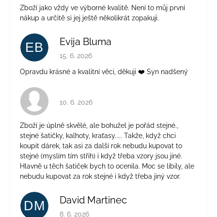
Zboží jako vždy ve výborné kvalitě. Není to můj první
nákup a určitě si jej ještě několikrát zopakuji.
Evija Bluma
EB
Hodnotenie obchodu je 5 z 5 hviezdičiek.
15. 6. 2026
Opravdu krásné a kvalitní věci, děkuji ❤️ Syn nadšený
Hodnotenie obchodu je 4 z 5 hviezdičiek.
10. 6. 2026
Zboží je úplně skvělé, ale bohužel je pořád stejné.,
stejné šatičky, kalhoty, kraťasy..... Takže, když chci
koupit dárek, tak asi za další rok nebudu kupovat to
stejné (myslím tím střih) i když třeba vzory jsou jiné.
Hlavně u těch šatiček bych to ocenila. Moc se líbily, ale
nebudu kupovat za rok stejné i když třeba jiný vzor.
David Martinec
DM
Hodnotenie obchodu je 5 z 5 hviezdičiek.
8. 6. 2026