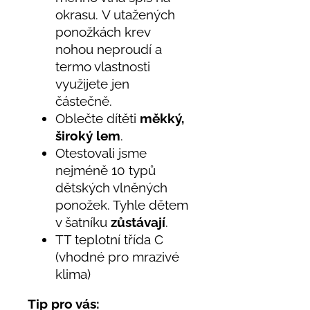
okrasu. V utažených
ponožkách krev
nohou neproudí a
termo vlastnosti
využijete jen
částečně.
Oblečte dítěti
měkký,
široký lem
.
Otestovali jsme
nejméně 10 typů
dětských vlněných
ponožek. Tyhle dětem
v šatníku
zůstávají
.
TT teplotní třída C
(vhodné pro mrazivé
klima)
Tip pro vás: