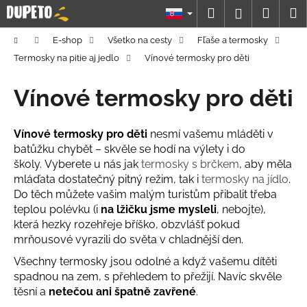
K
Prejsť
Hľadať
Náku
M
Prihláseni
na
o
obsah
Späť
Späť
košík
š
Domov
E-shop
Všetko na cesty
Fľaše a termosky
í
Termosky na pitie aj jedlo
Vínové termosky pro děti
Č
k
o
Vínové termosky pro děti
p
o
Vínové termosky pro děti
nesmí vašemu mláděti v
t
batůžku chybět – skvěle se hodí na výlety i do
r
školy.
Vyberete u nás jak
termosky s brčkem
, aby měla
e
mláďata dostatečný pitný režim, tak i
termosky na jídlo
.
Do těch můžete vašim malým turistům přibalit třeba
b
teplou polévku (i
na lžičku jsme mysleli
, nebojte),
u
která hezky rozehřeje bříško, obzvlášť pokud
j
mrňousové vyrazili do světa v chladnější den.
e
Všechny termosky jsou odolné a když vašemu dítěti
t
spadnou na zem, s přehledem to přežijí. Navíc skvěle
e
těsní a
netečou ani špatně zavřené
.
n