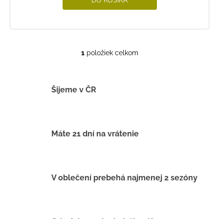
1
položiek celkom
O
v
l
á
Šijeme v ČR
d
a
c
i
Máte 21 dní na vrátenie
e
p
r
v
V oblečení prebehá najmenej 2 sezóny
k
y
v
ý