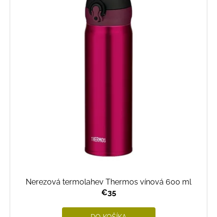
p
i
s
p
r
o
d
u
k
t
o
v
Nerezová termolahev Thermos vínová 600 ml
€35
DO KOŠÍKA