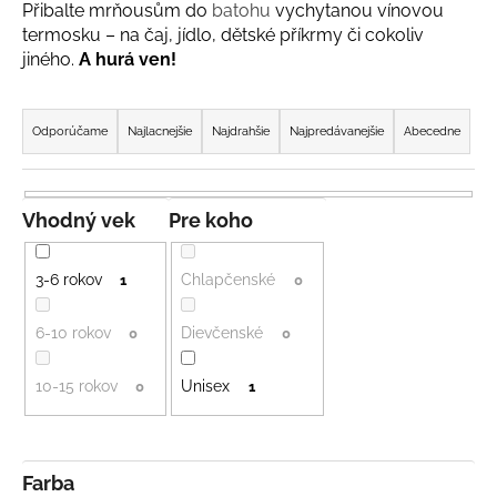
Přibalte mrňousům do
batohu
vychytanou vínovou
á
termosku – na čaj, jídlo, dětské příkrmy či cokoliv
j
jiného.
A hurá ven!
s
R
ť
a
Odporúčame
Najlacnejšie
Najdrahšie
Najpredávanejšie
Abecedne
?
d
e
n
Vhodný vek
Pre koho
i
HĽADAŤ
e
3-6 rokov
Chlapčenské
1
0
p
r
6-10 rokov
Dievčenské
0
0
O
o
d
10-15 rokov
Unisex
d
0
1
p
u
o
k
r
ú
t
Farba