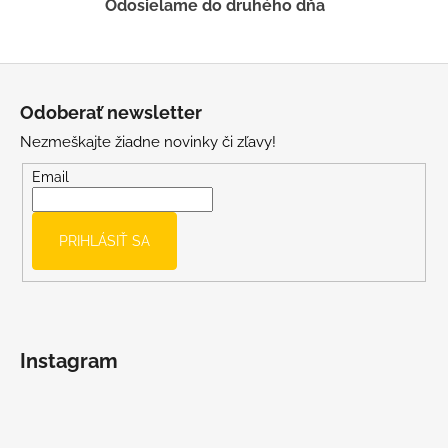
Odosielame do druhého dňa
p
i
s
Z
u
á
Odoberať newsletter
p
Nezmeškajte žiadne novinky či zľavy!
ä
t
Email
i
e
PRIHLÁSIŤ SA
Instagram