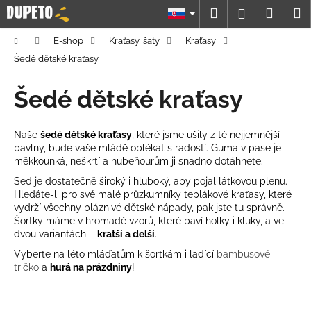
K
Prejsť
Hľadať
Náku
M
Prihláseni
na
o
obsah
Späť
Späť
košík
š
Domov
E-shop
Kraťasy, šaty
Kraťasy
í
Šedé dětské kraťasy
Č
k
o
Šedé dětské kraťasy
p
o
Naše
šedé dětské kraťasy
, které jsme ušily z té nejjemnější
t
bavlny, bude vaše mládě oblékat s radostí. Guma v pase je
měkkounká, neškrtí a hubeňourům ji snadno dotáhnete.
r
e
Sed je dostatečně široký i hluboký, aby pojal látkovou plenu.
Hledáte-li pro své malé průzkumníky teplákové kraťasy, které
b
vydrží všechny bláznivé dětské nápady, pak jste tu správně.
u
Šortky máme v hromadě vzorů, které baví holky i kluky, a ve
dvou variantách –
kratší a delší
.
j
e
Vyberte na léto mláďatům k šortkám i ladící
bambusové
tričko
a
hurá na prázdniny
!
t
e
n