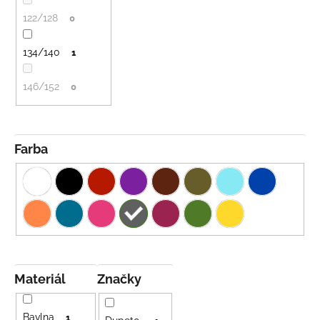
č
t
a
122/128
0
o
m
v
e
134/140
1
146/152
0
LETNÉ
NOHAVICE
TYRKYSOVÉ
KORÁLKY
€29
Farba
Materiál
Značky
Bavlna
1