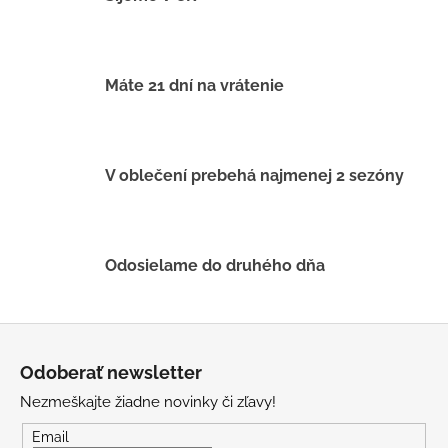
d
a
c
i
Máte 21 dní na vrátenie
e
p
r
v
V oblečení prebehá najmenej 2 sezóny
k
y
v
ý
Odosielame do druhého dňa
p
i
s
Z
u
á
Odoberať newsletter
p
Nezmeškajte žiadne novinky či zľavy!
ä
t
Email