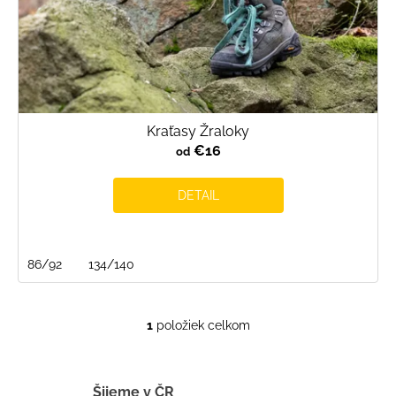
t
o
v
Kraťasy Žraloky
€16
od
DETAIL
86/92
134/140
1
položiek celkom
O
v
l
á
Šijeme v ČR