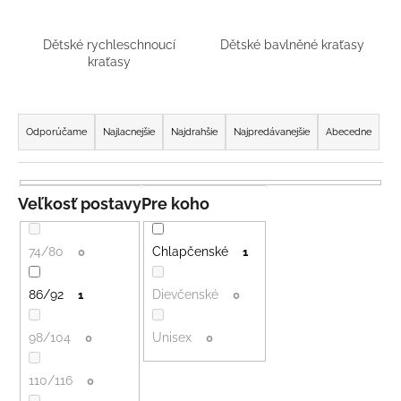
á
j
Dětské rychleschnoucí
Dětské bavlněné kraťasy
kraťasy
s
ť
R
?
a
Odporúčame
Najlacnejšie
Najdrahšie
Najpredávanejšie
Abecedne
d
e
n
Veľkosť postavy
Pre koho
HĽADAŤ
i
e
74/80
Chlapčenské
0
1
p
O
r
86/92
Dievčenské
1
0
d
o
p
98/104
Unisex
d
0
0
o
r
u
ú
110/116
0
k