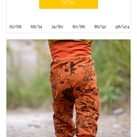
DETAIL
62/68
68/74
74/80
80/86
86/92
98/104