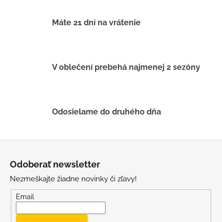
c
i
Máte 21 dní na vrátenie
e
p
r
v
V oblečení prebehá najmenej 2 sezóny
k
y
v
ý
Odosielame do druhého dňa
p
i
s
Z
u
á
Odoberať newsletter
p
Nezmeškajte žiadne novinky či zľavy!
ä
t
Email
i