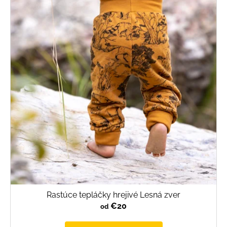
p
i
s
p
r
o
d
u
k
t
o
v
Rastúce tepláčky hrejivé Lesná zver
€20
od