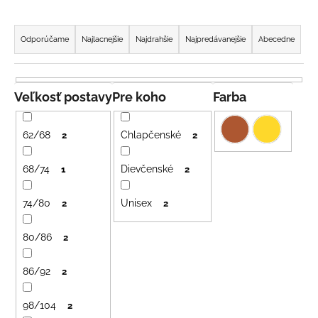
á
R
j
a
Odporúčame
Najlacnejšie
Najdrahšie
Najpredávanejšie
Abecedne
s
d
ť
e
?
n
Veľkosť postavy
Pre koho
Farba
i
e
62/68
Chlapčenské
2
2
p
HĽADAŤ
r
68/74
Dievčenské
1
2
o
74/80
Unisex
d
2
2
u
O
80/86
2
d
k
p
t
o
86/92
2
o
r
v
ú
98/104
2