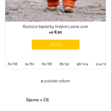
Rastúce tepláčky hrejivé Lesná zver
€20
od
DETAIL
62/68
74/80
80/86
86/92
98/104
104/110
2
položiek celkom
O
v
l
á
Šijeme v ČR
d
a