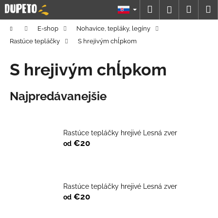
K
Prejsť
Hľadať
Náku
M
Prihláseni
na
o
obsah
Späť
Späť
košík
š
Domov
E-shop
Nohavice, tepláky, legíny
í
Rastúce tepláčky
S hrejivým chĺpkom
Č
k
o
S hrejivým chĺpkom
p
o
Najpredávanejšie
t
r
e
Rastúce tepláčky hrejivé Lesná zver
b
€20
od
u
j
e
Rastúce tepláčky hrejivé Lesná zver
t
€20
od
e
n