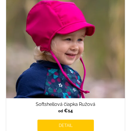
i
s
p
r
o
d
u
k
t
o
v
Softshellová čiapka Ružová
€14
od
DETAIL