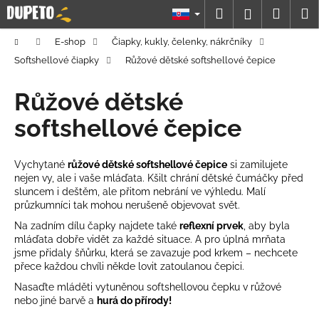
K
Prejsť
Hľadať
Náku
M
Prihláseni
na
o
obsah
Späť
Späť
košík
š
Domov
E-shop
Čiapky, kukly, čelenky, nákrčníky
í
Softshellové čiapky
Růžové dětské softshellové čepice
Č
k
o
Růžové dětské
p
softshellové čepice
o
t
Vychytané
růžové dětské softshellové čepice
si zamilujete
r
nejen vy, ale i vaše mláďata. Kšilt chrání dětské čumáčky před
e
sluncem i deštěm, ale přitom nebrání ve výhledu. Malí
b
průzkumníci tak mohou nerušeně objevovat svět.
u
Na zadním dílu čapky najdete také
reflexní prvek
, aby byla
mláďata dobře vidět za každé situace. A pro úplná mrňata
j
jsme přidaly šňůrku, která se zavazuje pod krkem – nechcete
e
přece každou chvíli někde lovit zatoulanou čepici.
t
Nasaďte mláděti vytuněnou softshellovou čepku v růžové
e
nebo jiné barvě a
hurá do přírody!
n