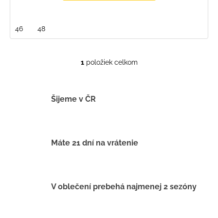
46
48
1
položiek celkom
O
v
l
á
Šijeme v ČR
d
a
c
i
Máte 21 dní na vrátenie
e
p
r
v
V oblečení prebehá najmenej 2 sezóny
k
y
v