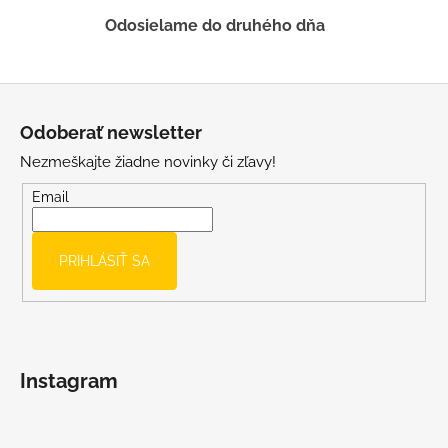
ý
Odosielame do druhého dňa
p
i
s
Z
u
á
Odoberať newsletter
p
Nezmeškajte žiadne novinky či zľavy!
ä
t
Email
i
e
PRIHLÁSIŤ SA
Instagram