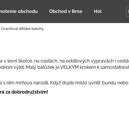
notenie obchodu
Obchod v Brne
Holky Dupeťač
Oranžové dětské batohy
Čo potrebujete nájsť?
HĽADAŤ
v lesní školce, na cestách, na oddílových výpravách i cestách
lodenní výlet. Malý batůžek je VELKÝM krokem k samostatnost
Odporúčame
se s ním mrňous narodil. Když dojde místo uvnitř, bundu nebo
rá za dobrodružstvím!
DETSKÁ LETNÁ ČIAPKA S UV 30
BAMBUSOVÉ TR