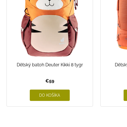
s
p
r
o
d
u
k
t
o
Dětský batoh Deuter Kikki 8 tygr
Dětsk
v
€59
DO KOŠÍKA