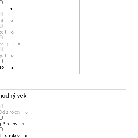
14 l
1
18 l
0
20 l
0
22–30 l
0
30 l
0
40 l
1
Vhodný vek
Od 2 rokov
0
3-6 rokov
1
6-10 rokov
2