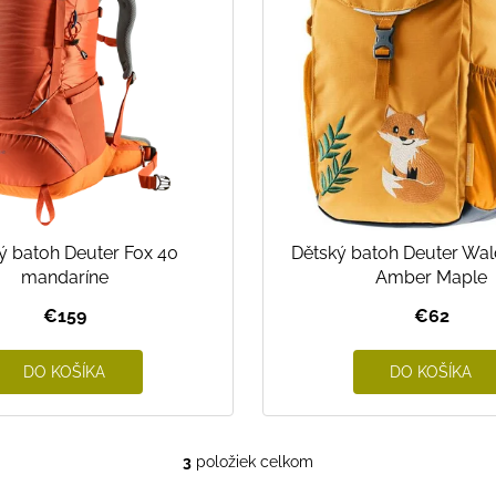
ý batoh Deuter Fox 40
Dětský batoh Deuter Wal
mandaríne
Amber Maple
€159
€62
DO KOŠÍKA
DO KOŠÍKA
3
položiek celkom
O