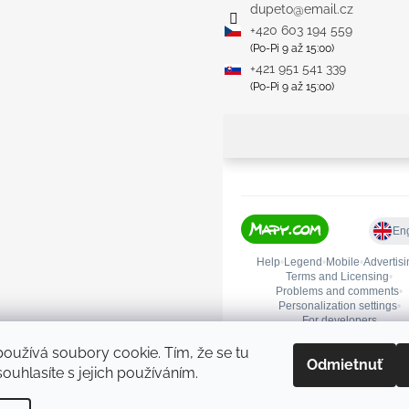
dupeto
@
email.cz
+420 603 194 559
(Po-Pi 9 až 15:00)
+421 951 541 339
(Po-Pi 9 až 15:00)
oužívá soubory cookie. Tím, že se tu
Odmietnuť
ouhlasíte s jejich používáním.