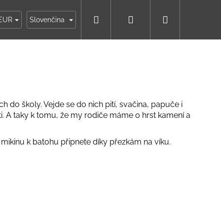
Hľadať
Prihlásenie
Nákupný
ky
Moja objednávka
EUR
Slovenčina
košík
 do školy. Vejde se do nich pití, svačina, papuče i
i. A taky k tomu, že my rodiče máme o hrst kamení a
 mikinu k batohu připnete díky přezkám na víku.
IKO NÁMORNÍCKE