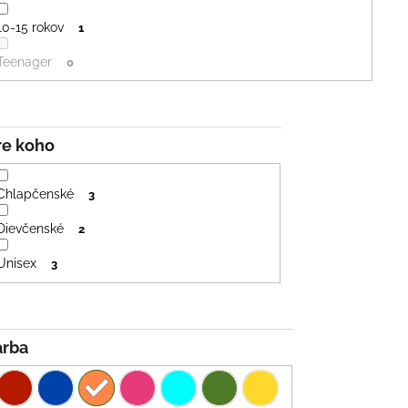
10-15 rokov
1
Teenager
0
Pre koho
Chlapčenské
3
Dievčenské
2
Unisex
3
Farba