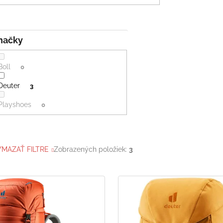
Značky
Boll
0
Deuter
3
Playshoes
0
YMAZAŤ FILTRE
Zobrazených položiek:
3