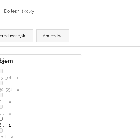
SVETLO MODRÁ
PRUHY MODRÉ
€16
€18
Do lesní školky
predávanejšie
Abecedne
Objem
15-30l
0
30-55l
0
5 l
0
6 l
0
8 l
1
10 l
0