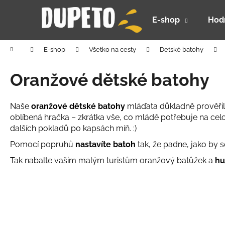
K
Prejsť
na
o
E-shop
Hod
obsah
Späť
Späť
š
do
do
í
Domov
E-shop
Všetko na cesty
Detské batohy
k
obchodu
obchodu
Oranžové dětské batohy
Naše
oranžové dětské batohy
mláďata důkladně prověřila 
oblíbená hračka – zkrátka vše, co mládě potřebuje na ce
dalších pokladů po kapsách míň. :)
Pomocí popruhů
nastavíte batoh
tak, že padne, jako by 
Tak nabalte vašim malým turistům oranžový batůžek a
hu
DETSKÝ LETNÝ KLOBÚČIK UV 30 S