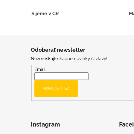
Šijeme v ČR
Má
Z
á
Odoberať newsletter
p
Nezmeškajte žiadne novinky či zľavy!
ä
t
Email
i
e
PRIHLÁSIŤ SA
Instagram
Face