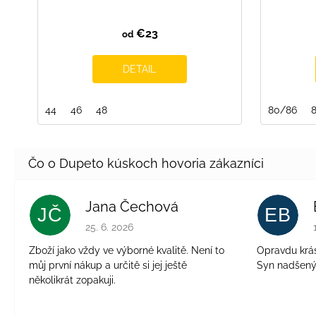
€23
od
DETAIL
44
46
48
80/86
Jana Čechová
JČ
EB
Hodnotenie obchodu je 5 z 5 hviezdičiek.
25. 6. 2026
Zboží jako vždy ve výborné kvalitě. Není to
Opravdu krásn
můj první nákup a určitě si jej ještě
Syn nadšen
několikrát zopakuji.