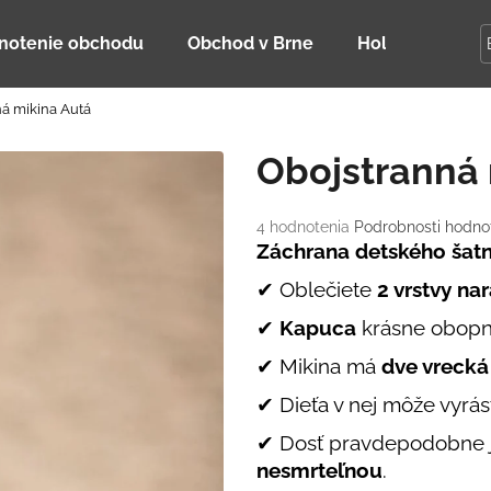
notenie obchodu
Obchod v Brne
Holky Dupeťač
á mikina Autá
Čo potrebujete nájsť?
Obojstranná 
HĽADAŤ
Priemerné
4 hodnotenia
Podrobnosti hodno
hodnotenie
Záchrana detského šatní
produktu
✔ Oblečiete
2 vrstvy na
je
Odporúčame
5,0
✔
Kapuca
krásne obopne
z
5
✔ Mikina má
dve vrecká
hviezdičiek.
✔ Dieťa v nej môže vyrásť
✔ Dosť pravdepodobne ju 
nesmrteľnou
.
DETSKÁ LETNÁ ČIAPKA S UV 30
BAMBUSOVÉ TR