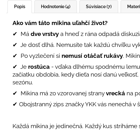
Popis
Hodnotenie (4)
Súvisiace (7)
Materi
Ako vám táto mikina uľahčí život?
✔ Má
dve vrstvy
a hneď z rána odpadá diskuzia 
✔ Je dosť dlhá. Nemusíte tak každú chvíľku v
✔ Po vyzlečení si
nemusí otáčať rukávy
. Miki
✔ Je
rostúca
- vďaka dlhému spodnému lemu 
začiatku obdobia, kedy dieťa nosí danú veľkosť
sezónu.
✔ Mikina má zo vzorovanej strany
vrecká
na p
✔ Obojstranný zips značky YKK vás nenechá v š
Každá mikina je jedinečná. Každý kus stríháme