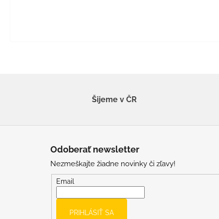
Šijeme v ČR
Z
á
Odoberať newsletter
p
Nezmeškajte žiadne novinky či zľavy!
ä
t
Email
i
e
PRIHLÁSIŤ SA