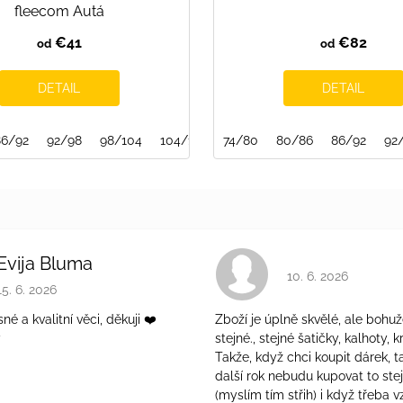
fleecom Autá
€41
€82
od
od
DETAIL
DETAIL
86/92
92/98
98/104
104/110
74/80
110/116
80/86
116/122
86/92
122/128
92
Evija Bluma
Hodnotenie obchodu 
10. 6. 2026
Hodnotenie obchodu je 5 z 5 hviezdičiek.
15. 6. 2026
é a kvalitní věci, děkuji ❤️
Zboží je úplně skvělé, ale bohuž
ý
stejné., stejné šatičky, kalhoty, kr
Takže, když chci koupit dárek, t
další rok nebudu kupovat to ste
(myslím tím střih) i když třeba v