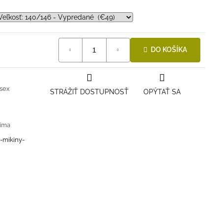
DO KOŠÍKA
sex
STRÁŽIŤ DOSTUPNOSŤ
OPÝTAŤ SA
ima
i-mikiny-