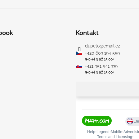
book
Kontakt
dupeto
@
email.cz
+420 603 194 559
(Po-Pi 9 až 15:00)
+421 951 541 339
(Po-Pi 9 až 15:00)