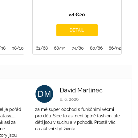
€20
od
DETAIL
/98
128/134
98/104
134/140
104/110
62/68
140/146
68/74
110/116
146/152
74/80
116/122
80/86
140/146
86/92
146/152
104/
David Martinec
DM
je 4 z 5 hviezdičiek.
Hodnotenie obchodu je 5 z 5 hviezdičie
8. 6. 2026
el je pořád
za mě super obchod s funkčními věcmi
aťasy.....
pro děti. Sice to asi není úplně fashion, ale
ak asi za
děti jsou v suchu a v pohodlí. Prostě věci
jné
na aktivní styl života.
zory jsou