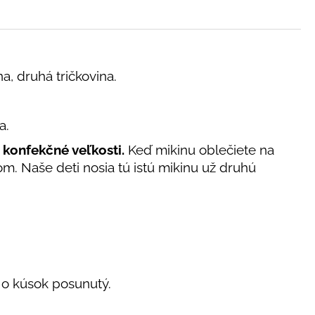
na, druhá tričkovina.
va.
konfekčné veľkosti.
Keď mikinu oblečiete na
m. Naše deti nosia tú istú mikinu už druhú
 o kúsok posunutý.