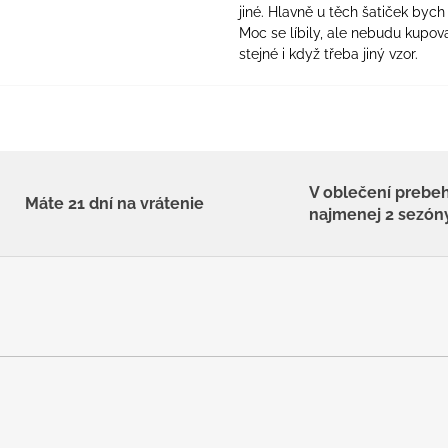
jiné. Hlavně u těch šatiček bych 
Moc se líbily, ale nebudu kupova
stejné i když třeba jiný vzor.
V oblečení prebe
Máte 21 dní na vrátenie
najmenej 2 sezón