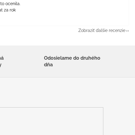
to ocenila.
t za rok
Zobraziť ďalšie recenzie
há
Odosielame do druhého
y
dňa