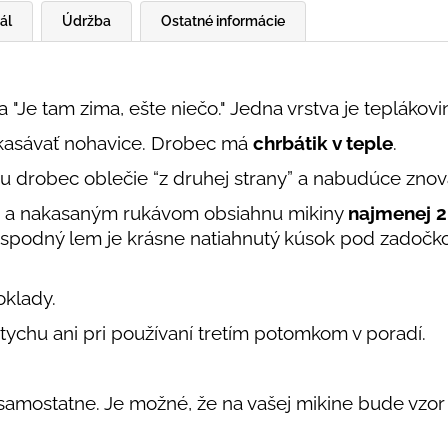
ál
Údržba
Ostatné informácie
"Je tam zima, ešte niečo." Jedna vrstva je teplákovi
ykasávať nohavice. Drobec má
chrbátik v teple
.
nu drobec oblečie “z druhej strany” a nabudúce zno
a nakasaným rukávom obsiahnu mikiny
najmenej 2
, spodný lem je krásne natiahnutý kúsok pod zadočko
oklady.
tychu ani pri používaní tretím potomkom v poradí.
 samostatne. Je možné, že na vašej mikine bude vzor