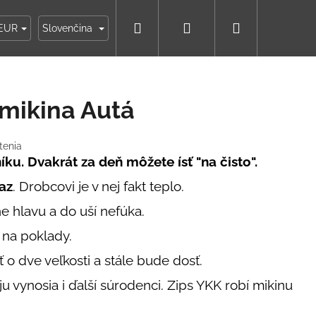
Hľadať
Prihlásenie
Nákupný
ky
Moja objednávka
EUR
Slovenčina
košík
mikina Autá
tenia
ku. Dvakrát za deň môžete ísť "na čisto".
raz
. Drobcovi je v nej fakt teplo.
 hlavu a do uší nefúka.
na poklady.
 o dve veľkosti a stále bude dosť.
vynosia i ďalší súrodenci. Zips YKK robí mikinu
IKO NÁMORNÍCKE