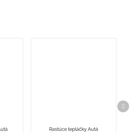
Ďal
pro
Autá
Rastúce tepláčky Autá