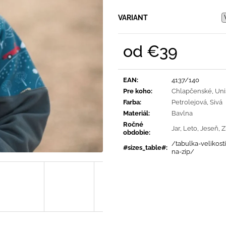
SVETLO MODRÁ
PRUHY MODRÉ
€16
€18
VARIANT
od
€39
Jednotková
cena:
EAN
:
4137/140
Pre koho
:
Chlapčenské
,
Uni
Farba
:
Petrolejová
,
Sivá
Materiál
:
Bavlna
Ročné
Jar
,
Leto
,
Jeseň
,
Z
obdobie
:
/tabulka-velikost
#sizes_table#
:
na-zip/