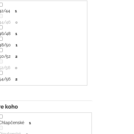
SVETLO MODRÁ
PRUHY MODRÉ
€16
€18
42/44
1
44/46
0
46/48
1
48/50
1
50/52
2
52/56
0
54/56
2
Pre koho
Chlapčenské
1
Dievčenské