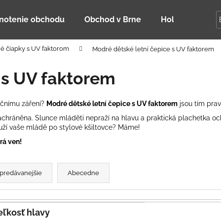
notenie obchodu
Obchod v Brne
Holky Dupeťač
é čiapky s UV faktorom
Modré dětské letní čepice s UV faktorem
Čo potrebujete nájsť?
 s UV faktorem
HĽADAŤ
ečnímu záření?
Modré d
ětské letní čepice s UV faktorem
jsou tím pra
 zachráněna. Slunce mláděti nepraží na hlavu a praktická plachetka oc
uží vaše mládě po stylové kšiltovce? Máme!
Odporúčame
rá ven!
predávanejšie
Abecedne
Veľkosť hlavy
DETSKÁ LETNÁ ČIAPKA S UV 30
BAMBUSOVÉ TR