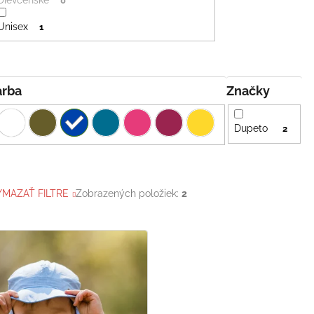
0
Unisex
1
Farba
Značky
Dupeto
2
YMAZAŤ FILTRE
Zobrazených položiek:
2