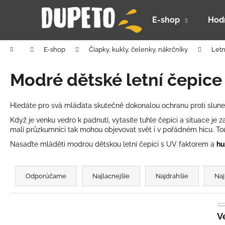
K
Prejsť
na
o
E-shop
Hod
obsah
Späť
Späť
š
do
do
í
Domov
E-shop
Čiapky, kukly, čelenky, nákrčníky
Letn
k
obchodu
obchodu
Modré dětské letní čepice
Hledáte pro svá mláďata skutečně dokonalou ochranu proti slun
Když je venku vedro k padnutí, vytasíte tuhle čepici a situace je
malí průzkumníci tak mohou objevovat svět i v pořádném hicu. To
Nasaďte mláděti modrou dětskou letní čepici s UV faktorem a
hu
R
a
Odporúčame
Najlacnejšie
Najdrahšie
Naj
d
e
n
DETSKÝ LETNÝ KLOBÚČIK UV 30 S