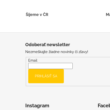
Šijeme v ČR
Má
Z
á
Odoberať newsletter
p
Nezmeškajte žiadne novinky či zľavy!
ä
t
Email
i
e
PRIHLÁSIŤ SA
Instagram
Face