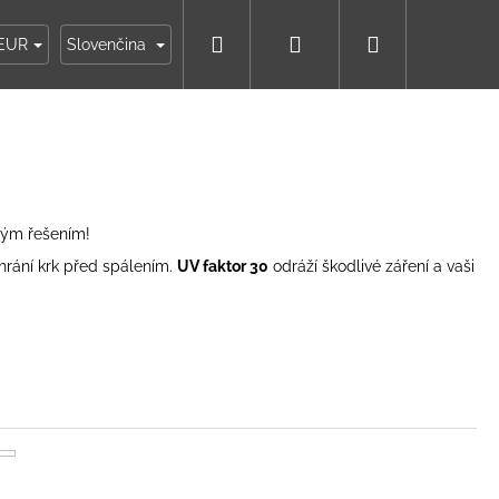
Hľadať
Prihlásenie
Nákupný
ky
Moja objednávka
EUR
Slovenčina
košík
vým řešením!
hrání krk před spálením.
UV faktor 30
odráží škodlivé záření a vaši
IKO NÁMORNÍCKE