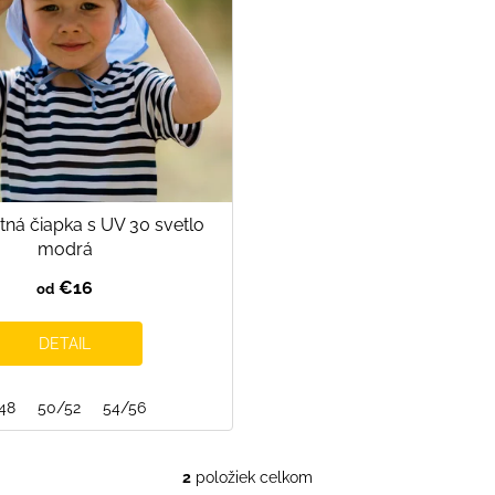
tná čiapka s UV 30 svetlo
modrá
€16
od
DETAIL
48
50/52
54/56
2
položiek celkom
O