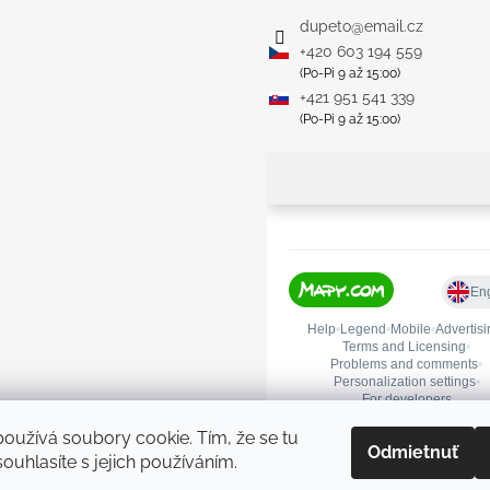
dupeto
@
email.cz
+420 603 194 559
(Po-Pi 9 až 15:00)
+421 951 541 339
(Po-Pi 9 až 15:00)
oužívá soubory cookie. Tím, že se tu
Odmietnuť
ouhlasíte s jejich používáním.