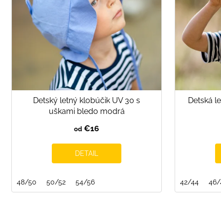
p
r
o
d
u
k
t
o
Detský letný klobúčik UV 30 s
Detská le
v
uškami bledo modrá
€16
od
DETAIL
48/50
50/52
54/56
42/44
46/