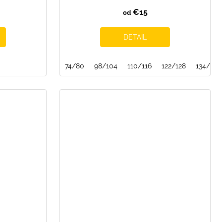
€15
od
DETAIL
74/80
98/104
110/116
122/128
134/140