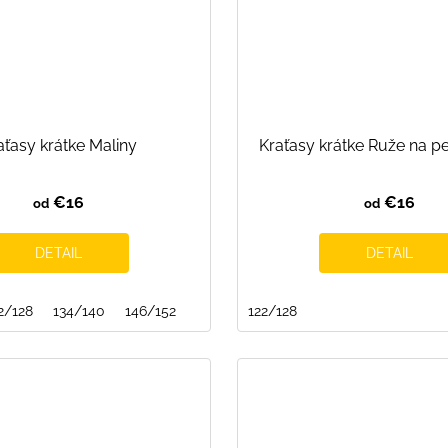
aťasy krátke Maliny
Kraťasy krátke Ruže na pe
€16
€16
od
od
DETAIL
DETAIL
2/128
134/140
146/152
122/128