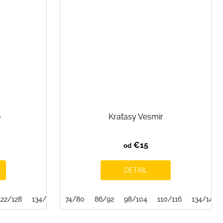
e
Kraťasy Vesmír
€15
od
DETAIL
122/128
134/140
74/80
146/152
86/92
98/104
110/116
134/140