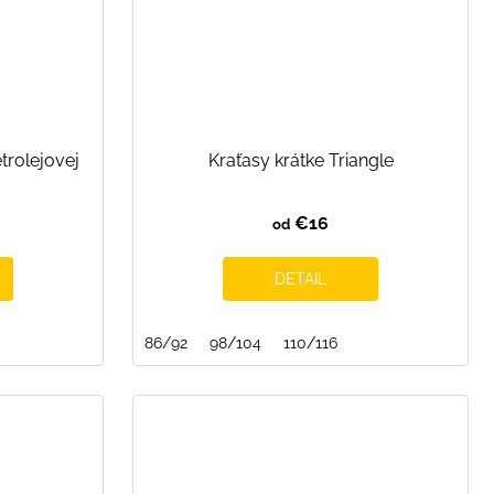
trolejovej
Kraťasy krátke Triangle
€16
od
DETAIL
86/92
98/104
110/116