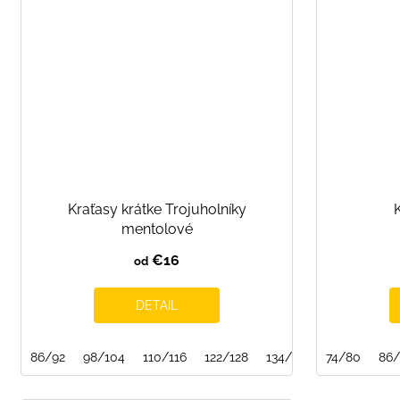
Kraťasy krátke Trojuholníky
mentolové
€16
od
DETAIL
86/92
98/104
110/116
122/128
134/140
74/80
146/152
86/