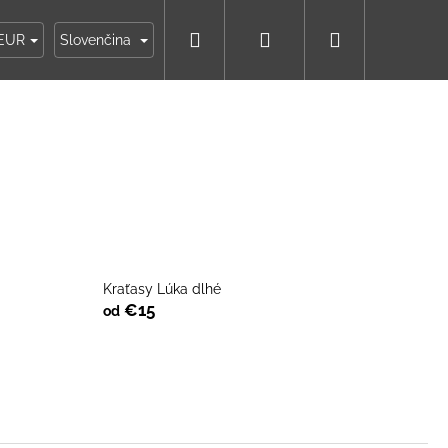
Hľadať
Prihlásenie
Nákupný
ky
Moja objednávka
EUR
Slovenčina
košík
Kraťasy Lúka dlhé
€15
od
IKO NÁMORNÍCKE