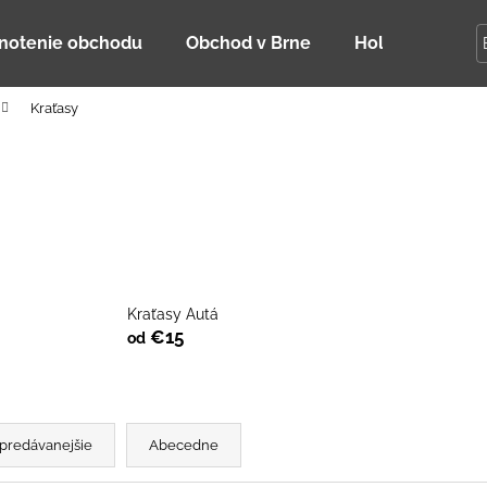
notenie obchodu
Obchod v Brne
Holky Dupeťač
Kraťasy
Čo potrebujete nájsť?
HĽADAŤ
Odporúčame
Kraťasy Autá
€15
od
predávanejšie
Abecedne
DETSKÁ LETNÁ ČIAPKA S UV 30
BAMBUSOVÉ TR