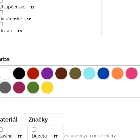
Chlapčenské
11
Dievčenské
12
Unisex
10
Farba
Materiál
Značky
Zobrazených položiek:
17
Bavlna
Dupeto
17
17