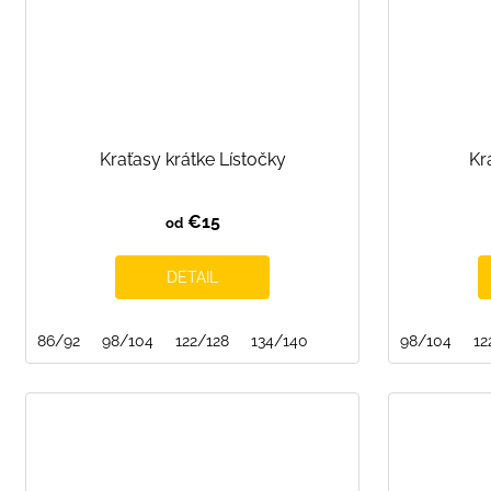
Kraťasy krátke Lístočky
Kr
€15
od
DETAIL
86/92
98/104
122/128
134/140
98/104
12