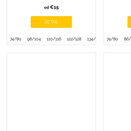
€15
od
DETAIL
74/80
98/104
110/116
122/128
134/140
74/80
146/152
86/