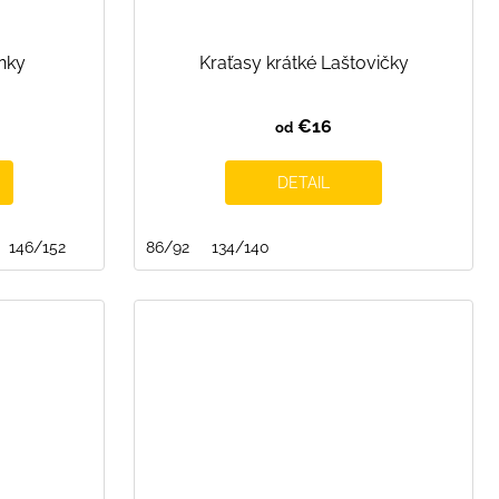
inky
Kraťasy krátké Laštovičky
€16
od
DETAIL
146/152
86/92
134/140