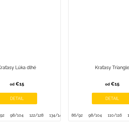
Kraťasy Lúka dlhé
Kraťasy Triangl
€15
€15
od
od
DETAIL
DETAIL
92
98/104
122/128
134/140
146/152
86/92
98/104
110/116