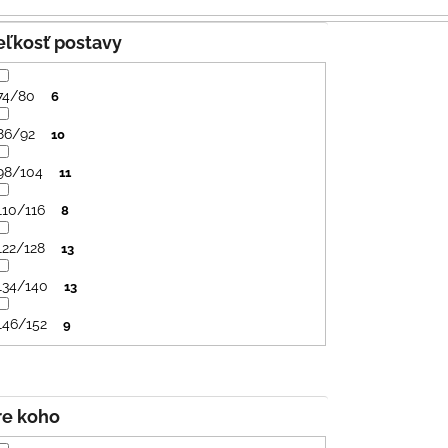
SVETLO MODRÁ
PRUHY MODRÉ
€16
€18
Veľkosť postavy
74/80
6
86/92
10
98/104
11
110/116
8
122/128
13
134/140
13
146/152
9
Pre koho