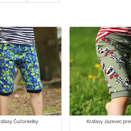
raťasy Čučoriedky
Kraťasy Jazevec pre