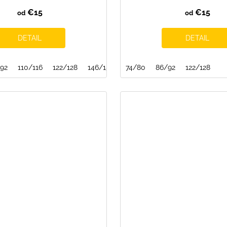
€15
€15
od
od
DETAIL
DETAIL
92
110/116
122/128
146/152
74/80
86/92
122/128