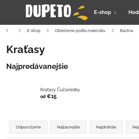
K
Prejsť
na
o
E-shop
Hod
obsah
Späť
Späť
š
do
do
í
Domov
E-shop
Oblečenie podľa materiálu
Bavlna
k
obchodu
obchodu
Kraťasy
Najpredávanejšie
Kraťasy Čučoriedky
€15
od
R
a
Odporúčame
Najlacnejšie
Najdrahšie
Naj
DETSKÝ LETNÝ KLOBÚČIK UV 30 S
d