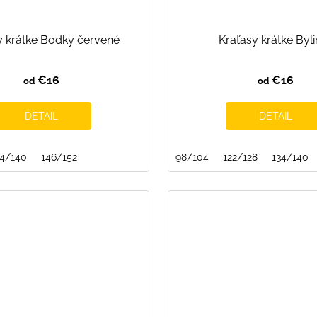
y krátke Bodky červené
Kraťasy krátke Byl
€16
€16
od
od
DETAIL
DETAIL
34/140
146/152
98/104
122/128
134/140