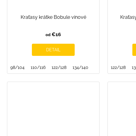
Kraťasy krátke Bobule vínové
Kraťas
€16
od
DETAIL
98/104
110/116
122/128
134/140
122/128
1