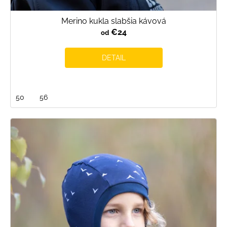
Merino kukla slabšia kávová
€24
od
DETAIL
50
56