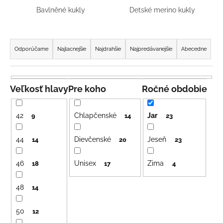
á
Bavlněné kukly
Detské merino kukly
j
R
s
a
ť
Odporúčame
Najlacnejšie
Najdrahšie
Najpredávanejšie
Abecedne
d
?
e
n
Veľkosť hlavy
Pre koho
Ročné obdobie
i
e
HĽADAŤ
42
Chlapčenské
Jar
9
14
23
p
r
44
Dievčenské
Jeseň
14
20
23
o
O
46
Unisex
Zima
d
18
17
4
d
u
p
48
14
k
o
r
t
50
ú
12
o