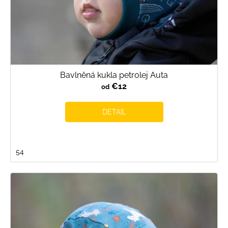
t
o
v
Bavlněná kukla petrolej Auta
€12
od
DETAIL
54