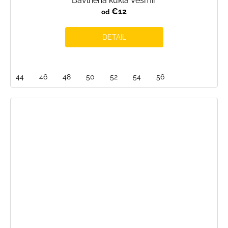
Bavlnená kukla Vesmír
€12
od
DETAIL
44
46
48
50
52
54
56