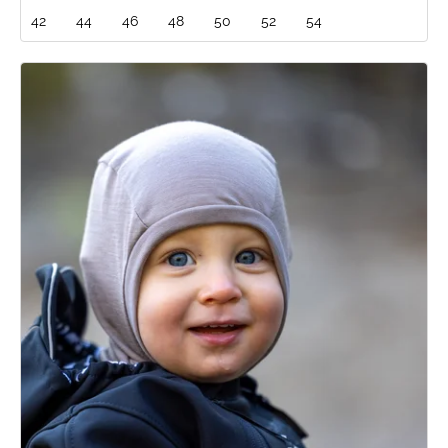
42
44
46
48
50
52
54