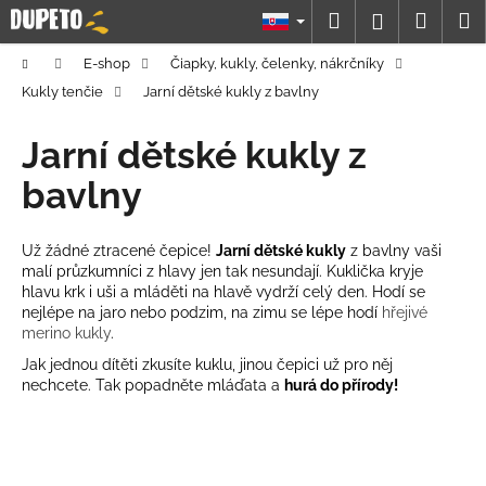
K
Prejsť
Hľadať
Náku
M
Prihláseni
na
o
obsah
Späť
Späť
košík
š
Domov
E-shop
Čiapky, kukly, čelenky, nákrčníky
í
Kukly tenčie
Jarní dětské kukly z bavlny
Č
k
o
Jarní dětské kukly z
p
bavlny
o
t
Už žádné ztracené čepice!
Jarní dětské kukly
z bavlny vaši
r
malí průzkumníci z hlavy jen tak nesundají. Kuklička kryje
e
hlavu krk i uši a mláděti na hlavě vydrží celý den. Hodí se
b
nejlépe na jaro nebo podzim, na zimu se lépe hodí
hřejivé
merino kukly
.
u
Jak jednou dítěti zkusíte kuklu, jinou čepici už pro něj
j
nechcete. Tak popadněte mláďata a
hurá do přírody!
e
t
e
n