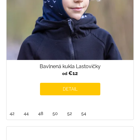
Bavlnená kukla Lastovičky
€12
od
DETAIL
42
44
48
50
52
54