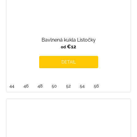
Bavlnená kukla Lístočky
€12
od
DETAIL
44
46
48
50
52
54
56