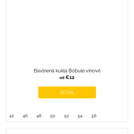
Bavlnená kukla Bobule vínové
€12
od
DETAIL
42
46
48
50
52
54
56