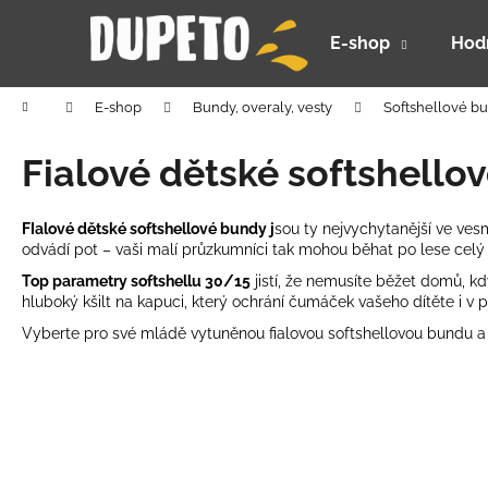
K
Prejsť
na
o
E-shop
Hod
obsah
Späť
Späť
š
do
do
í
Domov
E-shop
Bundy, overaly, vesty
Softshellové b
k
obchodu
obchodu
Fialové dětské softshello
FIalové dětské softshellové bundy j
sou ty nejvychytanější ve vesm
odvádí pot – vaši malí průzkumníci tak mohou běhat po lese celý 
Top parametry softshellu 30/15
jistí, že nemusíte běžet domů, kd
hluboký kšilt na kapuci, který ochrání čumáček vašeho dítěte i v 
Vyberte pro své mládě vytuněnou fialovou softshellovou bundu 
DETSKÝ LETNÝ KLOBÚČIK UV 30 S