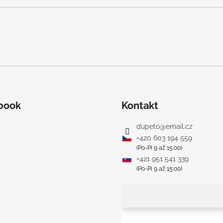
book
Kontakt
dupeto
@
email.cz
+420 603 194 559
(Po-Pi 9 až 15:00)
+421 951 541 339
(Po-Pi 9 až 15:00)