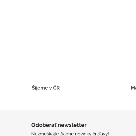
UŠKAMI BIELY
€16
Šijeme v ČR
Má
Z
á
Odoberať newsletter
p
Nezmeškajte žiadne novinky či zľavy!