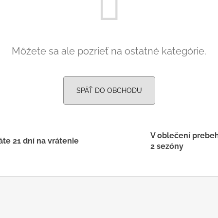
SVETLO MODRÁ
PRUHY MODRÉ
€16
€18
Môžete sa ale pozrieť na ostatné kategórie.
SPÄŤ DO OBCHODU
V oblečení prebe
te 21 dní na vrátenie
2 sezóny