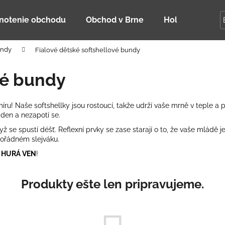
notenie obchodu
Obchod v Brne
Holky Dupeťač
undy
Fialové dětské softshellové bundy
Čo potrebujete nájsť?
vé bundy
HĽADAŤ
íru! Naše softshellky jsou rostoucí, takže udrží vaše mrně v teple a
den a nezapotí se.
yž se spustí déšť.
Reflexní prvky
se zase starají o to, že vaše mládě je
Odporúčame
pořádném slejváku.
a
HURÁ VEN
!
Produkty ešte len pripravujeme.
DETSKÁ LETNÁ ČIAPKA S UV 30
BAMBUSOVÉ TR