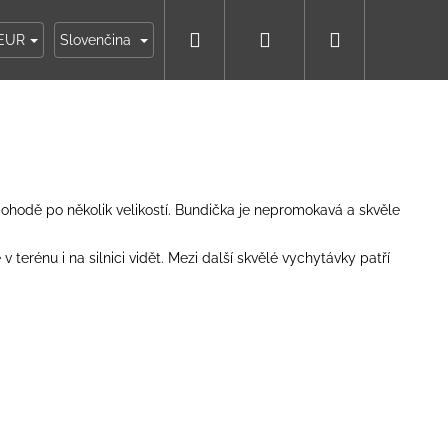
Hľadať
Prihlásenie
Nákupný
ky
Moja objednávka
EUR
Slovenčina
košík
 pohodě po několik velikostí. Bundička je nepromokavá a skvěle
 v terénu i na silnici vidět. Mezi další skvělé vychytávky patří
IKO NÁMORNÍCKE