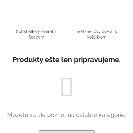
á
j
s
ť
Softshellový overal s
Softshellový overal s
?
fleecom
kožúškom
Produkty ešte len pripravujeme.
HĽADAŤ
O
d
p
o
Môžete sa ale pozrieť na ostatné kategórie.
r
ú