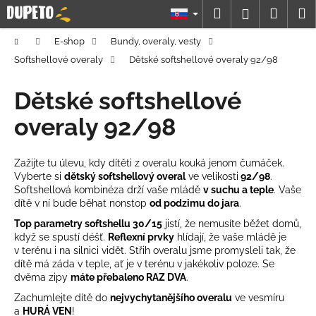
K
Prejsť
Hľadať
Náku
M
Prihláseni
na
o
obsah
Späť
Späť
košík
š
Domov
E-shop
Bundy, overaly, vesty
í
Softshellové overaly
Dětské softshellové overaly 92/98
Č
k
o
Dětské softshellové
p
overaly 92/98
o
t
Zažijte tu úlevu, kdy dítěti z overalu kouká jenom čumáček.
r
Vyberte si
dětský softshellový overal
ve velikosti
92/98
.
e
Softshellová kombinéza drží vaše mládě
v suchu a teple
. Vaše
b
dítě v ní bude běhat nonstop
od podzimu do jara
.
u
Top parametry softshellu 30/15
jistí, že nemusíte běžet domů,
když se spustí déšť.
Reflexní prvky
hlídají, že vaše mládě je
j
v terénu i na silnici vidět. Střih overalu jsme promysleli tak, že
e
dítě má záda v teple, ať je v terénu v jakékoliv poloze. Se
t
dvěma zipy
máte přebaleno
RAZ DVA
.
e
Zachumlejte dítě do
nejvychytanějšího overalu
ve vesmíru
a
HURÁ
VEN
!
n