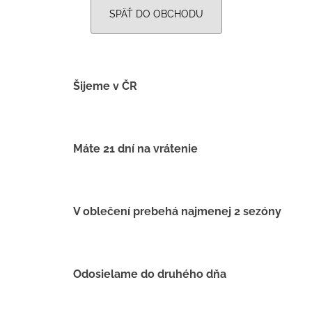
č
SPÄŤ DO OBCHODU
a
m
e
Šijeme v ČR
BAMBUSOVÉ
TRIKO
NÁMORNÍCKE
PRUHY
MODRÉ
Máte 21 dní na vrátenie
€18
V oblečení prebehá najmenej 2 sezóny
Odosielame do druhého dňa