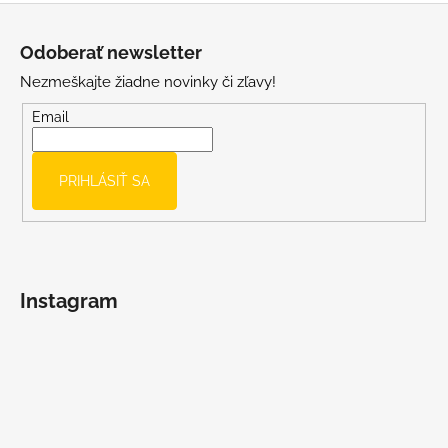
Z
á
Odoberať newsletter
p
Nezmeškajte žiadne novinky či zľavy!
ä
t
Email
i
e
PRIHLÁSIŤ SA
Instagram