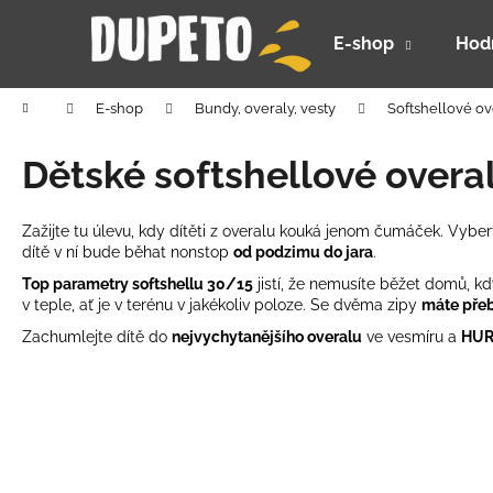
K
Prejsť
na
o
E-shop
Hod
obsah
Späť
Späť
š
do
do
í
Domov
E-shop
Bundy, overaly, vesty
Softshellové ov
k
obchodu
obchodu
Dětské softshellové over
Zažijte tu úlevu, kdy dítěti z overalu kouká jenom čumáček. Vyber
dítě v ní bude běhat nonstop
od podzimu do jara
.
Top parametry softshellu 30/15
jistí, že nemusíte běžet domů, kd
v teple, ať je v terénu v jakékoliv poloze. Se dvěma zipy
máte pře
Zachumlejte dítě do
nejvychytanějšího overalu
ve vesmíru a
HU
DETSKÝ LETNÝ KLOBÚČIK UV 30 S