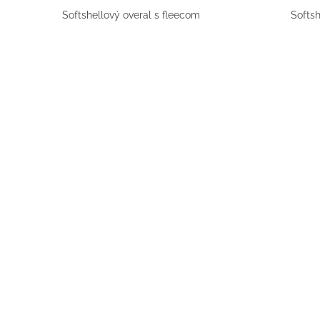
UŠKAMI BIELY
Softshellový overal s fleecom
Softsh
€16