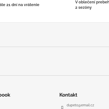
V oblečení prebe
te 21 dní na vrátenie
2 sezóny
book
Kontakt
dupeto
@
email.cz