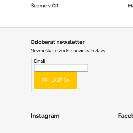
Šijeme v ČR
Má
Z
á
Odoberať newsletter
p
Nezmeškajte žiadne novinky či zľavy!
ä
t
Email
i
e
PRIHLÁSIŤ SA
Instagram
Face