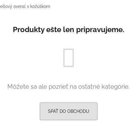
SVETLO MODRÁ
PRUHY MODRÉ
ellový overal s kožúškom
€16
€18
Produkty ešte len pripravujeme.
Môžete sa ale pozrieť na ostatné kategórie.
SPÄŤ DO OBCHODU