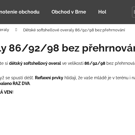
notenie obchodu
Obchod v Brne
Holky Dupeťač
eraly
Dětské softshellové overaly 86/92/98 bez přehrnování
Čo potrebujete nájsť?
aly 86/92/98 bez přehrnová
HĽADAŤ
te si
dětský softshellový overal
ve velikosti
86/92/98
bez přehrnová
yž se spustí déšť.
Reflexní prvky
hlídají, že vaše mládě je v terénu i 
Odporúčame
baleno
RAZ DVA
.
RÁ
VEN
!
DETSKÁ LETNÁ ČIAPKA S UV 30
BAMBUSOVÉ TR