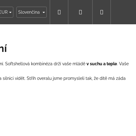
Hľadať
Prihlásenie
Nákupný
ky
Moja objednávka
EUR
Slovenčina
košík
ní
ní
. Softshellová kombinéza drží vaše mládě
v suchu a teple
. Vaše
na silnici vidět. Střih overalu jsme promysleli tak, že dítě má záda
IKO NÁMORNÍCKE