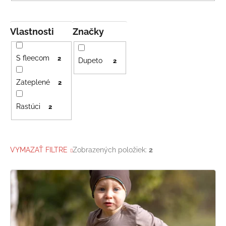
Vlastnosti
Značky
S fleecom
2
Dupeto
2
Zateplené
2
Rastúci
2
VYMAZAŤ FILTRE
Zobrazených položiek:
2
V
ý
p
i