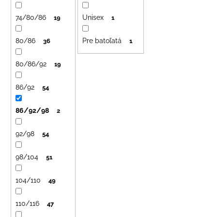
č
o
a
74/80/86
Unisex
d
19
1
m
u
e
80/86
Pre batoľatá
36
1
k
t
LETNÉ
80/86/92
19
o
NOHAVICE
ŽLTÉ
v
86/92
54
€29
86/92/98
2
92/98
54
98/104
51
104/110
49
110/116
47