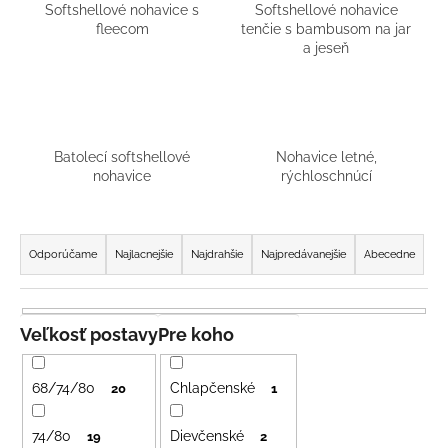
Softshellové nohavice s
Softshellové nohavice
á
fleecom
tenčie s bambusom na jar
j
a jeseň
s
ť
?
Batolecí softshellové
Nohavice letné,
nohavice
rýchloschnúcí
R
HĽADAŤ
a
Odporúčame
Najlacnejšie
Najdrahšie
Najpredávanejšie
Abecedne
d
e
O
n
Veľkosť postavy
Pre koho
d
i
p
e
o
68/74/80
Chlapčenské
20
1
r
p
ú
r
74/80
Dievčenské
19
2