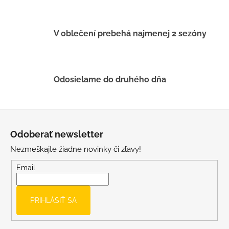
p
r
v
V oblečení prebehá najmenej 2 sezóny
k
y
v
ý
Odosielame do druhého dňa
p
i
s
Z
u
á
Odoberať newsletter
p
Nezmeškajte žiadne novinky či zľavy!
ä
t
Email
i
e
PRIHLÁSIŤ SA