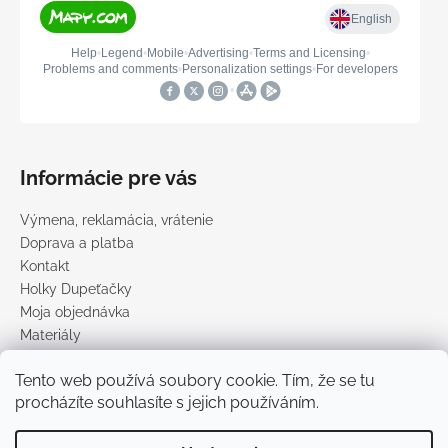
Informácie pre vás
Výmena, reklamácia, vrátenie
Doprava a platba
Kontakt
Holky Dupeťačky
Moja objednávka
Materiály
Obchodné podmienky
Tento web používá soubory cookie. Tím, že se tu
Podmienky ochrany osobných údajov
procházíte souhlasíte s jejich používáním.
Predávané značky