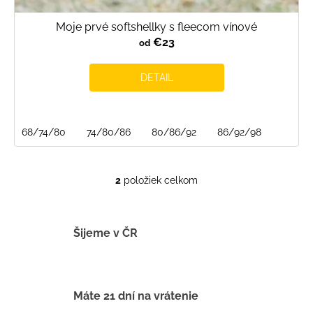
Moje prvé softshellky s fleecom vínové
€23
od
DETAIL
68/74/80
74/80/86
80/86/92
86/92/98
2
položiek celkom
O
v
l
á
Šijeme v ČR
d
a
c
i
Máte 21 dní na vrátenie
e