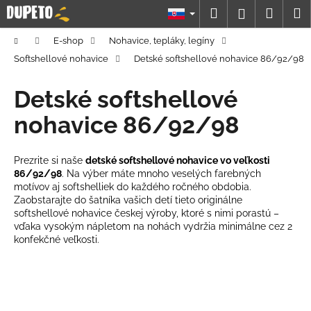
K
Prejsť
Hľadať
Náku
M
Prihláseni
na
o
obsah
Späť
Späť
košík
š
Domov
E-shop
Nohavice, tepláky, legíny
í
Softshellové nohavice
Detské softshellové nohavice 86/92/98
Č
k
o
Detské softshellové
p
nohavice 86/92/98
o
t
Prezrite si naše
detské softshellové nohavice vo veľkosti
r
86/92/98
. Na výber máte mnoho veselých farebných
e
motívov aj softshelliek do každého ročného obdobia.
b
Zaobstarajte do šatníka vašich detí tieto originálne
softshellové nohavice českej výroby, ktoré s nimi porastú –
u
vďaka vysokým nápletom na nohách vydržia minimálne cez 2
j
konfekčné veľkosti.
e
t
e
n