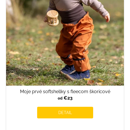
s
p
r
o
d
u
k
t
o
v
Moje prvé softshellky s fleecom škoricové
€23
od
DETAIL