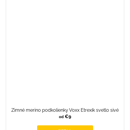
Zimné merino podkolienky Voxx Etrexík svetlo sivé
€9
od