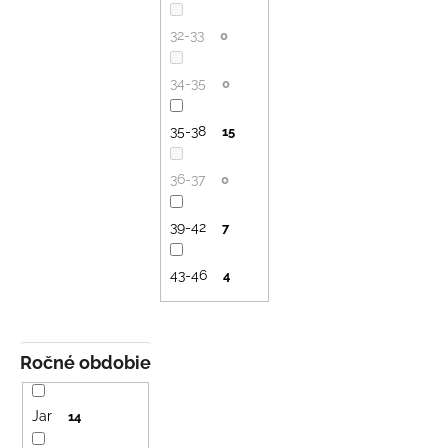
32-33
0
34-35
0
35-38
15
36-37
0
39-42
7
43-46
4
Ročné obdobie
Jar
14