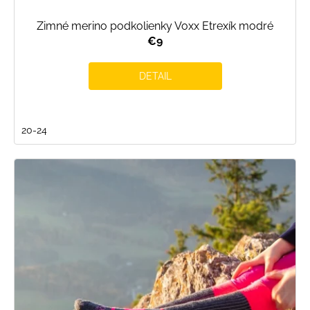
Zimné merino podkolienky Voxx Etrexík modré
€9
DETAIL
20-24