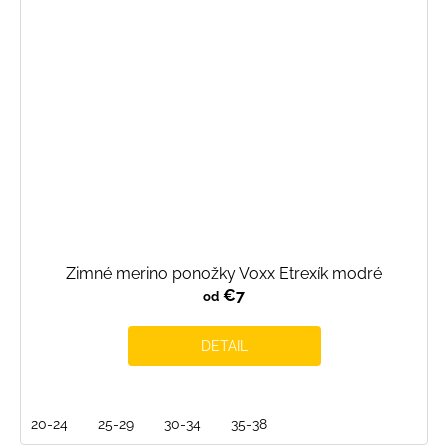
Zimné merino ponožky Voxx Etrexík modré
€7
od
DETAIL
20-24
25-29
30-34
35-38