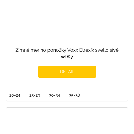
Zimné merino ponožky Voxx Etrexík svetlo sivé
€7
od
DETAIL
20-24
25-29
30-34
35-38