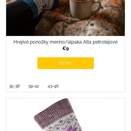
t
o
v
Hrejivé ponožky merino/alpaka Alta petrolejové
€9
DETAIL
35-38
39-42
43-46