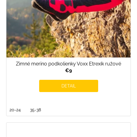
Zimné merino podkolienky Voxx Etrexík ružové
€9
DETAIL
20-24
35-38