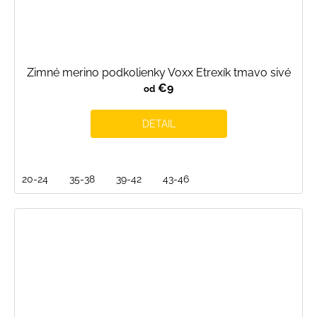
Zimné merino podkolienky Voxx Etrexík tmavo sivé
€9
od
DETAIL
20-24
35-38
39-42
43-46