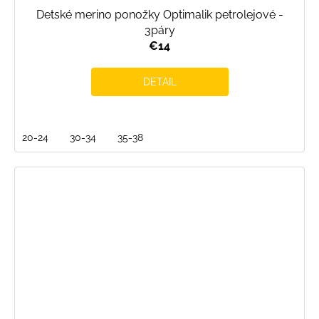
Detské merino ponožky Optimalik petrolejové -
3páry
€14
DETAIL
20-24
30-34
35-38