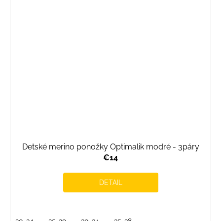
Detské merino ponožky Optimalik modré - 3páry
€14
DETAIL
20-24
25-29
30-34
35-38