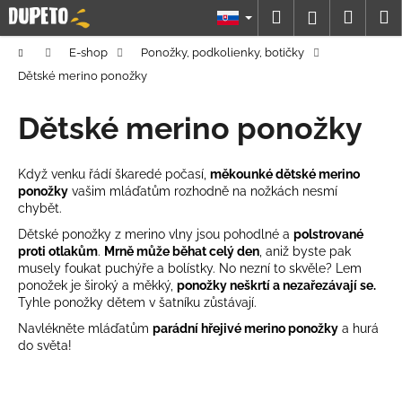
K
Prejsť
Hľadať
Náku
M
Prihláseni
na
o
obsah
Späť
Späť
košík
š
Domov
E-shop
Ponožky, podkolienky, botičky
í
Dětské merino ponožky
Č
k
o
Dětské merino ponožky
p
o
Když venku řádí škaredé počasí,
měkounké dětské merino
t
ponožky
vašim mláďatům rozhodně na nožkách nesmí
chybět.
r
e
Dětské ponožky z merino vlny jsou pohodlné a
polstrované
proti otlakům
.
Mrně může běhat celý den
, aniž byste pak
b
musely foukat puchýře a bolístky. No nezní to skvěle? Lem
u
ponožek je široký a měkký,
ponožky neškrtí a nezařezávají se.
Tyhle ponožky dětem v šatníku zůstávají.
j
e
Navlékněte mláďatům
parádní hřejivé merino ponožky
a hurá
do světa!
t
e
n