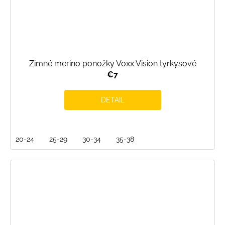
Zimné merino ponožky Voxx Vision tyrkysové
€7
DETAIL
20-24
25-29
30-34
35-38