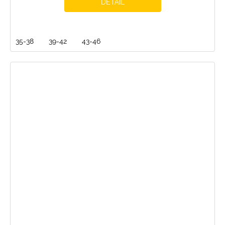
DETAIL
35-38
39-42
43-46