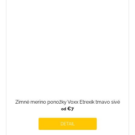
Zimné merino ponožky Voxx Etrexík tmavo sivé
€7
od
DETAIL