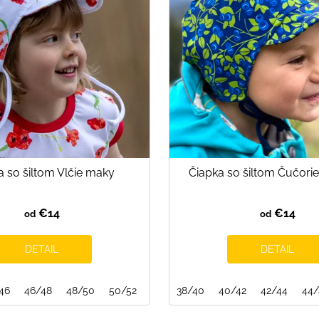
a so šiltom Vlčie maky
Čiapka so šiltom Čučori
€14
€14
od
od
DETAIL
DETAIL
46
52/54
46/48
54/56
48/50
50/52
54/56
38/40
40/42
42/44
44/