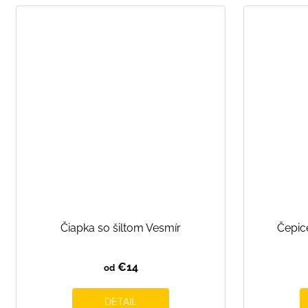
Čiapka so šiltom Vesmír
Čepice
€14
od
DETAIL