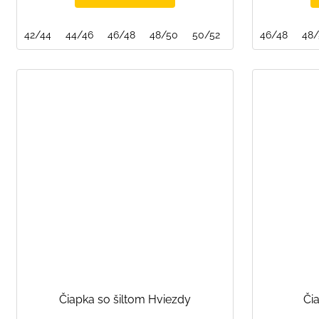
42/44
44/46
46/48
48/50
50/52
52/54
46/48
48
Čiapka so šiltom Hviezdy
Čia