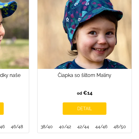
edky naše
Čiapka so šiltom Maliny
€14
od
DETAIL
46
46/48
48/50
38/40
50/52
40/42
52/54
42/44
54/56
44/46
48/50
50