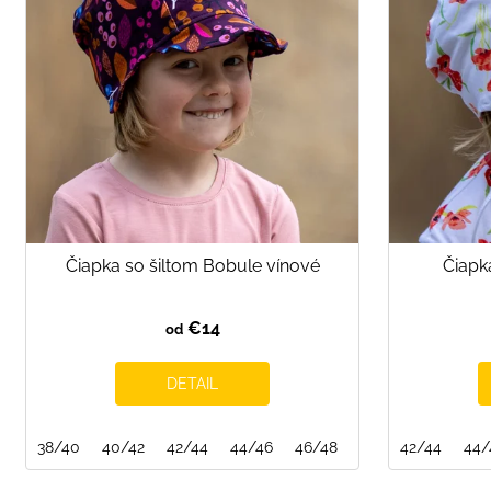
s
p
r
o
d
u
k
t
o
Čiapka so šiltom Bobule vínové
Čiapk
v
€14
od
DETAIL
38/40
40/42
42/44
44/46
46/48
48/50
42/44
50/52
44/