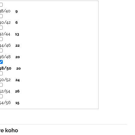
SVETLO MODRÁ
PRUHY MODRÉ
€16
€18
38/40
9
40/42
6
42/44
13
44/46
22
46/48
20
48/50
20
50/52
24
52/54
26
54/56
15
Pre koho