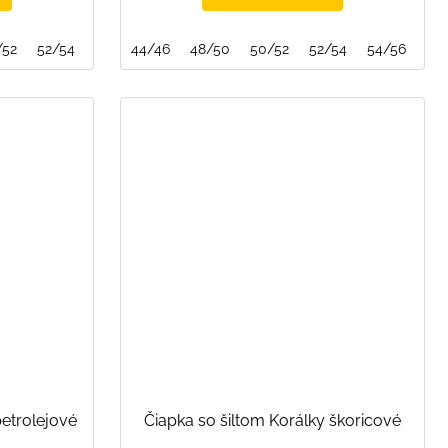
/52
52/54
44/46
48/50
50/52
52/54
54/56
petrolejové
Čiapka so šiltom Korálky škoricové