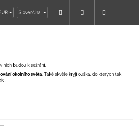
Hľadať
Prihlásenie
Nákupný
ky
Moja objednávka
EUR
Slovenčina
košík
v nich budou k sežrání.
ování okolního světa
. Také skvěle kryjí ouška, do kterých tak
ici.
IKO NÁMORNÍCKE