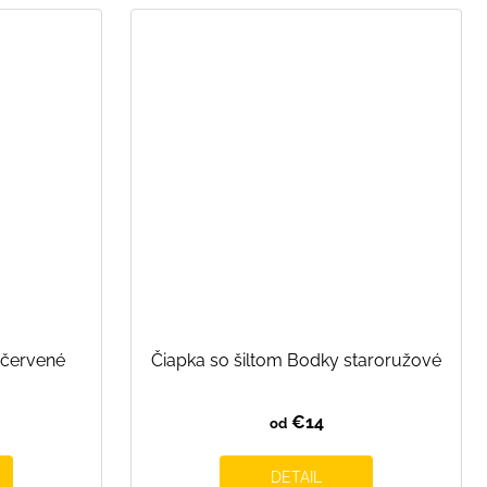
 červené
Čiapka so šiltom Bodky staroružové
€14
od
DETAIL