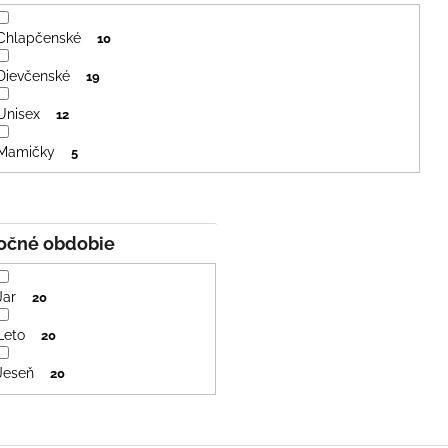
Chlapčenské
10
Dievčenské
19
Unisex
12
Mamičky
5
Ročné obdobie
Jar
20
Leto
20
Jeseň
20