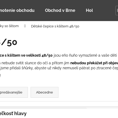
notenie obchodu
Obchod v Brne
Holky Dupeťač
ky so šiltom
Dětské čepice s kšiltem 48/50
Čo potrebujete nájsť?
8/50
HĽADAŤ
ce s kšiltem ve velikosti 48/50
jsou eňo ňuňo vymazlené a vaše děti 
nebude svítit slunce do očí a přitom jim
nebudou překážet při objev
sme přidali šňůrky, abyste už nikdy nemuseli pátrat po ztracené čep
Odporúčame
!
predávanejšie
Abecedne
Veľkosť hlavy
DETSKÁ LETNÁ ČIAPKA S UV 30
BAMBUSOVÉ TR