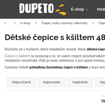
K
Prejsť
na
o
E-shop
Hod
obsah
Späť
Späť
š
do
do
í
Domov
E-shop
Čiapky, kukly, čelenky, nákrčníky
Čiap
k
obchodu
obchodu
Dětské čepice s kšiltem 4
Rozlučte se s hučkami, které mláďatům nesedí. Naše
dětské čepi
Čepice s kšiltem
se postarají o to, že vašim malým průzkumníkům 
mláďatům nenafouká. Kšilt je navíc nelámavý a pro úplná mrňata j
Vybavte mládě
pohodlnou bavlněnou čepicí s kšiltem
a hurá ven
R
a
Odporúčame
Najlacnejšie
Najdrahšie
Naj
d
e
n
DETSKÝ LETNÝ KLOBÚČIK UV 30 S